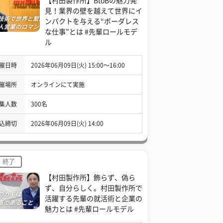
【村田製作所】BtoBの魅力発
見！業界の壁を越えて世界にイ
ンパクトを与える“ボーダレス
な仕事”とは #先輩ロールモデ
ル
催日時
2026年06月09日(火) 15:00〜16:00
催場所
オンラインにて実施
集人数
300名
込締切
2026年06月09日(火) 14:00
終了
【村田製作所】飾らず、偽ら
ず、自分らしく。村田製作所で
活躍する先輩の就活術と企業の
魅力とは #先輩ロールモデル