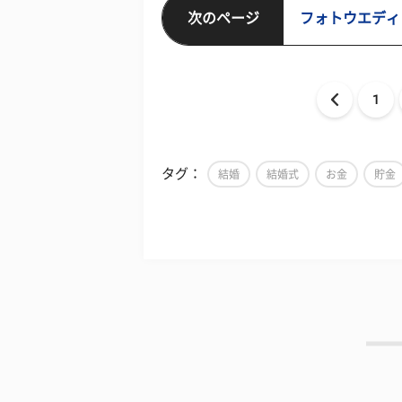
次のページ
フォトウエディン
1
タグ：
結婚
結婚式
お金
貯金