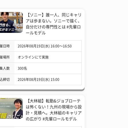
【ソニー】誰一人、同じキャリ
アは歩まない。ソニーで描く、
自分だけの専門性とは #先輩ロ
ールモデル
催日時
2026年08月19日(水) 16:00〜16:50
催場所
オンラインにて実施
集人数
300名
込締切
2026年08月19日(水) 15:00
【大林組】転勤&ジョブローテ
は怖くない！九州の現場から設
計・見積へ。大林組のキャリア
の広がり #先輩ロールモデル