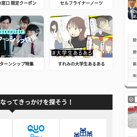
の窓口 限定クーポン
セルフライナーノーツ
開
開
ターンシップ特集
すれみの大学生あるある
募
申
なってきっかけを探そう！