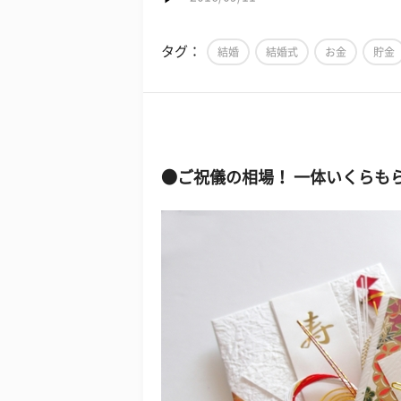
タグ：
結婚
結婚式
お金
貯金
●ご祝儀の相場！ 一体いくらも