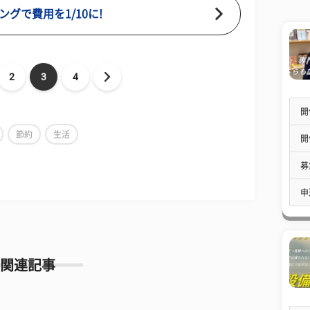
グで費用を1/10に!
2
3
4
開
節約
生活
開
募
申
関連記事