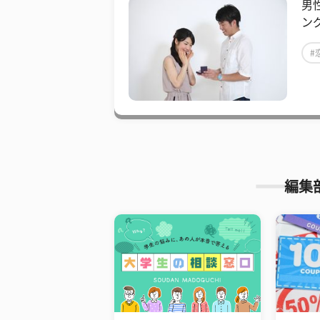
男
ン
#
編集