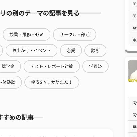
開
リの別のテーマの記事を見る
開
募
授業・履修・ゼミ
サークル・部活
申
お出かけ・イベント
恋愛
診断
奨学金
テスト・レポート対策
学園祭
ト体験談
格安SIMしか勝たん！
開
開
すすめの記事
募