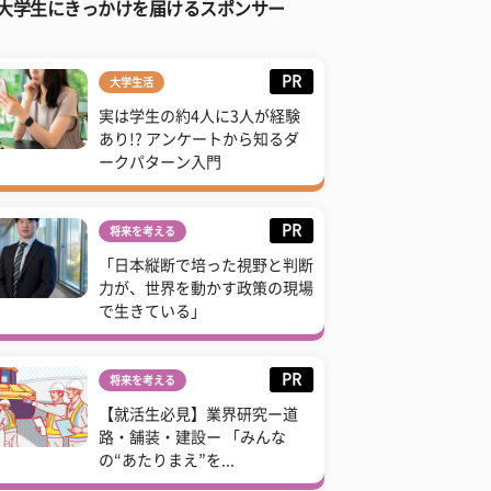
大学生にきっかけを届けるスポンサー
PR
大学生活
実は学生の約4人に3人が経験
あり!? アンケートから知るダ
ークパターン入門
PR
将来を考える
「日本縦断で培った視野と判断
力が、世界を動かす政策の現場
で生きている」
PR
将来を考える
【就活生必見】業界研究ー道
路・舗装・建設ー 「みんな
の“あたりまえ”を...