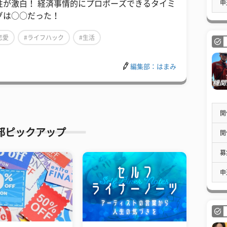
申
性が激白！ 経済事情的にプロポーズできるタイミ
グは○○だった！
恋愛
#ライフハック
#生活
編集部：はまみ
開
部ピックアップ
開
募
申