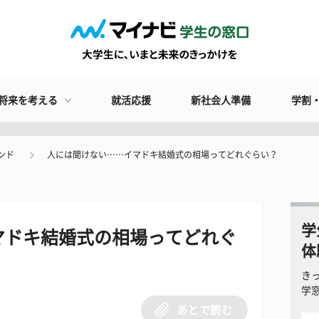
将来を考える
就活応援
新社会人準備
学割
ンド
人には聞けない……イマドキ結婚式の相場ってどれぐらい？
学
マドキ結婚式の相場ってどれぐ
体
き
学
あとで読む