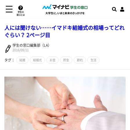
学生の
窓口とは
人には聞けない……イマドキ結婚式の相場ってどれ
ぐらい？ 2ページ目
学生の窓口編集部（LA）
2016/09/11
タグ：
結婚
結婚式
お金
貯金
節約
生活