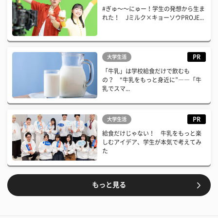
#ぎゅ〜〜にゅー！学生の発想から生ま
れた！ Jミルク×キョーソウPROJE...
PR
大学生活
「牛乳」は学校給食だけで飲むも
の？ “牛乳をもっと身近に”――「牛
乳でスマ...
PR
大学生活
給食だけじゃない！ 牛乳をもっと楽
しむアイデア、学生が本気で考えてみ
た
もっと見る