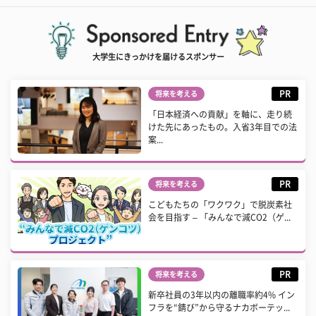
大学生にきっかけを届けるスポンサー
PR
将来を考える
「日本経済への貢献」を軸に、走り続
けた先にあったもの。入省3年目での法
案...
PR
将来を考える
こどもたちの「ワクワク」で脱炭素社
会を目指す – 「みんなで減CO2（ゲ...
PR
将来を考える
新卒社員の3年以内の離職率約4% イン
フラを“錆び”から守るナカボーテッ...