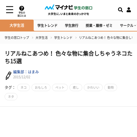
学生の
窓口とは
大学生活
学生トレンド
学生旅行
授業・履修・ゼミ
サークル・
学生の窓口トップ
大学生活
学生トレンド
リアルねこあつめ！ 色々な物に集合しちゃ
リアルねこあつめ！ 色々な物に集合しちゃうネコた
ち15選
編集部：はまみ
2015/12/02
タグ：
ネコ
おもしろ
ペット
癒し
かわいい
動物
ネタ