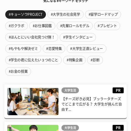
気になる #キーワード をタッチ
#キョーソウPROJECT
#大学生の社会見学
#留学ロードマップ
#ガクラボ
#お仕事図鑑
#先輩ロールモデル
#プレゼント
#ほんとにいい会社見つけ隊！
#学生インタビュー
#もやもや解決ゼミ
#恋愛特集
#大学生正直レビュー
#学生の君に伝えたい３つのこと
#特集企画
#診断
#お金の授業
PR
大学生活
【チーズ好き必見】ブッラータチーズ
でどこまで広がる？ 大学生が挑んだ自
由す...
PR
大学生活