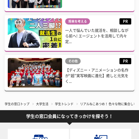
PR
将来を考える
一人で悩んでいた就活を、相談しなが
ら前へ! エージェントを活用して内々
定...
PR
その他
【ディズニー・アニメーションの名作
が“超”実写映画に進化】癒しと元気を
く...
学生の窓口トップ
大学生活
学生トレンド
リアルねこあつめ！ 色々な物に集合しちゃ
学生の窓口会員になってきっかけを探そう！