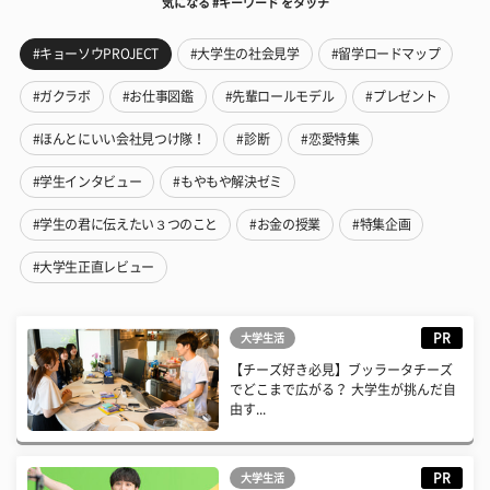
気になる #キーワード をタッチ
#キョーソウPROJECT
#大学生の社会見学
#留学ロードマップ
#ガクラボ
#お仕事図鑑
#先輩ロールモデル
#プレゼント
#ほんとにいい会社見つけ隊！
#診断
#恋愛特集
#学生インタビュー
#もやもや解決ゼミ
#学生の君に伝えたい３つのこと
#お金の授業
#特集企画
#大学生正直レビュー
PR
大学生活
【チーズ好き必見】ブッラータチーズ
でどこまで広がる？ 大学生が挑んだ自
由す...
PR
大学生活