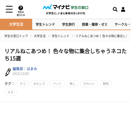
学生の
窓口とは
大学生活
学生トレンド
学生旅行
授業・履修・ゼミ
サークル・
学生の窓口トップ
大学生活
学生トレンド
リアルねこあつめ！ 色々な物に集合しちゃ
リアルねこあつめ！ 色々な物に集合しちゃうネコた
ち15選
編集部：はまみ
2015/12/02
タグ：
ネコ
おもしろ
ペット
癒し
かわいい
動物
ネタ