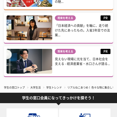
の魅...
PR
将来を考える
「日本経済への貢献」を軸に、走り続
けた先にあったもの。入省3年目での法
案...
PR
将来を考える
見えない現場に光を当て、日本社会を
支える - 経済産業省・水口さんが語る...
学生の窓口トップ
大学生活
学生トレンド
リアルねこあつめ！ 色々な物に集合しちゃ
学生の窓口会員になってきっかけを探そう！