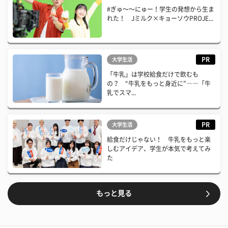
#ぎゅ〜〜にゅー！学生の発想から生ま
れた！ Jミルク×キョーソウPROJE...
PR
大学生活
「牛乳」は学校給食だけで飲むも
の？ “牛乳をもっと身近に”――「牛
乳でスマ...
PR
大学生活
給食だけじゃない！ 牛乳をもっと楽
しむアイデア、学生が本気で考えてみ
た
もっと見る