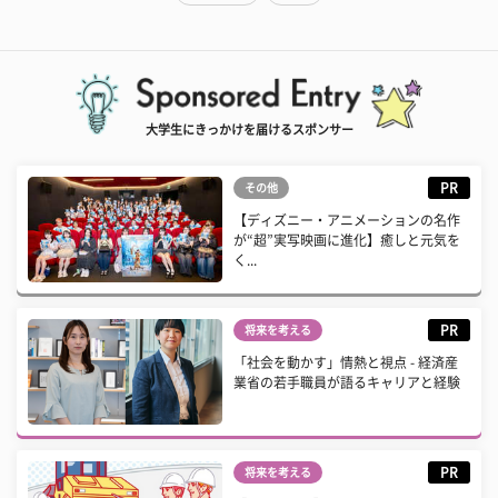
大学生にきっかけを届けるスポンサー
PR
その他
【ディズニー・アニメーションの名作
が“超”実写映画に進化】癒しと元気を
く...
PR
将来を考える
「社会を動かす」情熱と視点 - 経済産
業省の若手職員が語るキャリアと経験
PR
将来を考える