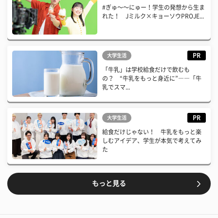
#ぎゅ〜〜にゅー！学生の発想から生ま
れた！ Jミルク×キョーソウPROJE...
PR
大学生活
「牛乳」は学校給食だけで飲むも
の？ “牛乳をもっと身近に”――「牛
乳でスマ...
PR
大学生活
給食だけじゃない！ 牛乳をもっと楽
しむアイデア、学生が本気で考えてみ
た
もっと見る