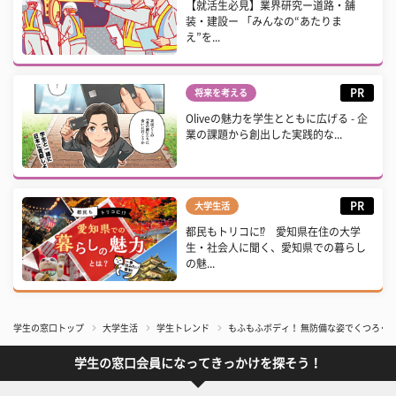
【就活生必見】業界研究ー道路・舗
装・建設ー 「みんなの“あたりま
え”を...
PR
将来を考える
Oliveの魅力を学生とともに広げる - 企
業の課題から創出した実践的な...
PR
大学生活
都民もトリコに⁉ 愛知県在住の大学
生・社会人に聞く、愛知県での暮らし
の魅...
学生の窓口トップ
大学生活
学生トレンド
もふもふボディ！ 無防備な姿でくつろぐ『
学生の窓口会員になってきっかけを探そう！