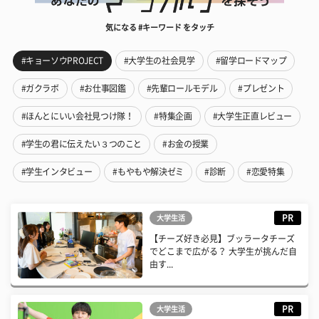
気になる #キーワード をタッチ
#キョーソウPROJECT
#大学生の社会見学
#留学ロードマップ
#ガクラボ
#お仕事図鑑
#先輩ロールモデル
#プレゼント
#ほんとにいい会社見つけ隊！
#特集企画
#大学生正直レビュー
#学生の君に伝えたい３つのこと
#お金の授業
#学生インタビュー
#もやもや解決ゼミ
#診断
#恋愛特集
PR
大学生活
【チーズ好き必見】ブッラータチーズ
でどこまで広がる？ 大学生が挑んだ自
由す...
PR
大学生活