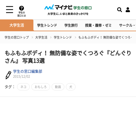
学生の
窓口とは
大学生活
学生トレンド
学生旅行
授業・履修・ゼミ
サークル・
学生の窓口トップ
大学生活
学生トレンド
もふもふボディ！ 無防備な姿でくつろぐ『
もふもふボディ！ 無防備な姿でくつろぐ『どんぐり
さん』 写真13選
学生の窓口編集部
2015/12/02
タグ：
ネコ
おもしろ
動画
犬