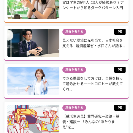
実は学生の約4人に3人が経験あり!? ア
ンケートから知るダークパターン入門
PR
将来を考える
見えない現場に光を当て、日本社会を
支える - 経済産業省・水口さんが語る...
PR
将来を考える
できる準備をしておけば、自信を持っ
て踏み出せる――ヒコロヒーが教えて
くれ...
PR
将来を考える
【就活生必見】業界研究ー道路・舗
装・建設ー 「みんなの“あたりま
え”を...