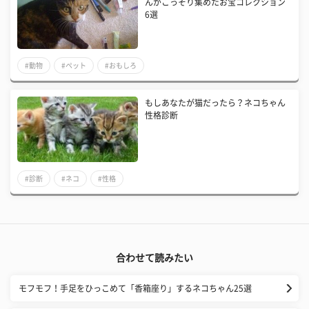
んがこっそり集めたお宝コレクション
6選
#動物
#ペット
#おもしろ
もしあなたが猫だったら？ネコちゃん
性格診断
#診断
#ネコ
#性格
合わせて読みたい
モフモフ！手足をひっこめて「香箱座り」するネコちゃん25選