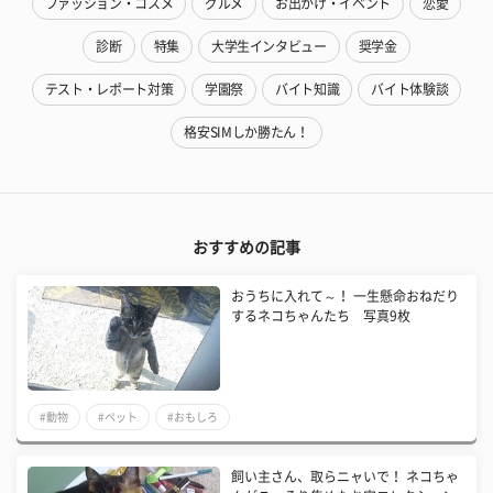
ファッション・コスメ
グルメ
お出かけ・イベント
恋愛
診断
特集
大学生インタビュー
奨学金
テスト・レポート対策
学園祭
バイト知識
バイト体験談
格安SIMしか勝たん！
おすすめの記事
おうちに入れて～！ 一生懸命おねだり
するネコちゃんたち 写真9枚
#動物
#ペット
#おもしろ
飼い主さん、取らニャいで！ ネコちゃ