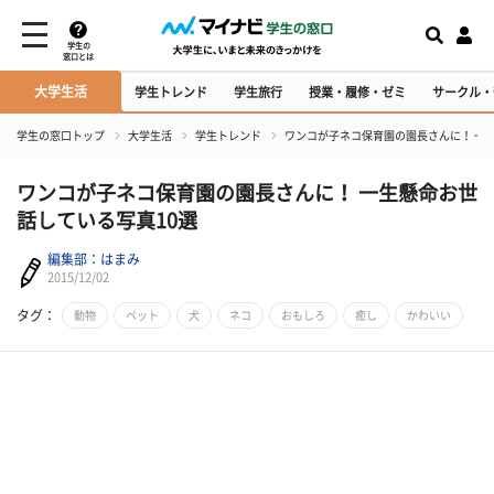
学生の
窓口とは
大学生活
学生トレンド
学生旅行
授業・履修・ゼミ
サークル・
学生の窓口トップ
大学生活
学生トレンド
ワンコが子ネコ保育園の園長さんに！ 一
ワンコが子ネコ保育園の園長さんに！ 一生懸命お世
話している写真10選
編集部：はまみ
2015/12/02
タグ：
動物
ペット
犬
ネコ
おもしろ
癒し
かわいい