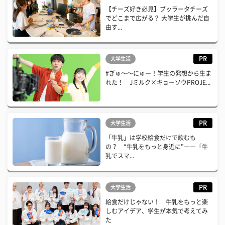
【チーズ好き必見】ブッラータチーズ
でどこまで広がる？ 大学生が挑んだ自
由す...
PR
大学生活
#ぎゅ〜〜にゅー！学生の発想から生ま
れた！ Jミルク×キョーソウPROJE...
PR
大学生活
「牛乳」は学校給食だけで飲むも
の？ “牛乳をもっと身近に”――「牛
乳でスマ...
PR
大学生活
給食だけじゃない！ 牛乳をもっと楽
しむアイデア、学生が本気で考えてみ
た