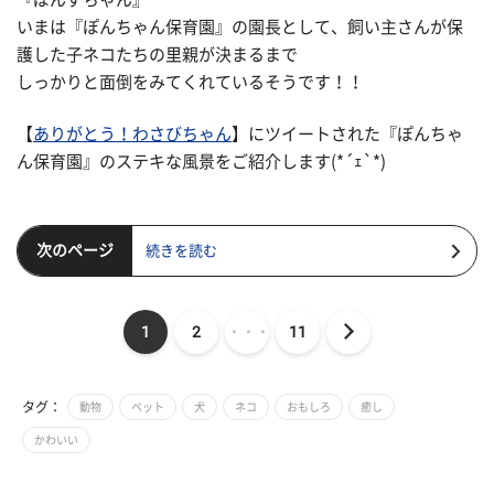
いまは『ぽんちゃん保育園』の園長として、飼い主さんが保
護した子ネコたちの里親が決まるまで
しっかりと面倒をみてくれているそうです！！
【
ありがとう！わさびちゃん
】にツイートされた『ぽんちゃ
ん保育園』のステキな風景をご紹介します(*´ｪ`*)
次のページ
続きを読む
1
2
・・・
11
タグ：
動物
ペット
犬
ネコ
おもしろ
癒し
かわいい