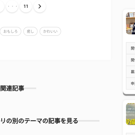
・・・
11
おもしろ
癒し
かわいい
開
開
募
申
関連記事
リの別のテーマの記事を見る