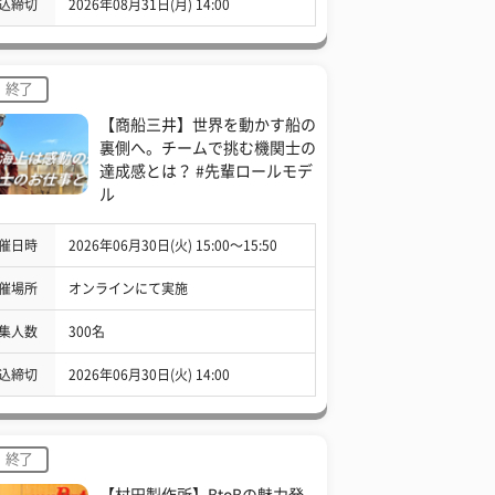
込締切
2026年08月31日(月) 14:00
終了
【商船三井】世界を動かす船の
裏側へ。チームで挑む機関士の
達成感とは？ #先輩ロールモデ
ル
催日時
2026年06月30日(火) 15:00〜15:50
催場所
オンラインにて実施
集人数
300名
込締切
2026年06月30日(火) 14:00
終了
【村田製作所】BtoBの魅力発