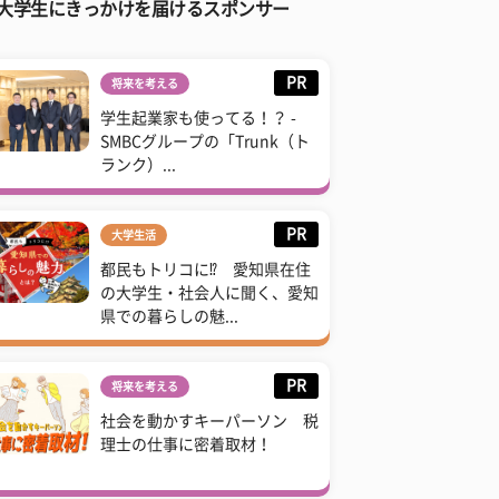
大学生にきっかけを届けるスポンサー
PR
将来を考える
学生起業家も使ってる！？ -
SMBCグループの「Trunk（ト
ランク）...
PR
大学生活
都民もトリコに⁉ 愛知県在住
の大学生・社会人に聞く、愛知
県での暮らしの魅...
PR
将来を考える
社会を動かすキーパーソン 税
理士の仕事に密着取材！