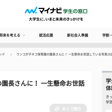
将来を考える
就活応援
新社会人準備
学割
ンド
ワンコが子ネコ保育園の園長さんに！ 一生懸命お世話している写真10
学
園長さんに！ 一生懸命お世話
体
き
学
あとで読む