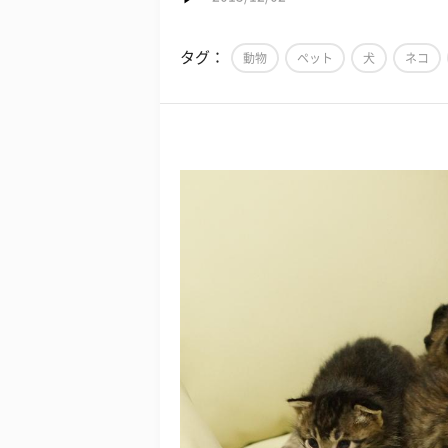
タグ：
動物
ペット
犬
ネコ