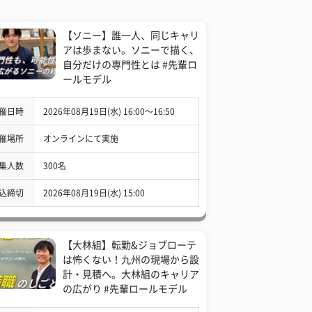
【ソニー】誰一人、同じキャリ
アは歩まない。ソニーで描く、
自分だけの専門性とは #先輩ロ
ールモデル
催日時
2026年08月19日(水) 16:00〜16:50
催場所
オンラインにて実施
集人数
300名
込締切
2026年08月19日(水) 15:00
【大林組】転勤&ジョブローテ
は怖くない！九州の現場から設
計・見積へ。大林組のキャリア
の広がり #先輩ロールモデル