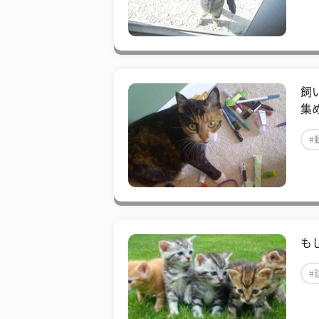
飼
集
#
も
#