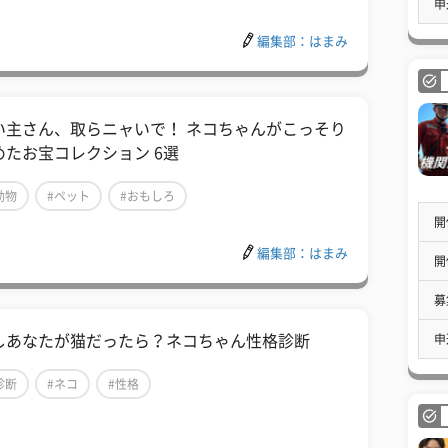
申
編集部：はまみ
い主さん、取らニャいで！ ネコちゃんがこっそり
めたお宝コレクション 6選
動物
#ペット
#おもしろ
開
編集部：はまみ
開
募
申
しあなたが猫だったら？ネコちゃん性格診断
診断
#ネコ
#性格