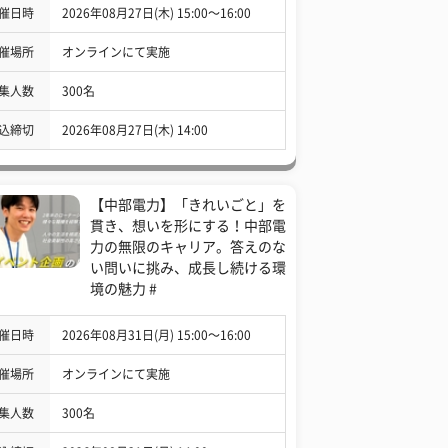
催日時
2026年08月27日(木) 15:00〜16:00
催場所
オンラインにて実施
集人数
300名
込締切
2026年08月27日(木) 14:00
【中部電力】「きれいごと」を
貫き、想いを形にする！中部電
力の無限のキャリア。答えのな
い問いに挑み、成長し続ける環
境の魅力 #
催日時
2026年08月31日(月) 15:00〜16:00
催場所
オンラインにて実施
集人数
300名