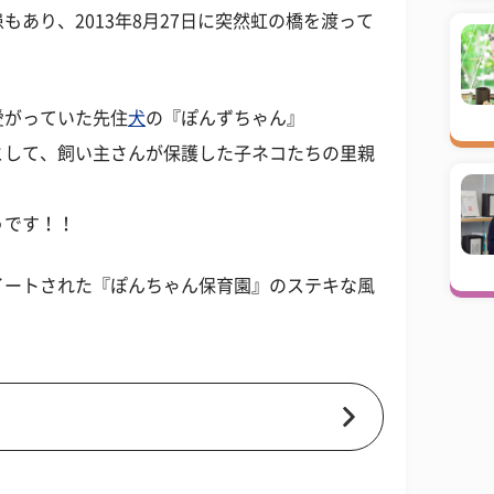
あり、2013年8月27日に突然虹の橋を渡って
愛がっていた先住
犬
の『ぽんずちゃん』
として、飼い主さんが保護した子ネコたちの里親
うです！！
イートされた『ぽんちゃん保育園』のステキな風