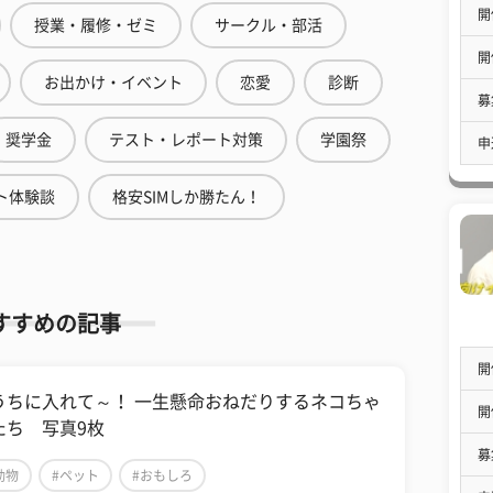
開
授業・履修・ゼミ
サークル・部活
開
お出かけ・イベント
恋愛
診断
募
奨学金
テスト・レポート対策
学園祭
申
ト体験談
格安SIMしか勝たん！
すすめの記事
開
うちに入れて～！ 一生懸命おねだりするネコちゃ
開
たち 写真9枚
募
動物
#ペット
#おもしろ