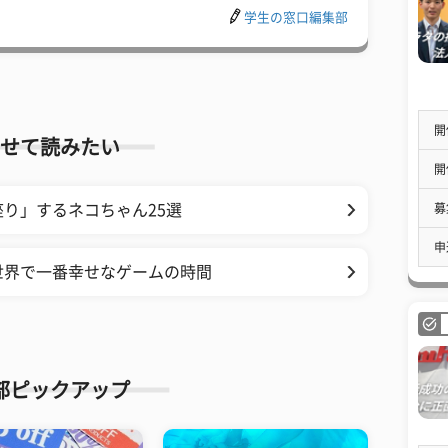
学生の窓口編集部
開
せて読みたい
開
募
り」するネコちゃん25選
申
世界で一番幸せなゲームの時間
部ピックアップ