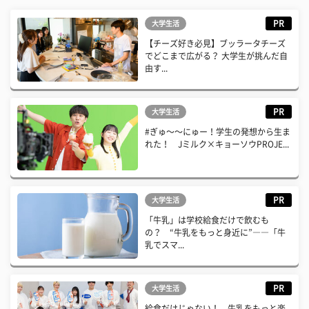
PR
大学生活
【チーズ好き必見】ブッラータチーズ
でどこまで広がる？ 大学生が挑んだ自
由す...
PR
大学生活
#ぎゅ〜〜にゅー！学生の発想から生ま
れた！ Jミルク×キョーソウPROJE...
PR
大学生活
「牛乳」は学校給食だけで飲むも
の？ “牛乳をもっと身近に”――「牛
乳でスマ...
PR
大学生活
給食だけじゃない！ 牛乳をもっと楽