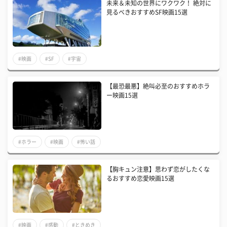
未来＆未知の世界にワクワク！ 絶対に
見るべきおすすめSF映画15選
#映画
#SF
#宇宙
【最恐最悪】絶叫必至のおすすめホラ
ー映画15選
#ホラー
#映画
#怖い話
【胸キュン注意】思わず恋がしたくな
るおすすめ恋愛映画15選
#映画
#感動
#ときめき