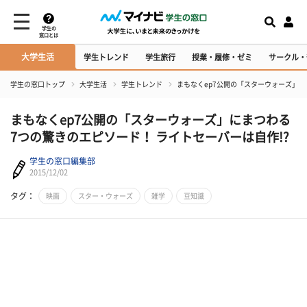
学生の
窓口とは
大学生活
学生トレンド
学生旅行
授業・履修・ゼミ
サークル・
学生の窓口トップ
大学生活
学生トレンド
まもなくep7公開の「スターウォーズ」に
まもなくep7公開の「スターウォーズ」にまつわる
7つの驚きのエピソード！ ライトセーバーは自作!?
学生の窓口編集部
2015/12/02
タグ：
映画
スター・ウォーズ
雑学
豆知識