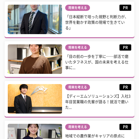
PR
将来を考える
「日本縦断で培った視野と判断力が、
世界を動かす政策の現場で生きてい
る」
PR
将来を考える
「目の前の一歩を丁寧に──部活で磨
いたタフネスが、国の未来を考える仕
事に...
PR
将来を考える
【ディーエムソリューションズ】入社3
年目営業職の先輩が語る！就活で磨い
た...
PR
将来を考える
地域での農作業がキャリアの原点に