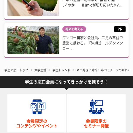
い”のか──IIJmioが切り拓いたMV...
PR
将来を考える
マンゴー農家と会社員、二足の草鞋で
農業に携わる。「沖縄ゴールデンマン
ゴー...
学生の窓口トップ
大学生活
学生トレンド
ネコ好きに朗報！ ネコモチーフのかわい
学生の窓口会員になってきっかけを探そう！
会員限定の
会員限定の
コンテンツやイベント
セミナー開催