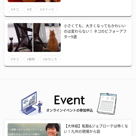
#ネコ
#犬
#スイーツ
小さくても、大きくなってもかわいい
のは変わらない！ ネコのビフォーアフ
ター9選
#ネコ
#動物
#おもしろ
オンラインイベントの参加申込
【大林組】転勤&ジョブローテは怖くな
い！九州の現場から設