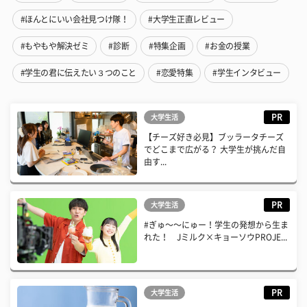
#ほんとにいい会社見つけ隊！
#大学生正直レビュー
#もやもや解決ゼミ
#診断
#特集企画
#お金の授業
#学生の君に伝えたい３つのこと
#恋愛特集
#学生インタビュー
PR
大学生活
【チーズ好き必見】ブッラータチーズ
でどこまで広がる？ 大学生が挑んだ自
由す...
PR
大学生活
#ぎゅ〜〜にゅー！学生の発想から生ま
れた！ Jミルク×キョーソウPROJE...
PR
大学生活