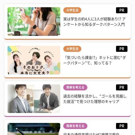
PR
大学生活
実は学生の約4人に3人が経験あり!? ア
ンケートから知るダークパターン入門
PR
大学生活
「気づいたら課金!?」ネットに潜む“ダ
ークパターン”て、知ってる？
PR
将来を考える
過去の経験を活かし、“ゴールを見越し
た就活”で見つけた理想のキャリア
PR
将来を考える
日本の通信市場はなぜ“複雑で面白