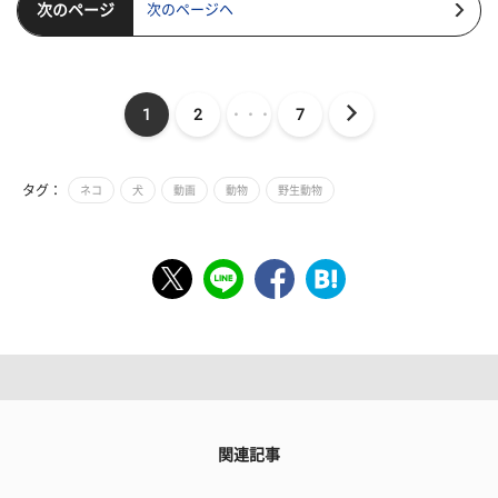
次のページ
次のページヘ
1
2
・・・
7
タグ：
ネコ
犬
動画
動物
野生動物
関連記事