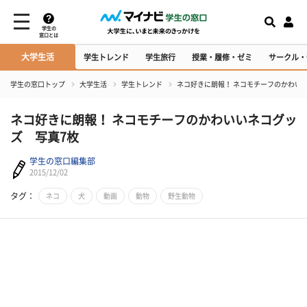
学生の
窓口とは
大学生活
学生トレンド
学生旅行
授業・履修・ゼミ
サークル・
学生の窓口トップ
大学生活
学生トレンド
ネコ好きに朗報！ ネコモチーフのかわい
ネコ好きに朗報！ ネコモチーフのかわいいネコグッ
ズ 写真7枚
学生の窓口編集部
2015/12/02
タグ：
ネコ
犬
動画
動物
野生動物