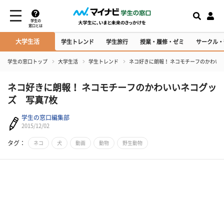
学生の
窓口とは
大学生活
学生トレンド
学生旅行
授業・履修・ゼミ
サークル・
学生の窓口トップ
大学生活
学生トレンド
ネコ好きに朗報！ ネコモチーフのかわい
ネコ好きに朗報！ ネコモチーフのかわいいネコグッ
ズ 写真7枚
学生の窓口編集部
2015/12/02
タグ：
ネコ
犬
動画
動物
野生動物