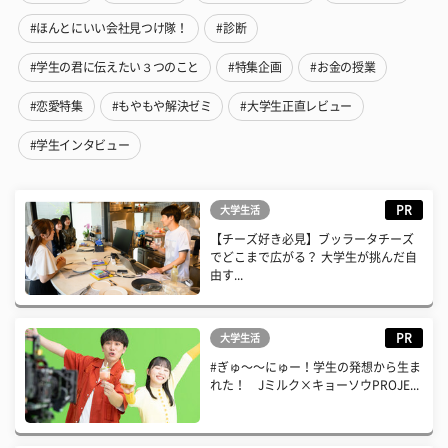
#ほんとにいい会社見つけ隊！
#診断
#学生の君に伝えたい３つのこと
#特集企画
#お金の授業
#恋愛特集
#もやもや解決ゼミ
#大学生正直レビュー
#学生インタビュー
PR
大学生活
【チーズ好き必見】ブッラータチーズ
でどこまで広がる？ 大学生が挑んだ自
由す...
PR
大学生活
#ぎゅ〜〜にゅー！学生の発想から生ま
れた！ Jミルク×キョーソウPROJE...