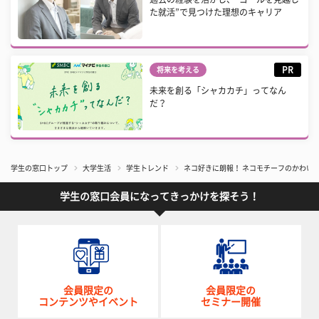
た就活”で見つけた理想のキャリア
PR
将来を考える
未来を創る「シャカカチ」ってなん
だ？
学生の窓口トップ
大学生活
学生トレンド
ネコ好きに朗報！ ネコモチーフのかわい
学生の窓口会員になってきっかけを探そう！
会員限定の
会員限定の
コンテンツやイベント
セミナー開催