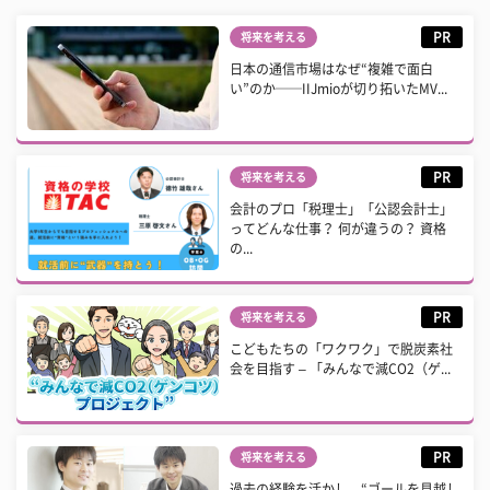
PR
将来を考える
日本の通信市場はなぜ“複雑で面白
い”のか──IIJmioが切り拓いたMV...
PR
将来を考える
会計のプロ「税理士」「公認会計士」
ってどんな仕事？ 何が違うの？ 資格
の...
PR
将来を考える
こどもたちの「ワクワク」で脱炭素社
会を目指す – 「みんなで減CO2（ゲ...
PR
将来を考える
過去の経験を活かし、“ゴールを見越し