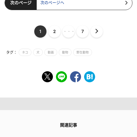
次のページ
次のページヘ
1
2
・・・
7
タグ：
ネコ
犬
動画
動物
野生動物
関連記事