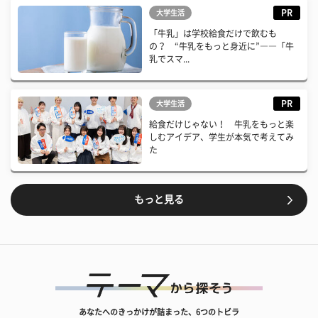
PR
大学生活
「牛乳」は学校給食だけで飲むも
の？ “牛乳をもっと身近に”――「牛
乳でスマ...
PR
大学生活
給食だけじゃない！ 牛乳をもっと楽
しむアイデア、学生が本気で考えてみ
た
もっと見る
あなたへのきっかけが詰まった、6つのトビラ