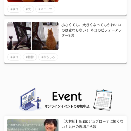
#ネコ
#犬
#スイーツ
小さくても、大きくなってもかわいい
のは変わらない！ ネコのビフォーアフ
ター9選
#ネコ
#動物
#おもしろ
オンラインイベントの参加申込
【大林組】転勤&ジョブローテは怖くな
い！九州の現場から設