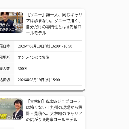
【ソニー】誰一人、同じキャリ
アは歩まない。ソニーで描く、
自分だけの専門性とは #先輩ロ
ールモデル
催日時
2026年08月19日(水) 16:00〜16:50
催場所
オンラインにて実施
集人数
300名
込締切
2026年08月19日(水) 15:00
【大林組】転勤&ジョブローテ
は怖くない！九州の現場から設
計・見積へ。大林組のキャリア
の広がり #先輩ロールモデル