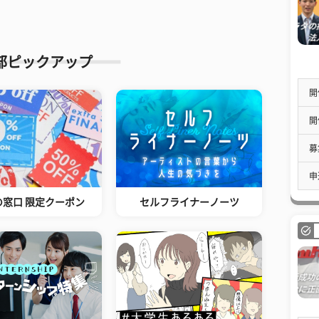
部ピックアップ
開
開
募
申
の窓口 限定クーポン
セルフライナーノーツ