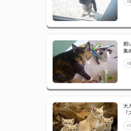
#
飼
集
#
大
「
#