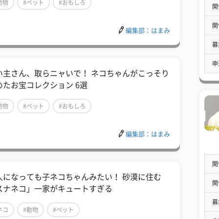
動物
#ペット
#おもしろ
開
開
編集部：はまみ
募
申
い主さん、取らニャいで！ ネコちゃんがこっそり
めたお宝コレクション 6選
動物
#ペット
#おもしろ
編集部：はまみ
開
人になっても子ネコちゃんみたい！ 砂漠に住む
開
スナネコ」一家がキュートすぎる
募
ネコ
#動物
#ペット