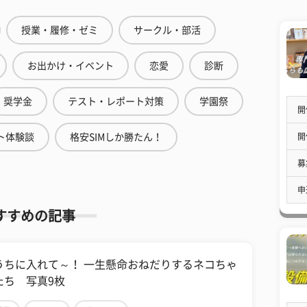
授業・履修・ゼミ
サークル・部活
お出かけ・イベント
恋愛
診断
奨学金
テスト・レポート対策
学園祭
開
開
ト体験談
格安SIMしか勝たん！
募
申
すすめの記事
うちに入れて～！ 一生懸命おねだりするネコちゃ
たち 写真9枚