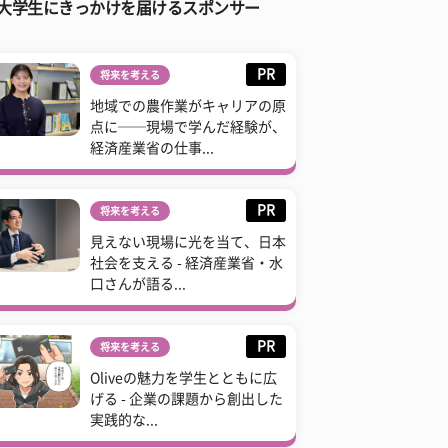
大学生にきっかけを届けるスポンサー
PR
将来を考える
地域での農作業がキャリアの原
点に──現場で学んだ経験が、
経済産業省の仕事...
PR
将来を考える
見えない現場に光を当て、日本
社会を支える - 経済産業省・水
口さんが語る...
PR
将来を考える
Oliveの魅力を学生とともに広
げる - 企業の課題から創出した
実践的な...