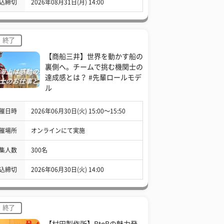
込締切
2026年08月31日(月) 14:00
終了
【商船三井】世界を動かす船の
裏側へ。チームで挑む機関士の
達成感とは？ #先輩ロールモデ
ル
催日時
2026年06月30日(火) 15:00〜15:50
催場所
オンラインにて実施
集人数
300名
込締切
2026年06月30日(火) 14:00
終了
【村田製作所】BtoBの魅力発