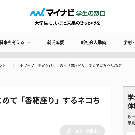
将来を考える
就活応援
新社会人準備
学割
ンド
モフモフ！手足をひっこめて「香箱座り」するネコちゃん25選
学
こめて「香箱座り」するネコち
体
き
学
あとで読む