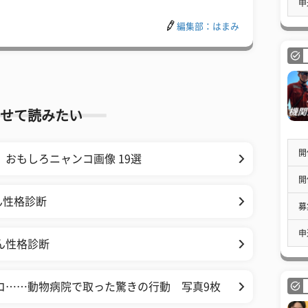
申
編集部：はまみ
せて読みたい
開
おもしろニャンコ画像 19選
開
ん性格診断
募
申
ん性格診断
コ……動物病院で取った驚きの行動 写真9枚