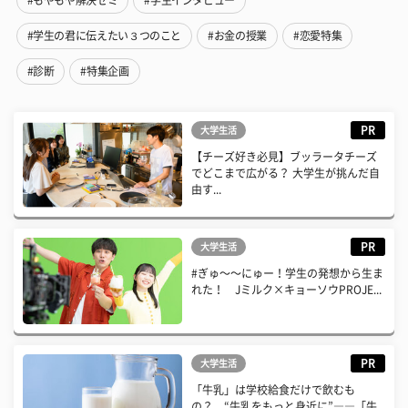
#学生の君に伝えたい３つのこと
#お金の授業
#恋愛特集
#診断
#特集企画
PR
大学生活
【チーズ好き必見】ブッラータチーズ
でどこまで広がる？ 大学生が挑んだ自
由す...
PR
大学生活
#ぎゅ〜〜にゅー！学生の発想から生ま
れた！ Jミルク×キョーソウPROJE...
PR
大学生活
「牛乳」は学校給食だけで飲むも
の？ “牛乳をもっと身近に”――「牛