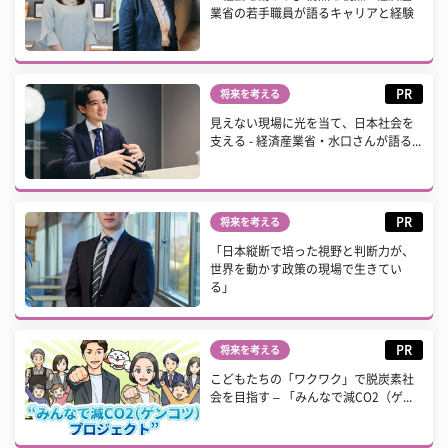
業省の若手職員が語るキャリアと経験
PR
将来を考える
見えない現場に光を当て、日本社会を
支える - 経済産業省・水口さんが語る...
PR
将来を考える
「日本縦断で培った視野と判断力が、
世界を動かす政策の現場で生きてい
る」
PR
将来を考える
こどもたちの「ワクワク」で脱炭素社
会を目指す – 「みんなで減CO2（ゲ...