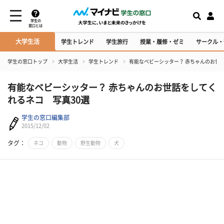
学生の
窓口とは
大学生活
学生トレンド
学生旅行
授業・履修・ゼミ
サークル・
学生の窓口トップ
大学生活
学生トレンド
有能なベビーシッター？ 赤ちゃんのお世
有能なベビーシッター？ 赤ちゃんのお世話をしてく
れるネコ 写真30選
学生の窓口編集部
2015/12/02
タグ：
ネコ
動物
野生動物
犬