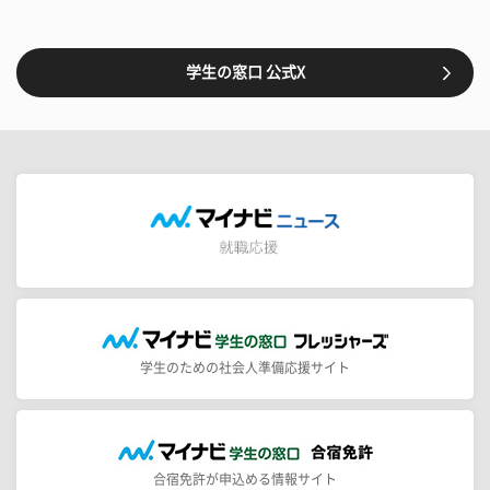
学生の窓口 公式X
学生のための社会人準備応援サイト
合宿免許が申込める情報サイト