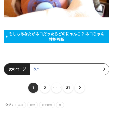
もしもあなたがネコだったらどのにゃんこ？ ネコちゃん
性格診断
次のページ
次へ
1
2
・・・
31
タグ：
ネコ
動物
野生動物
犬