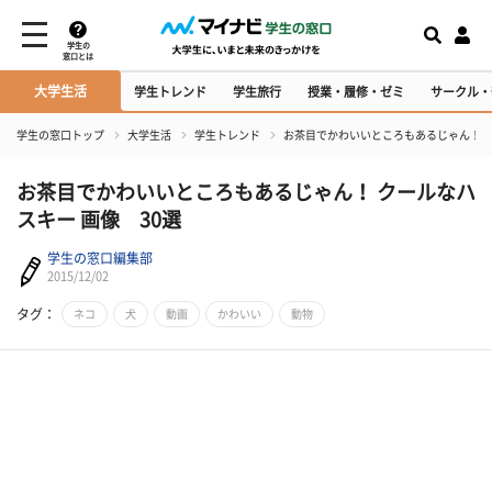
学生の
窓口とは
大学生活
学生トレンド
学生旅行
授業・履修・ゼミ
サークル・
学生の窓口トップ
大学生活
学生トレンド
お茶目でかわいいところもあるじゃん！ ク
お茶目でかわいいところもあるじゃん！ クールなハ
スキー 画像 30選
学生の窓口編集部
2015/12/02
タグ：
ネコ
犬
動画
かわいい
動物