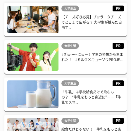
PR
大学生活
【チーズ好き必見】ブッラータチーズ
でどこまで広がる？ 大学生が挑んだ自
由す...
PR
大学生活
#ぎゅ〜〜にゅー！学生の発想から生ま
れた！ Jミルク×キョーソウPROJE...
PR
大学生活
「牛乳」は学校給食だけで飲むも
の？ “牛乳をもっと身近に”――「牛
乳でスマ...
PR
大学生活
給食だけじゃない！ 牛乳をもっと楽