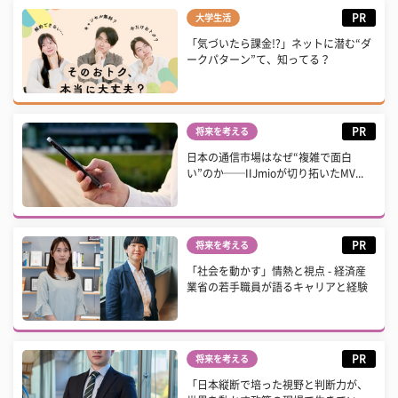
PR
大学生活
「気づいたら課金!?」ネットに潜む“ダ
ークパターン”て、知ってる？
PR
将来を考える
日本の通信市場はなぜ“複雑で面白
い”のか──IIJmioが切り拓いたMV...
PR
将来を考える
「社会を動かす」情熱と視点 - 経済産
業省の若手職員が語るキャリアと経験
PR
将来を考える
「日本縦断で培った視野と判断力が、