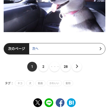
次のページ
次へ
1
2
・・・
28
タグ：
ネコ
犬
動画
かわいい
動物