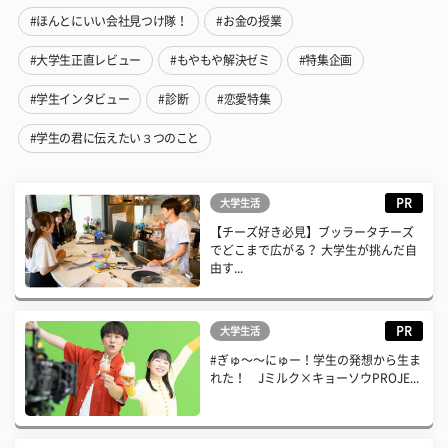
#ほんとにいい会社見つけ隊！
#お金の授業
#大学生正直レビュー
#もやもや解決ゼミ
#特集企画
#学生インタビュー
#診断
#恋愛特集
#学生の君に伝えたい３つのこと
PR
大学生活
【チーズ好き必見】ブッラータチーズ
でどこまで広がる？ 大学生が挑んだ自
由す...
PR
大学生活
#ぎゅ〜〜にゅー！学生の発想から生ま
れた！ Jミルク×キョーソウPROJE...