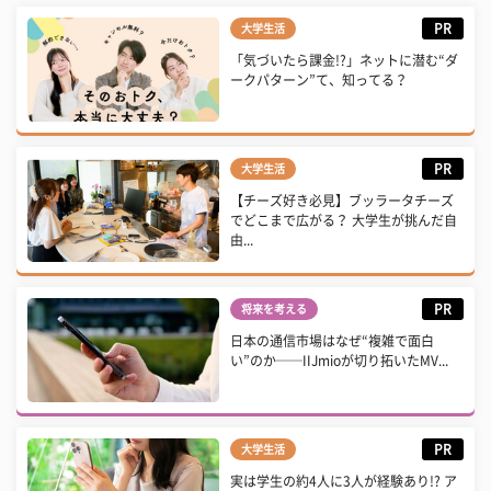
PR
大学生活
「気づいたら課金!?」ネットに潜む“ダ
ークパターン”て、知ってる？
PR
大学生活
【チーズ好き必見】ブッラータチーズ
でどこまで広がる？ 大学生が挑んだ自
由...
PR
将来を考える
日本の通信市場はなぜ“複雑で面白
い”のか──IIJmioが切り拓いたMV...
PR
大学生活
実は学生の約4人に3人が経験あり!? ア