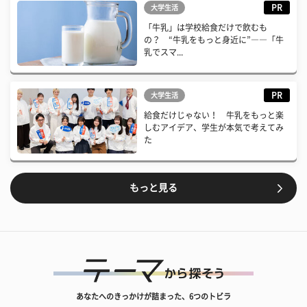
PR
大学生活
「牛乳」は学校給食だけで飲むも
の？ “牛乳をもっと身近に”――「牛
乳でスマ...
PR
大学生活
給食だけじゃない！ 牛乳をもっと楽
しむアイデア、学生が本気で考えてみ
た
もっと見る
あなたへのきっかけが詰まった、6つのトビラ