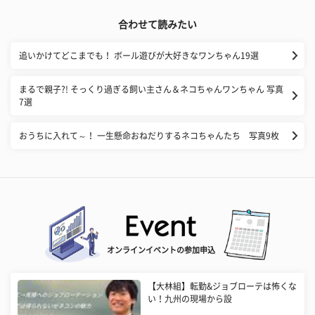
合わせて読みたい
追いかけてどこまでも！ ボール遊びが大好きなワンちゃん19選
まるで親子?! そっくり過ぎる飼い主さん＆ネコちゃんワンちゃん 写真
7選
おうちに入れて～！ 一生懸命おねだりするネコちゃんたち 写真9枚
オンラインイベントの参加申込
【大林組】転勤&ジョブローテは怖くな
い！九州の現場から設