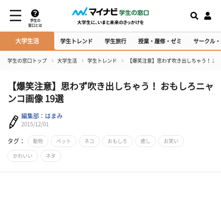
学生の
窓口とは
大学生活
学生トレンド
学生旅行
授業・履修・ゼミ
サークル・
学生の窓口トップ
大学生活
学生トレンド
【爆笑注意】思わず吹き出しちゃう！ おも
【爆笑注意】思わず吹き出しちゃう！ おもしろニャ
ンコ画像 19選
編集部：はまみ
2015/12/01
タグ：
動物
ペット
ネコ
おもしろ
癒し
お笑い
かわいい
ネタ