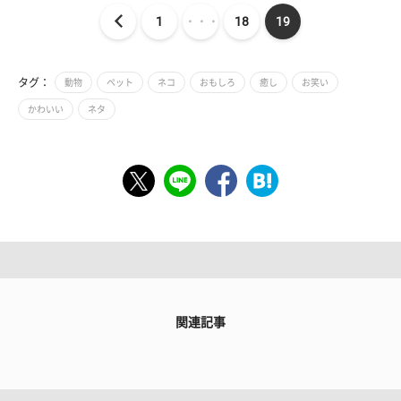
1
・・・
18
19
タグ：
動物
ペット
ネコ
おもしろ
癒し
お笑い
かわいい
ネタ
関連記事