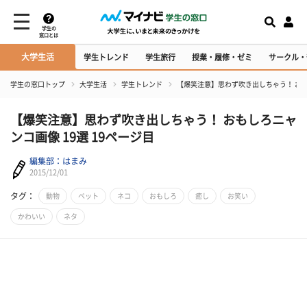
学生の
窓口とは
大学生活
学生トレンド
学生旅行
授業・履修・ゼミ
サークル・
学生の窓口トップ
大学生活
学生トレンド
【爆笑注意】思わず吹き出しちゃう！ おも
【爆笑注意】思わず吹き出しちゃう！ おもしろニャ
ンコ画像 19選 19ページ目
編集部：はまみ
2015/12/01
タグ：
動物
ペット
ネコ
おもしろ
癒し
お笑い
かわいい
ネタ