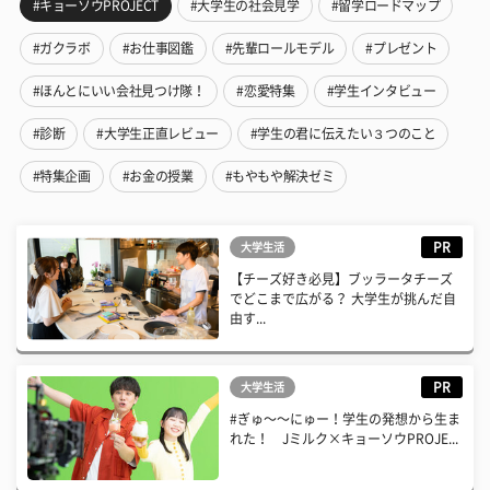
#キョーソウPROJECT
#大学生の社会見学
#留学ロードマップ
#ガクラボ
#お仕事図鑑
#先輩ロールモデル
#プレゼント
#ほんとにいい会社見つけ隊！
#恋愛特集
#学生インタビュー
#診断
#大学生正直レビュー
#学生の君に伝えたい３つのこと
#特集企画
#お金の授業
#もやもや解決ゼミ
PR
大学生活
【チーズ好き必見】ブッラータチーズ
でどこまで広がる？ 大学生が挑んだ自
由す...
PR
大学生活
#ぎゅ〜〜にゅー！学生の発想から生ま
れた！ Jミルク×キョーソウPROJE...