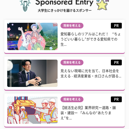
大学生にきっかけを届けるスポンサー
PR
将来を考える
愛知暮らしのリアルはこれだ！ “ちょ
うどいい暮らし”ができる愛知県での
生...
PR
将来を考える
見えない現場に光を当て、日本社会を
支える - 経済産業省・水口さんが語る...
PR
将来を考える
【就活生必見】業界研究ー道路・舗
装・建設ー 「みんなの“あたりま
え”を...