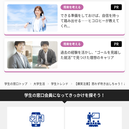
PR
将来を考える
できる準備をしておけば、自信を持っ
て踏み出せる――ヒコロヒーが教えて
くれ...
PR
将来を考える
過去の経験を活かし、“ゴールを見越し
た就活”で見つけた理想のキャリア
学生の窓口トップ
大学生活
学生トレンド
【爆笑注意】思わず吹き出しちゃう！ おも
学生の窓口会員になってきっかけを探そう！