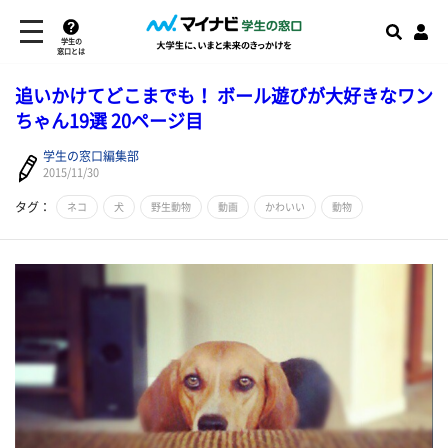
学生の
窓口とは
追いかけてどこまでも！ ボール遊びが大好きなワン
ちゃん19選 20ページ目
学生の窓口編集部
2015/11/30
タグ：
ネコ
犬
野生動物
動画
かわいい
動物