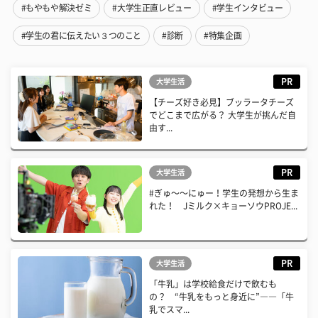
#もやもや解決ゼミ
#大学生正直レビュー
#学生インタビュー
#学生の君に伝えたい３つのこと
#診断
#特集企画
PR
大学生活
【チーズ好き必見】ブッラータチーズ
でどこまで広がる？ 大学生が挑んだ自
由す...
PR
大学生活
#ぎゅ〜〜にゅー！学生の発想から生ま
れた！ Jミルク×キョーソウPROJE...
PR
大学生活
「牛乳」は学校給食だけで飲むも
の？ “牛乳をもっと身近に”――「牛
乳でスマ...