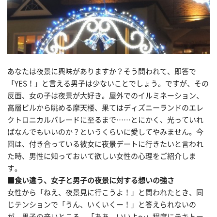
あなたは夜景に興味がありますか？そう問われて、即答で
「YES！」と言える男子は少ないことでしょう。ですが、その
反面、女の子は夜景が大好き。屋外でのイルミネーション、
高層ビルから眺める摩天楼、果てはディズニーランドのエレ
クトロニカルパレードに至るまで……とにかく、光っていれ
ばなんでもいいのか？というくらいに愛してやみません。今
回は、付き合っている彼女に夜景デートに行きたいと言われ
た時、男性に知っておいて欲しい女性の心理をご紹介しま
す。
■食い違う、女子と男子の夜景に対する想いの強さ
女性から「ねえ、夜景見に行こうよ！」と問われたとき、同
じテンションで「うん、いくいくー！」と答えられないの
が、男子の辛いところ。「ああ、いいよ〜」程度にテキトー