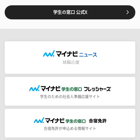
学生の窓口 公式X
学生のための社会人準備応援サイト
合宿免許が申込める情報サイト