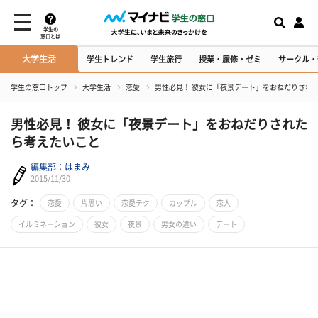
学生の
窓口とは
大学生活
学生トレンド
学生旅行
授業・履修・ゼミ
サークル・
学生の窓口トップ
大学生活
恋愛
男性必見！ 彼女に「夜景デート」をおねだりされ
男性必見！ 彼女に「夜景デート」をおねだりされた
ら考えたいこと
編集部：はまみ
2015/11/30
タグ：
恋愛
片思い
恋愛テク
カップル
恋人
イルミネーション
彼女
夜景
男女の違い
デート