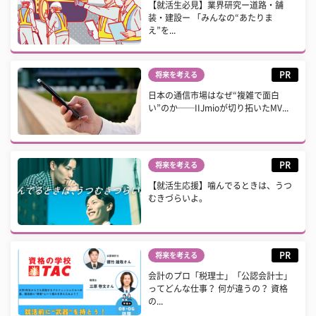
【就活生必見】業界研究ー道路・舗
装・建設ー 「みんなの“あたりま
え”を...
PR
将来を考える
日本の通信市場はなぜ“複雑で面白
い”のか──IIJmioが切り拓いたMV...
PR
将来を考える
【就活生応援】噛んでるときは、うつ
むきづらいよ。
PR
将来を考える
会計のプロ「税理士」「公認会計士」
ってどんな仕事？ 何が違うの？ 資格
の...