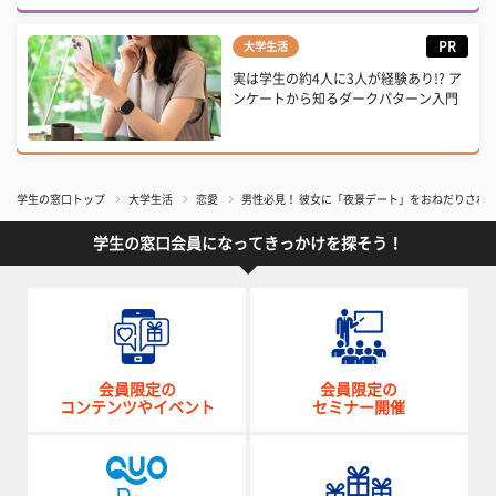
PR
大学生活
実は学生の約4人に3人が経験あり!? ア
ンケートから知るダークパターン入門
学生の窓口トップ
大学生活
恋愛
男性必見！ 彼女に「夜景デート」をおねだりされ
学生の窓口会員になってきっかけを探そう！
会員限定の
会員限定の
コンテンツやイベント
セミナー開催