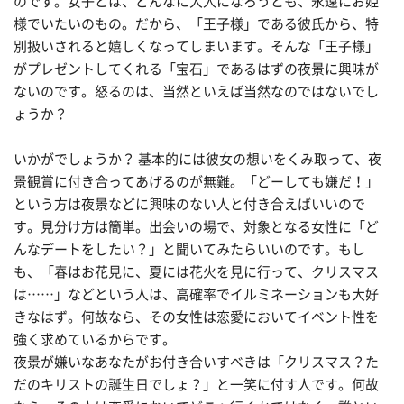
のです。女子とは、どんなに大人になろうとも、永遠にお姫
様でいたいのもの。だから、「王子様」である彼氏から、特
別扱いされると嬉しくなってしまいます。そんな「王子様」
がプレゼントしてくれる「宝石」であるはずの夜景に興味が
ないのです。怒るのは、当然といえば当然なのではないでし
ょうか？
いかがでしょうか？ 基本的には彼女の想いをくみ取って、夜
景観賞に付き合ってあげるのが無難。「どーしても嫌だ！」
という方は夜景などに興味のない人と付き合えばいいので
す。見分け方は簡単。出会いの場で、対象となる女性に「ど
んなデートをしたい？」と聞いてみたらいいのです。もし
も、「春はお花見に、夏には花火を見に行って、クリスマス
は……」などという人は、高確率でイルミネーションも大好
きなはず。何故なら、その女性は恋愛においてイベント性を
強く求めているからです。
夜景が嫌いなあなたがお付き合いすべきは「クリスマス？た
だのキリストの誕生日でしょ？」と一笑に付す人です。何故