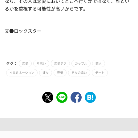
なら、その人は恋愛においてどこへ行くかではなく、誰とい
るかを重視する可能性が高いからです。
文●ロックスター
タグ：
恋愛
片思い
恋愛テク
カップル
恋人
イルミネーション
彼女
夜景
男女の違い
デート