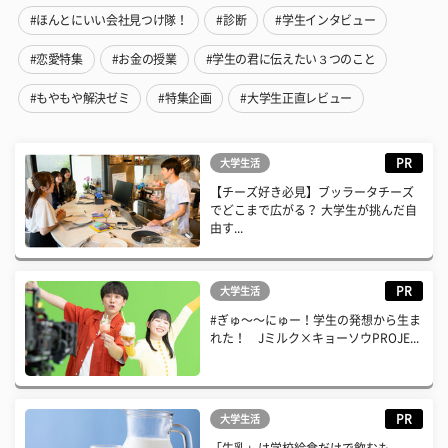
#ほんとにいい会社見つけ隊！
#診断
#学生インタビュー
#恋愛特集
#お金の授業
#学生の君に伝えたい３つのこと
#もやもや解決ゼミ
#特集企画
#大学生正直レビュー
PR
大学生活
【チーズ好き必見】ブッラータチーズ
でどこまで広がる？ 大学生が挑んだ自
由す...
PR
大学生活
#ぎゅ〜〜にゅー！学生の発想から生ま
れた！ Jミルク×キョーソウPROJE...
PR
大学生活
「牛乳」は学校給食だけで飲むも