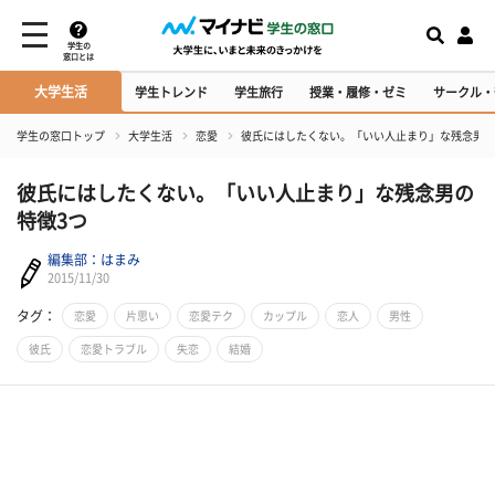
学生の
窓口とは
大学生活
学生トレンド
学生旅行
授業・履修・ゼミ
サークル・
学生の窓口トップ
大学生活
恋愛
彼氏にはしたくない。「いい人止まり」な残念男の
彼氏にはしたくない。「いい人止まり」な残念男の
特徴3つ
編集部：はまみ
2015/11/30
タグ：
恋愛
片思い
恋愛テク
カップル
恋人
男性
彼氏
恋愛トラブル
失恋
結婚