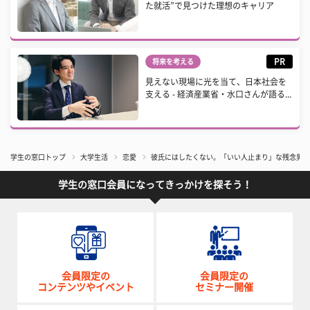
た就活”で見つけた理想のキャリア
PR
将来を考える
見えない現場に光を当て、日本社会を
支える - 経済産業省・水口さんが語る...
学生の窓口トップ
大学生活
恋愛
彼氏にはしたくない。「いい人止まり」な残念男の
学生の窓口会員になってきっかけを探そう！
会員限定の
会員限定の
コンテンツやイベント
セミナー開催