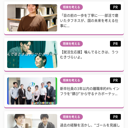
PR
将来を考える
「目の前の一歩を丁寧に──部活で磨
いたタフネスが、国の未来を考える仕
事に...
PR
将来を考える
【就活生応援】噛んでるときは、うつ
むきづらいよ。
PR
将来を考える
新卒社員の3年以内の離職率約4% イン
フラを“錆び”から守るナカボーテッ...
PR
将来を考える
過去の経験を活かし、“ゴールを見越し