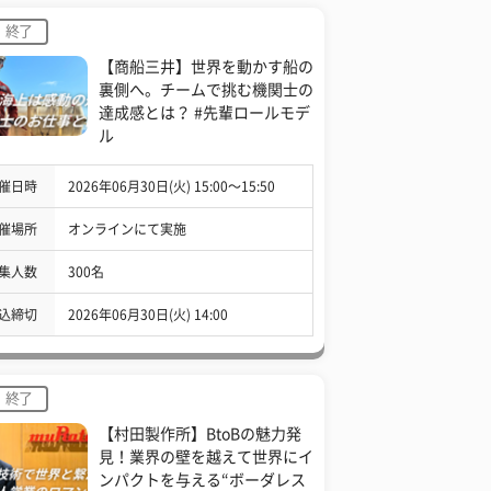
終了
【商船三井】世界を動かす船の
裏側へ。チームで挑む機関士の
達成感とは？ #先輩ロールモデ
ル
催日時
2026年06月30日(火) 15:00〜15:50
催場所
オンラインにて実施
集人数
300名
込締切
2026年06月30日(火) 14:00
終了
【村田製作所】BtoBの魅力発
見！業界の壁を越えて世界にイ
ンパクトを与える“ボーダレス