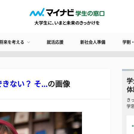
将来を考える
就活応援
新社会人準備
学割
学
ない？ そ...
の画像
体
き
学