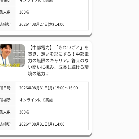
集人数
300名
込締切
2026年08月27日(木) 14:00
【中部電力】「きれいごと」を
貫き、想いを形にする！中部電
力の無限のキャリア。答えのな
い問いに挑み、成長し続ける環
境の魅力 #
催日時
2026年08月31日(月) 15:00〜16:00
催場所
オンラインにて実施
集人数
300名
込締切
2026年08月31日(月) 14:00