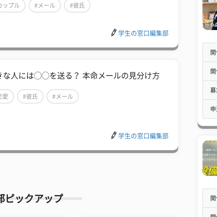
カップル
#メール
#彼氏
学生の窓口編集部
開
開
きな人には◯◯を送る？ 本命メールの見分け方
募
恋愛
#彼氏
#メール
申
学生の窓口編集部
部ピックアップ
開
開