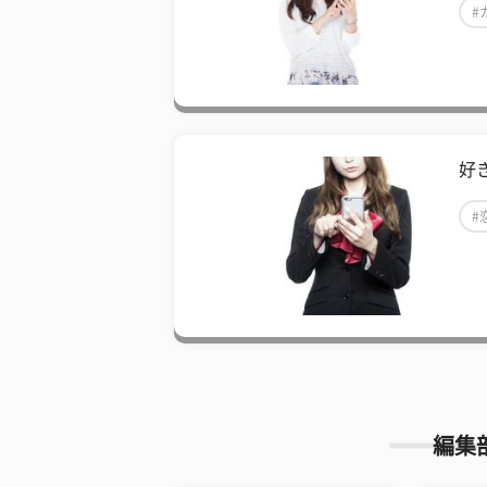
#
好
#
編集