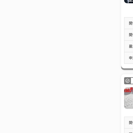
開
開
募
申
開