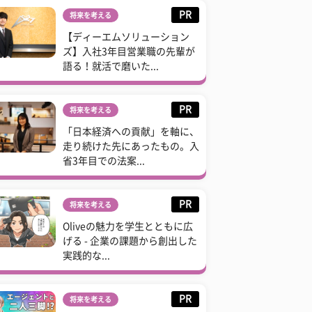
PR
将来を考える
【ディーエムソリューション
ズ】入社3年目営業職の先輩が
語る！就活で磨いた...
PR
将来を考える
「日本経済への貢献」を軸に、
走り続けた先にあったもの。入
省3年目での法案...
PR
将来を考える
Oliveの魅力を学生とともに広
げる - 企業の課題から創出した
実践的な...
PR
将来を考える