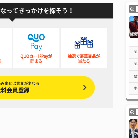
なってきっかけを探そう！
開
QUOカードPayが
抽選で豪華賞品が
催
貯まる
当たる
開
募
踏み出せば世界が変わる
申
無料会員登録