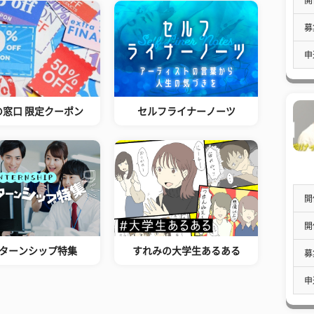
募
申
の窓口 限定クーポン
セルフライナーノーツ
開
開
ターンシップ特集
すれみの大学生あるある
募
申