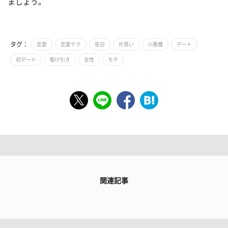
ましょう。
タグ：
恋愛
恋愛テク
告白
片思い
小悪魔
デート
初デート
駆け引き
女性
モテ
関連記事