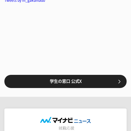
Tweets by m_gakumado
学生の窓口 公式X