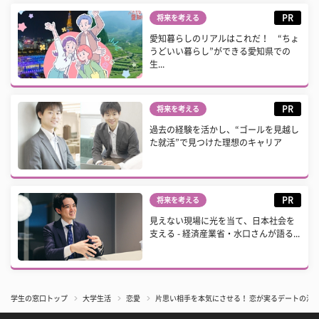
PR
将来を考える
愛知暮らしのリアルはこれだ！ “ちょ
うどいい暮らし”ができる愛知県での
生...
PR
将来を考える
過去の経験を活かし、“ゴールを見越し
た就活”で見つけた理想のキャリア
PR
将来を考える
見えない現場に光を当て、日本社会を
支える - 経済産業省・水口さんが語る...
学生の窓口トップ
大学生活
恋愛
片思い相手を本気にさせる！ 恋が実るデートの演