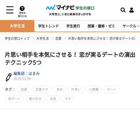
学生の
窓口とは
大学生活
学生トレンド
学生旅行
授業・履修・ゼミ
サークル・
学生の窓口トップ
大学生活
恋愛
片思い相手を本気にさせる！ 恋が実るデートの演
片思い相手を本気にさせる！ 恋が実るデートの演出
テクニック5つ
編集部：はまみ
2015/11/29
タグ：
恋愛
恋愛テク
告白
片思い
小悪魔
デート
初デート
駆け引き
女性
モテ