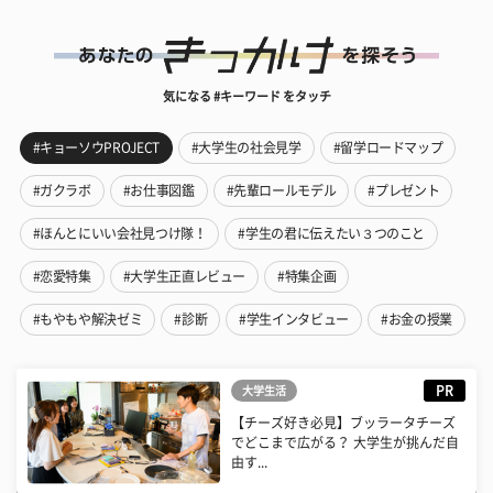
気になる #キーワード をタッチ
#キョーソウPROJECT
#大学生の社会見学
#留学ロードマップ
#ガクラボ
#お仕事図鑑
#先輩ロールモデル
#プレゼント
#ほんとにいい会社見つけ隊！
#学生の君に伝えたい３つのこと
#恋愛特集
#大学生正直レビュー
#特集企画
#もやもや解決ゼミ
#診断
#学生インタビュー
#お金の授業
PR
大学生活
【チーズ好き必見】ブッラータチーズ
でどこまで広がる？ 大学生が挑んだ自
由す...