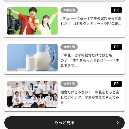
PR
大学生活
#ぎゅ〜〜にゅー！学生の発想から生ま
れた！ Jミルク×キョーソウPROJE...
PR
大学生活
「牛乳」は学校給食だけで飲むも
の？ “牛乳をもっと身近に”――「牛
乳でスマ...
PR
大学生活
給食だけじゃない！ 牛乳をもっと楽
しむアイデア、学生が本気で考えてみ
た
もっと見る