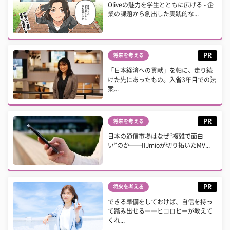
Oliveの魅力を学生とともに広げる - 企
業の課題から創出した実践的な...
PR
将来を考える
「日本経済への貢献」を軸に、走り続
けた先にあったもの。入省3年目での法
案...
PR
将来を考える
日本の通信市場はなぜ“複雑で面白
い”のか──IIJmioが切り拓いたMV...
PR
将来を考える
できる準備をしておけば、自信を持っ
て踏み出せる――ヒコロヒーが教えて
くれ...