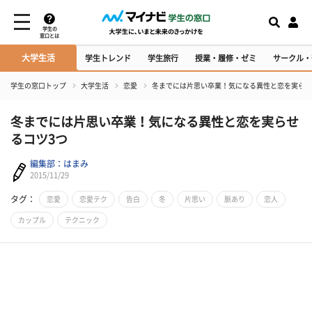
学生の
窓口とは
大学生活
学生トレンド
学生旅行
授業・履修・ゼミ
サークル・
学生の窓口トップ
大学生活
恋愛
冬までには片思い卒業！気になる異性と恋を実らせ
冬までには片思い卒業！気になる異性と恋を実らせ
るコツ3つ
編集部：はまみ
2015/11/29
タグ：
恋愛
恋愛テク
告白
冬
片思い
脈あり
恋人
カップル
テクニック