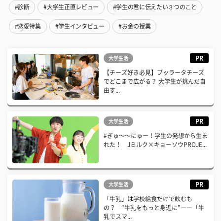
#診断
#大学生正直レビュー
#学生の君に伝えたい３つのこと
#恋愛特集
#学生インタビュー
#お金の授業
PR
大学生活
【チーズ好き必見】ブッラータチーズ
でどこまで広がる？ 大学生が挑んだ自
由す...
PR
大学生活
#ぎゅ〜〜にゅー！学生の発想から生ま
れた！ Jミルク×キョーソウPROJE...
PR
大学生活
「牛乳」は学校給食だけで飲むも
の？ “牛乳をもっと身近に”――「牛
乳でスマ...