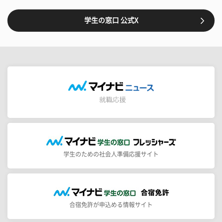
学生の窓口 公式X
学生のための社会人準備応援サイト
合宿免許が申込める情報サイト