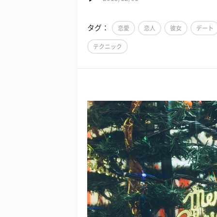
タグ：
恋愛
恋人
彼女
デート
テクニック