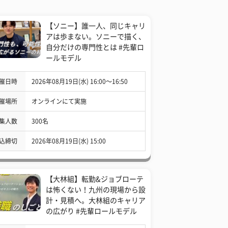
【ソニー】誰一人、同じキャリ
アは歩まない。ソニーで描く、
自分だけの専門性とは #先輩ロ
ールモデル
催日時
2026年08月19日(水) 16:00〜16:50
催場所
オンラインにて実施
集人数
300名
込締切
2026年08月19日(水) 15:00
【大林組】転勤&ジョブローテ
は怖くない！九州の現場から設
計・見積へ。大林組のキャリア
の広がり #先輩ロールモデル