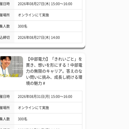
催日時
2026年08月27日(木) 15:00〜16:00
催場所
オンラインにて実施
集人数
300名
込締切
2026年08月27日(木) 14:00
【中部電力】「きれいごと」を
貫き、想いを形にする！中部電
力の無限のキャリア。答えのな
い問いに挑み、成長し続ける環
境の魅力 #
催日時
2026年08月31日(月) 15:00〜16:00
催場所
オンラインにて実施
集人数
300名