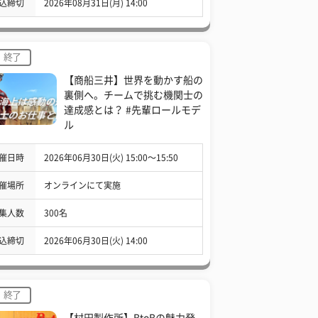
込締切
2026年08月31日(月) 14:00
終了
【商船三井】世界を動かす船の
裏側へ。チームで挑む機関士の
達成感とは？ #先輩ロールモデ
ル
催日時
2026年06月30日(火) 15:00〜15:50
催場所
オンラインにて実施
集人数
300名
込締切
2026年06月30日(火) 14:00
終了
【村田製作所】BtoBの魅力発