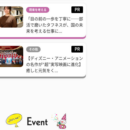
PR
将来を考える
「目の前の一歩を丁寧に──部
活で磨いたタフネスが、国の未
来を考える仕事に...
PR
その他
【ディズニー・アニメーション
の名作が“超”実写映画に進化】
癒しと元気をく...