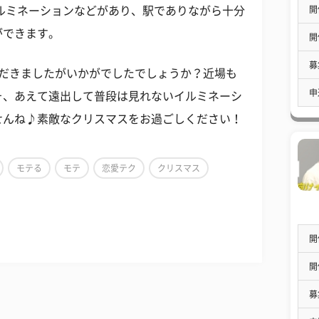
開
ルミネーションなどがあり、駅でありながら十分
ができます。
開
募
ただきましたがいかがでしたでしょうか？近場も
申
そ、あえて遠出して普段は見れないイルミネーシ
せんね♪素敵なクリスマスをお過ごしください！
モテる
モテ
恋愛テク
クリスマス
開
開
募