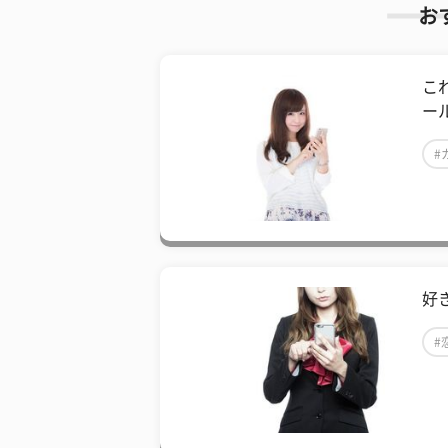
お
こ
ー
#
好
#