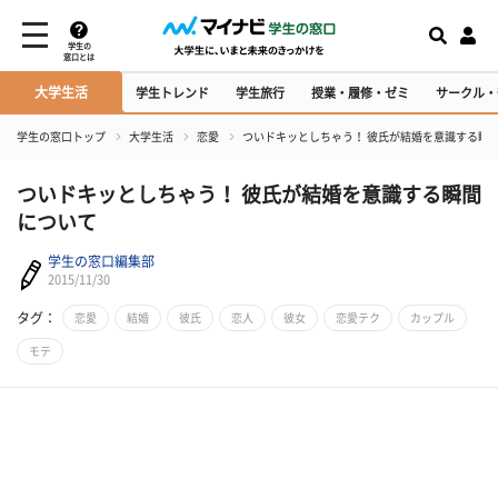
学生の
窓口とは
大学生活
学生トレンド
学生旅行
授業・履修・ゼミ
サークル・
学生の窓口トップ
大学生活
恋愛
ついドキッとしちゃう！ 彼氏が結婚を意識する瞬
ついドキッとしちゃう！ 彼氏が結婚を意識する瞬間
について
学生の窓口編集部
2015/11/30
タグ：
恋愛
結婚
彼氏
恋人
彼女
恋愛テク
カップル
モテ