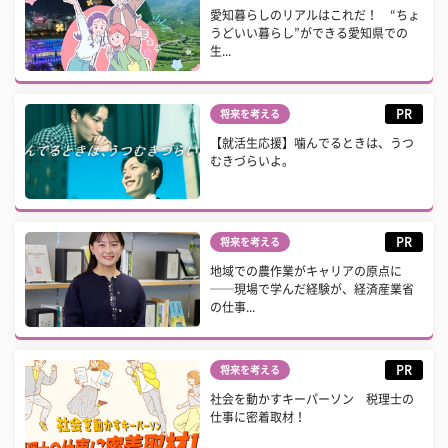
愛知暮らしのリアルはこれだ！ “ちょ
うどいい暮らし”ができる愛知県での
生...
PR
将来を考える
【就活生応援】噛んでるときは、うつ
むきづらいよ。
PR
将来を考える
地域での農作業がキャリアの原点に
──現場で学んだ経験が、経済産業省
の仕事...
PR
将来を考える
社会を動かすキーパーソン 税理士の
仕事に密着取材！