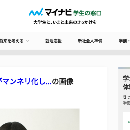
将来を考える
就活応援
新社会人準備
学割
学
ンネリ化し...
の画像
体
き
学