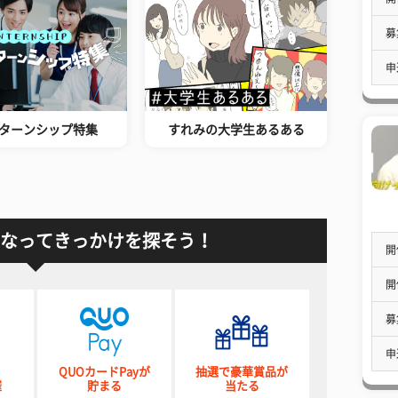
募
申
ターンシップ特集
すれみの大学生あるある
なってきっかけを探そう！
開
開
募
申
QUOカードPayが
抽選で豪華賞品が
催
貯まる
当たる