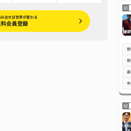
踏み出せば世界が変わる
無料会員登録
開
開
募
申