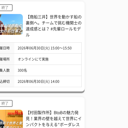
終了
【商船三井】世界を動かす船の
裏側へ。チームで挑む機関士の
達成感とは？ #先輩ロールモデ
ル
催日時
2026年06月30日(火) 15:00〜15:50
催場所
オンラインにて実施
集人数
300名
込締切
2026年06月30日(火) 14:00
終了
【村田製作所】BtoBの魅力発
見！業界の壁を越えて世界にイ
ンパクトを与える“ボーダレス