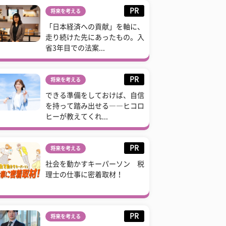
PR
将来を考える
「日本経済への貢献」を軸に、
走り続けた先にあったもの。入
省3年目での法案...
PR
将来を考える
できる準備をしておけば、自信
を持って踏み出せる――ヒコロ
ヒーが教えてくれ...
PR
将来を考える
社会を動かすキーパーソン 税
理士の仕事に密着取材！
PR
将来を考える