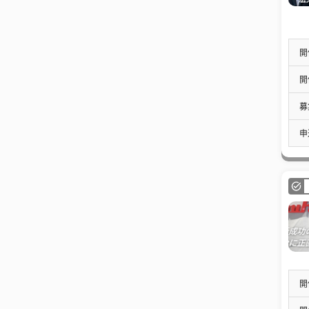
開
開
募
申
開