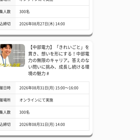
集人数
300名
込締切
2026年08月27日(木) 14:00
【中部電力】「きれいごと」を
貫き、想いを形にする！中部電
力の無限のキャリア。答えのな
い問いに挑み、成長し続ける環
境の魅力 #
催日時
2026年08月31日(月) 15:00〜16:00
催場所
オンラインにて実施
集人数
300名
込締切
2026年08月31日(月) 14:00