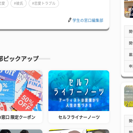
恋愛
#彼氏
#恋愛トラブル
学生の窓口編集部
開
開
募
部ピックアップ
申
の窓口 限定クーポン
セルフライナーノーツ
開
開