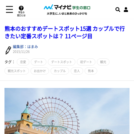
学生の
窓口とは
熊本のおすすめデートスポット15選 カップルで行
きたい定番スポットは？ 11ページ目
編集部：はまみ
2015/11/26
タグ：
恋愛
デート
デートスポット
初デート
観光
観光スポット
お出かけ
カップル
恋人
熊本