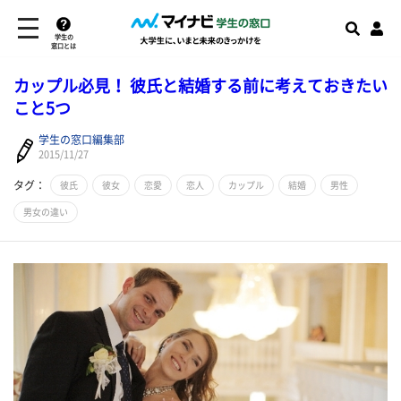
学生の
窓口とは
カップル必見！ 彼氏と結婚する前に考えておきたい
こと5つ
学生の窓口編集部
2015/11/27
タグ：
彼氏
彼女
恋愛
恋人
カップル
結婚
男性
男女の違い