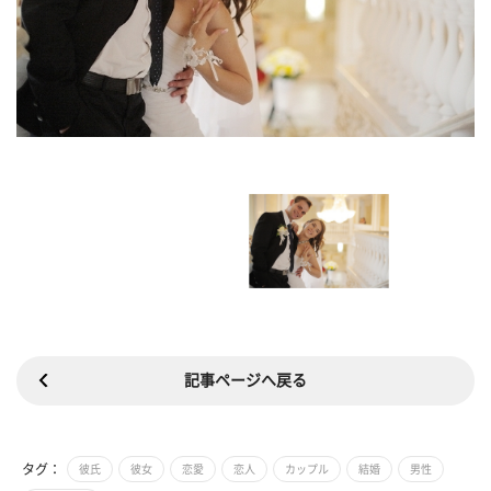
記事ページへ戻る
タグ：
彼氏
彼女
恋愛
恋人
カップル
結婚
男性