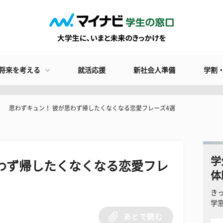
将来を考える
就活応援
新社会人準備
学割
思わずキュン！ 彼が思わず帰したくなくなる恋愛フレーズ4選
学
わず帰したくなくなる恋愛フレ
体
き
学
あとで読む