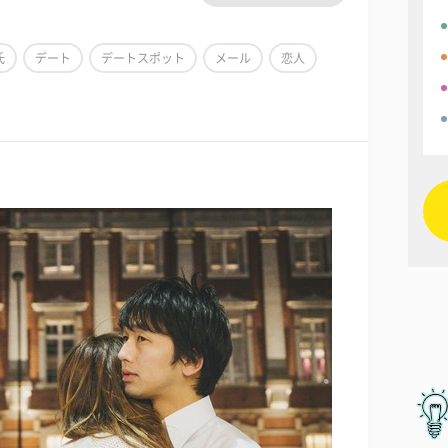
氏
デート
デートスポット
メール
恋人