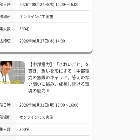
催日時
2026年08月27日(木) 15:00〜16:00
催場所
オンラインにて実施
集人数
300名
込締切
2026年08月27日(木) 14:00
【中部電力】「きれいごと」を
貫き、想いを形にする！中部電
力の無限のキャリア。答えのな
い問いに挑み、成長し続ける環
境の魅力 #
催日時
2026年08月31日(月) 15:00〜16:00
催場所
オンラインにて実施
集人数
300名