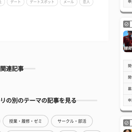
申
氏
デート
デートスポット
メール
恋人
開
関連記事
開
募
リの別のテーマの記事を見る
申
授業・履修・ゼミ
サークル・部活