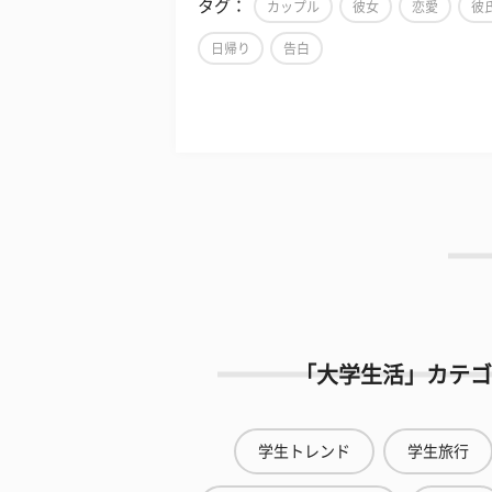
タグ：
カップル
彼女
恋愛
彼
日帰り
告白
「大学生活」カテゴ
学生トレンド
学生旅行