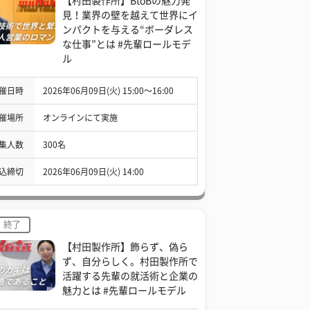
【村田製作所】BtoBの魅力発
見！業界の壁を越えて世界にイ
ンパクトを与える“ボーダレス
な仕事”とは #先輩ロールモデ
ル
催日時
2026年06月09日(火) 15:00〜16:00
催場所
オンラインにて実施
集人数
300名
込締切
2026年06月09日(火) 14:00
終了
【村田製作所】飾らず、偽ら
ず、自分らしく。村田製作所で
活躍する先輩の就活術と企業の
魅力とは #先輩ロールモデル