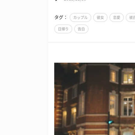
タグ：
カップル
彼女
恋愛
彼
日帰り
告白