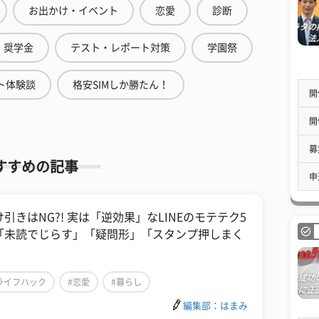
お出かけ・イベント
恋愛
診断
奨学金
テスト・レポート対策
学園祭
ト体験談
格安SIMしか勝たん！
開
開
募
すすめの記事
申
け引きはNG?! 実は「逆効果」なLINEのモテテク5
「未読でじらす」「疑問形」「スタンプ押しまく
」
ライフハック
#恋愛
#暮らし
編集部：はまみ