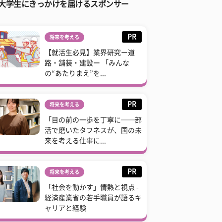
大学生にきっかけを届けるスポンサー
PR
将来を考える
【就活生必見】業界研究ー道
路・舗装・建設ー 「みんな
の“あたりまえ”を...
PR
将来を考える
「目の前の一歩を丁寧に──部
活で磨いたタフネスが、国の未
来を考える仕事に...
PR
将来を考える
「社会を動かす」情熱と視点 -
経済産業省の若手職員が語るキ
ャリアと経験