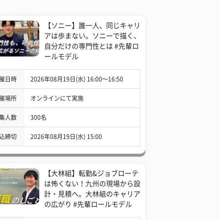
【ソニー】誰一人、同じキャリ
アは歩まない。ソニーで描く、
自分だけの専門性とは #先輩ロ
ールモデル
催日時
2026年08月19日(水) 16:00〜16:50
催場所
オンラインにて実施
集人数
300名
込締切
2026年08月19日(水) 15:00
【大林組】転勤&ジョブローテ
は怖くない！九州の現場から設
計・見積へ。大林組のキャリア
の広がり #先輩ロールモデル