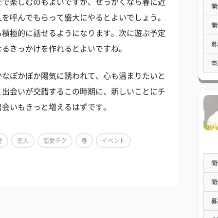
士で楽しむのもよいですが、せっかくなら春に近
開
人を呼んでもらって盛大にやるとよいでしょう。
開
も積極的に話せるようになります。次に遊ぶ予定
募
なるきっかけを作れるとよいですね。
申
かなぽかぽか陽気に誘われて、心も温まりたいと
と出会いが交錯するこの時期に、新しいことにチ
出会いもきっと増えるはずです。
愛
恋人
恋愛テク
春
イベント
開
開
募