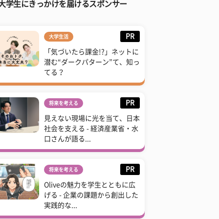
大学生にきっかけを届けるスポンサー
PR
大学生活
「気づいたら課金!?」ネットに
潜む“ダークパターン”て、知っ
てる？
PR
将来を考える
見えない現場に光を当て、日本
社会を支える - 経済産業省・水
口さんが語る...
PR
将来を考える
Oliveの魅力を学生とともに広
げる - 企業の課題から創出した
実践的な...