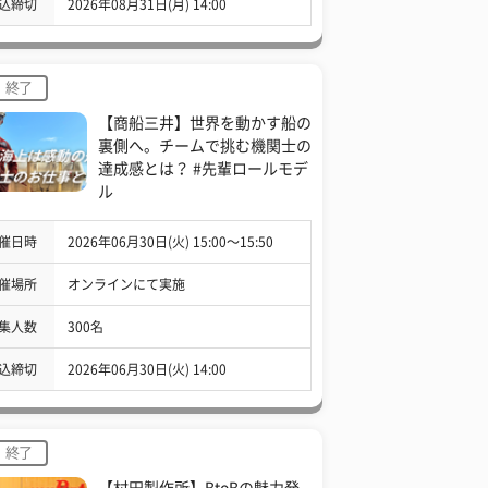
込締切
2026年08月31日(月) 14:00
終了
【商船三井】世界を動かす船の
裏側へ。チームで挑む機関士の
達成感とは？ #先輩ロールモデ
ル
催日時
2026年06月30日(火) 15:00〜15:50
催場所
オンラインにて実施
集人数
300名
込締切
2026年06月30日(火) 14:00
終了
【村田製作所】BtoBの魅力発