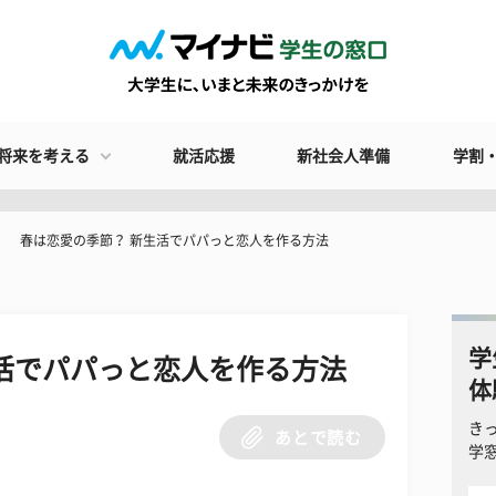
将来を考える
就活応援
新社会人準備
学割
春は恋愛の季節？ 新生活でパパっと恋人を作る方法
学
活でパパっと恋人を作る方法
体
き
あとで読む
学