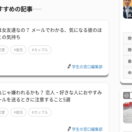
すすめの記事
は女友達なの？ メールでわかる、気になる彼のほ
との気持ち
開
開
恋愛
#彼氏
#カップル
募
学生の窓口編集部
申
れじゃ嫌われるかも？ 恋人・好きな人におやすみ
ールを送るときに注意すること5選
恋愛
#彼氏
#カップル
学生の窓口編集部