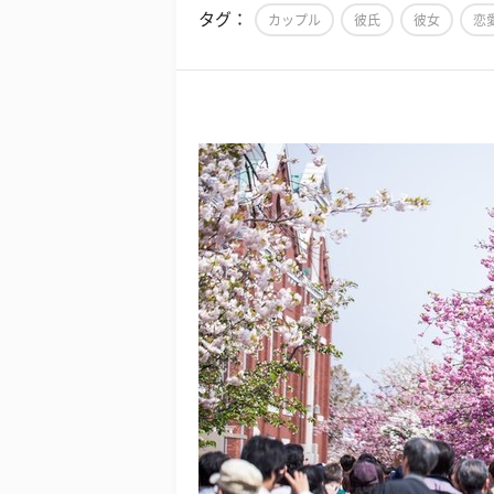
タグ：
カップル
彼氏
彼女
恋