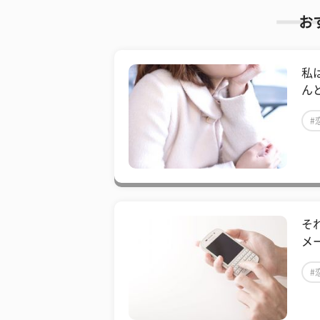
お
私
ん
#
そ
メ
#