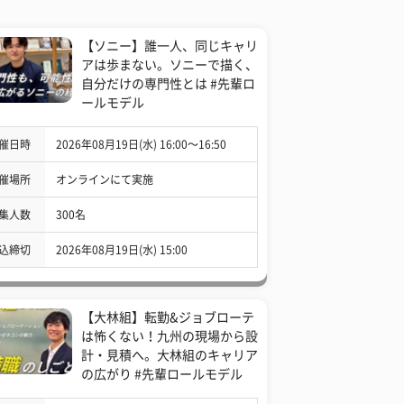
【ソニー】誰一人、同じキャリ
アは歩まない。ソニーで描く、
自分だけの専門性とは #先輩ロ
ールモデル
催日時
2026年08月19日(水) 16:00〜16:50
催場所
オンラインにて実施
集人数
300名
込締切
2026年08月19日(水) 15:00
【大林組】転勤&ジョブローテ
は怖くない！九州の現場から設
計・見積へ。大林組のキャリア
の広がり #先輩ロールモデル