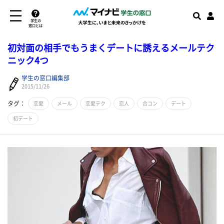
学生の
窓口とは
初対面の相手でもうまくデートに誘えるメールテク
ニック4つ
学生の窓口編集部
2015/11/26
タグ：
恋愛
メール
恋愛テク
恋人
合コン
デート
初デート