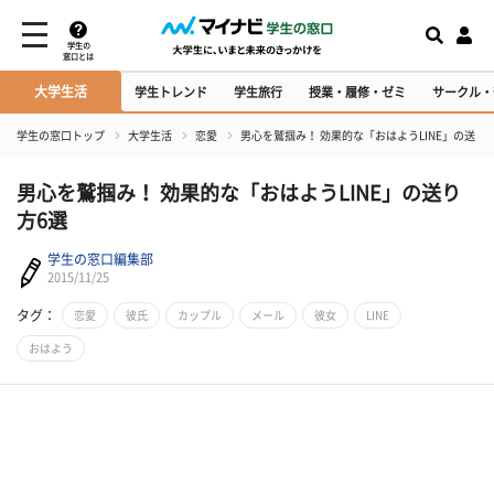
学生の
窓口とは
大学生活
学生トレンド
学生旅行
授業・履修・ゼミ
サークル・
学生の窓口トップ
大学生活
恋愛
男心を鷲掴み！ 効果的な「おはようLINE」の送り
男心を鷲掴み！ 効果的な「おはようLINE」の送り
方6選
学生の窓口編集部
2015/11/25
タグ：
恋愛
彼氏
カップル
メール
彼女
LINE
おはよう