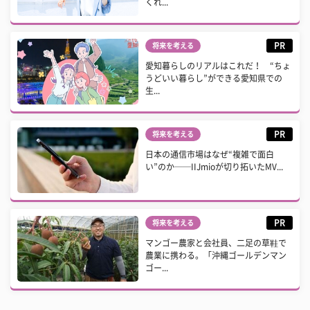
くれ...
PR
将来を考える
愛知暮らしのリアルはこれだ！ “ちょ
うどいい暮らし”ができる愛知県での
生...
PR
将来を考える
日本の通信市場はなぜ“複雑で面白
い”のか──IIJmioが切り拓いたMV...
PR
将来を考える
マンゴー農家と会社員、二足の草鞋で
農業に携わる。「沖縄ゴールデンマン
ゴー...