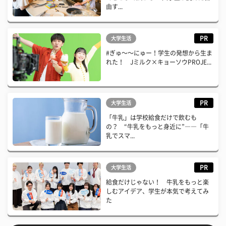
由す...
PR
大学生活
#ぎゅ〜〜にゅー！学生の発想から生ま
れた！ Jミルク×キョーソウPROJE...
PR
大学生活
「牛乳」は学校給食だけで飲むも
の？ “牛乳をもっと身近に”――「牛
乳でスマ...
PR
大学生活
給食だけじゃない！ 牛乳をもっと楽
しむアイデア、学生が本気で考えてみ
た