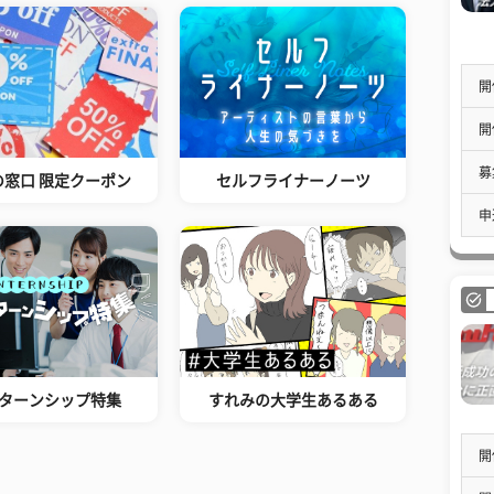
開
開
募
の窓口 限定クーポン
セルフライナーノーツ
申
ターンシップ特集
すれみの大学生あるある
開