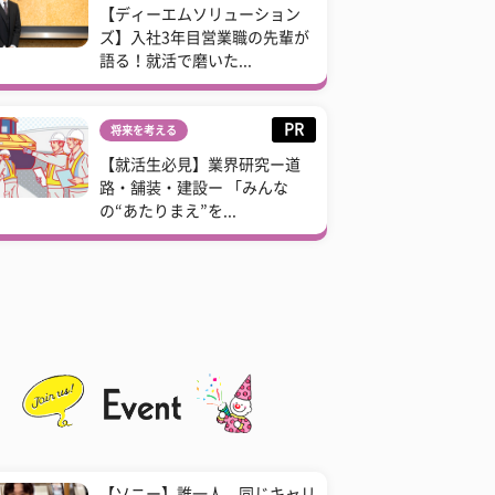
【ディーエムソリューション
ズ】入社3年目営業職の先輩が
語る！就活で磨いた...
PR
将来を考える
【就活生必見】業界研究ー道
路・舗装・建設ー 「みんな
の“あたりまえ”を...
【ソニー】誰一人、同じキャリ