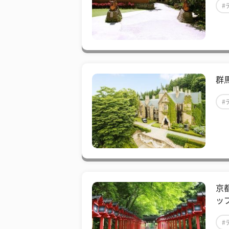
#
群
#
京
ッ
#