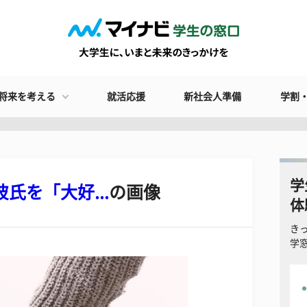
将来を考える
就活応援
新社会人準備
学割
学
氏を「大好...
の画像
体
き
学