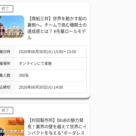
終了
【商船三井】世界を動かす船の
裏側へ。チームで挑む機関士の
達成感とは？ #先輩ロールモデ
ル
催日時
2026年06月30日(火) 15:00〜15:50
催場所
オンラインにて実施
集人数
300名
込締切
2026年06月30日(火) 14:00
終了
【村田製作所】BtoBの魅力発
見！業界の壁を越えて世界にイ
ンパクトを与える“ボーダレス