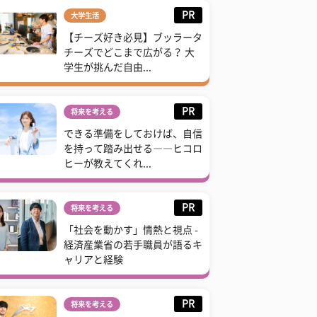
PR
大学生活
【チーズ好き必見】ブッラータ
チーズでどこまで広がる？ 大
学生が挑んだ自由...
PR
将来を考える
できる準備をしておけば、自信
を持って踏み出せる――ヒコロ
ヒーが教えてくれ...
PR
将来を考える
「社会を動かす」情熱と視点 -
経済産業省の若手職員が語るキ
ャリアと経験
PR
将来を考える