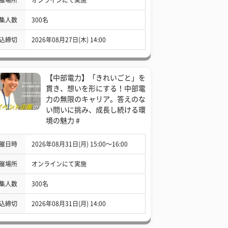
集人数
300名
込締切
2026年08月27日(木) 14:00
【中部電力】「きれいごと」を
貫き、想いを形にする！中部電
力の無限のキャリア。答えのな
い問いに挑み、成長し続ける環
境の魅力 #
催日時
2026年08月31日(月) 15:00〜16:00
催場所
オンラインにて実施
集人数
300名
込締切
2026年08月31日(月) 14:00