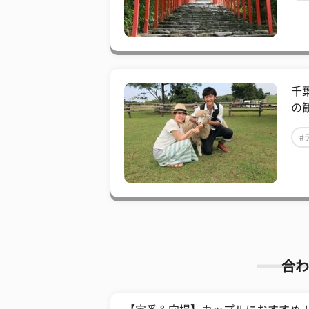
千
の
#
合わ