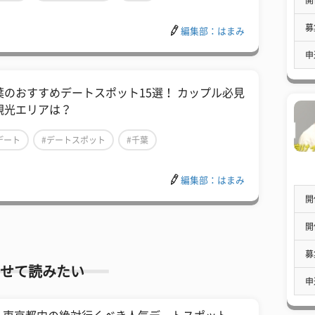
募
編集部：はまみ
申
葉のおすすめデートスポット15選！ カップル必見
観光エリアは？
デート
#デートスポット
#千葉
編集部：はまみ
開
開
募
せて読みたい
申