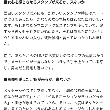
■女心を感じさせるスタンプが来るか、来ないか
面白いスタンプ以外にも、かわいいスタンプや時にはハート
が混ぜてあったら、かなり彼女の気持ちはあなたに向いてい
ます。もしあなたがマニアックなスタンプを使っていて、途
中から彼女もそれを使い始めたら、それはあなたに合わせよ
うとするかわいい女心。彼氏候補と言っていいかもしれませ
ん。
逆に、あなたからのLINEにお笑い系のスタンプの返信ばかり
で、メッセージが一言もないというなら手を抜かれている感
じ。男友だち認定も近いです。
■画像を添えたLINEが来るか、来ないか
メッセージやスタンプだけでなく、「朝の公園の写真だよ。
紅葉が見頃です」とか、「イルミネーションがきれいだった
の」と画像が添えられていたら、それは、今度はあなたと一
緒に見てみたいという女心あふれるメッセージかもしれませ