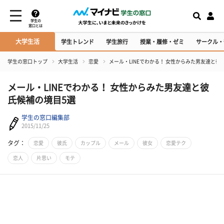
学生の
窓口とは
大学生活
学生トレンド
学生旅行
授業・履修・ゼミ
サークル・
学生の窓口トップ
大学生活
恋愛
メール・LINEでわかる！ 女性からみた男友達と彼
メール・LINEでわかる！ 女性からみた男友達と彼
氏候補の境目5選
学生の窓口編集部
2015/11/25
タグ：
恋愛
彼氏
カップル
メール
彼女
恋愛テク
恋人
片思い
モテ