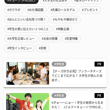
#キョーソウPROJECT
#大学生の社会見学
#留学ロードマップ
#ガクラボ
#お仕事図鑑
#先輩ロールモデル
#プレゼント
#ほんとにいい会社見つけ隊！
#もやもや解決ゼミ
#学生の君に伝えたい３つのこと
#特集企画
#大学生正直レビュー
#お金の授業
#恋愛特集
#学生インタビュー
#診断
PR
大学生活
【チーズ好き必見】ブッラータチーズ
でどこまで広がる？ 大学生が挑んだ自
由す...
PR
大学生活
#ぎゅ〜〜にゅー！学生の発想から生ま
れた！ Jミルク×キョーソウPROJE...