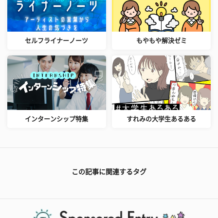
セルフライナーノーツ
もやもや解決ゼミ
インターンシップ特集
すれみの大学生あるある
この記事に関連するタグ