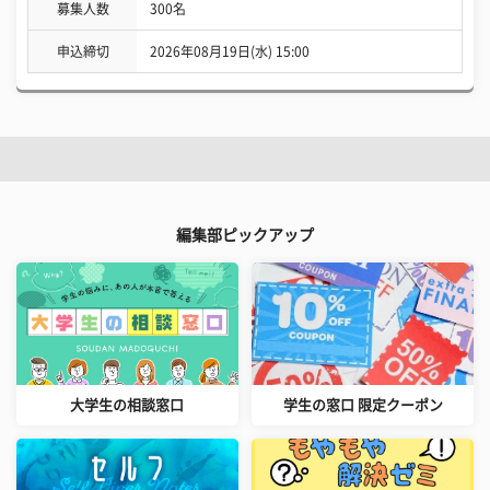
募集人数
300名
申込締切
2026年08月19日(水) 15:00
編集部ピックアップ
大学生の相談窓口
学生の窓口 限定クーポン