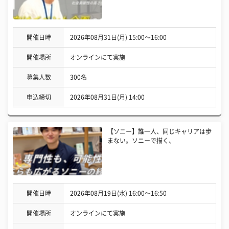
開催日時
2026年08月31日(月) 15:00〜16:00
開催場所
オンラインにて実施
募集人数
300名
申込締切
2026年08月31日(月) 14:00
【ソニー】誰一人、同じキャリアは歩
まない。ソニーで描く、
開催日時
2026年08月19日(水) 16:00〜16:50
開催場所
オンラインにて実施