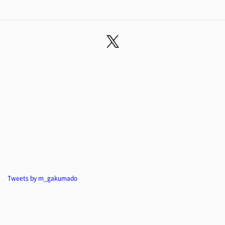
Tweets by m_gakumado