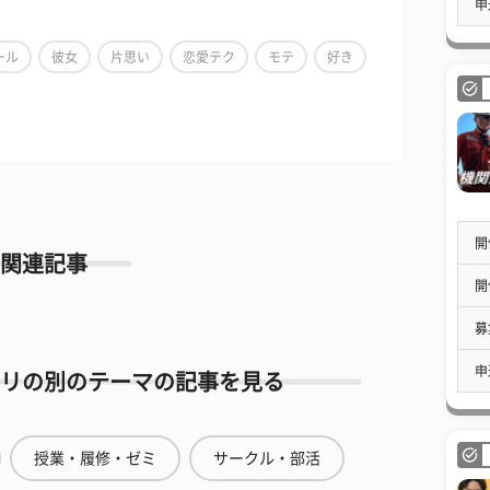
申
ール
彼女
片思い
恋愛テク
モテ
好き
開
関連記事
開
募
申
リの別のテーマの記事を見る
授業・履修・ゼミ
サークル・部活