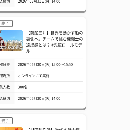
込締切
2026年08月31日(月) 14:00
終了
【商船三井】世界を動かす船の
裏側へ。チームで挑む機関士の
達成感とは？ #先輩ロールモデ
ル
催日時
2026年06月30日(火) 15:00〜15:50
催場所
オンラインにて実施
集人数
300名
込締切
2026年06月30日(火) 14:00
終了
【村田製作所】BtoBの魅力発