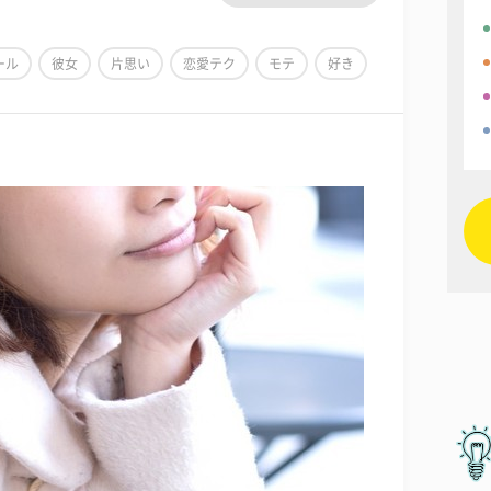
ール
彼女
片思い
恋愛テク
モテ
好き