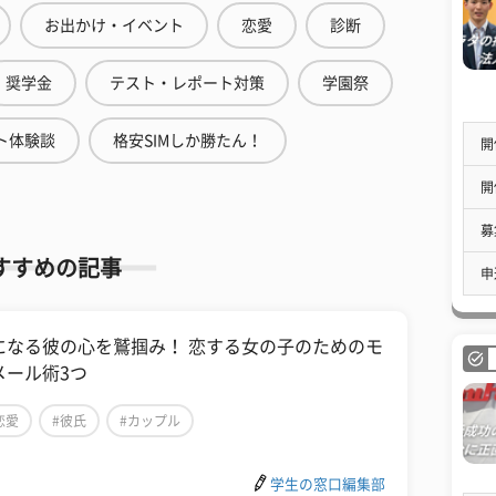
お出かけ・イベント
恋愛
診断
奨学金
テスト・レポート対策
学園祭
ト体験談
格安SIMしか勝たん！
開
開
募
すすめの記事
申
になる彼の心を鷲掴み！ 恋する女の子のためのモ
メール術3つ
恋愛
#彼氏
#カップル
学生の窓口編集部