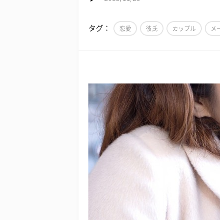
タグ：
恋愛
彼氏
カップル
メ