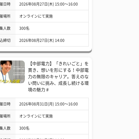
催日時
2026年08月27日(木) 15:00〜16:00
催場所
オンラインにて実施
集人数
300名
込締切
2026年08月27日(木) 14:00
【中部電力】「きれいごと」を
貫き、想いを形にする！中部電
力の無限のキャリア。答えのな
い問いに挑み、成長し続ける環
境の魅力 #
催日時
2026年08月31日(月) 15:00〜16:00
催場所
オンラインにて実施
集人数
300名