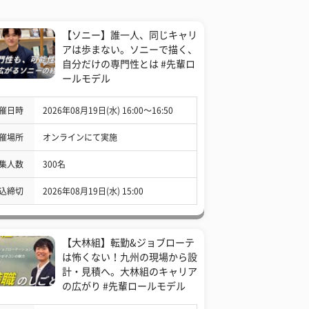
【ソニー】誰一人、同じキャリ
アは歩まない。ソニーで描く、
自分だけの専門性とは #先輩ロ
ールモデル
催日時
2026年08月19日(水) 16:00〜16:50
催場所
オンラインにて実施
集人数
300名
込締切
2026年08月19日(水) 15:00
【大林組】転勤&ジョブローテ
は怖くない！九州の現場から設
計・見積へ。大林組のキャリア
の広がり #先輩ロールモデル