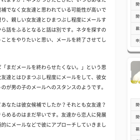
開
候補でなく女友達と思われている可能性が高いで
開
限り、親しい女友達とひまつぶし程度にメールす
募
から話をふるとなると話は別です。ネタを探すの
うことをやりたいと思い、メールを終了させてし
申
ば「まだメールを終わらせたくない。」という思
女友達とはひまつぶし程度にメールをして、彼女
うのが男の子のメールへのスタンスのようです。
てあなたは彼女候補でしたか？それとも女友達？
開
きらめるのはまだ早いです。友達から恋人に発展
開
極的にメールなどで彼にアプローチしていきまし
募