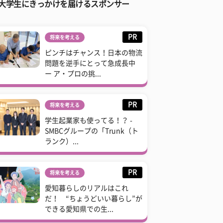
大学生にきっかけを届けるスポンサー
PR
将来を考える
ピンチはチャンス！日本の物流
問題を逆手にとって急成長中
ー ア・プロの挑...
PR
将来を考える
学生起業家も使ってる！？ -
SMBCグループの「Trunk（ト
ランク）...
PR
将来を考える
愛知暮らしのリアルはこれ
だ！ “ちょうどいい暮らし”が
できる愛知県での生...