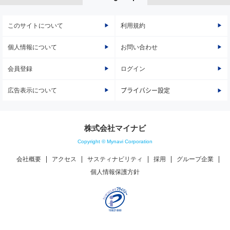
このサイトについて
利用規約
個人情報について
お問い合わせ
会員登録
ログイン
広告表示について
プライバシー設定
株式会社マイナビ
Copyright © Mynavi Corporation
会社概要
アクセス
サスティナビリティ
採用
グループ企業
個人情報保護方針