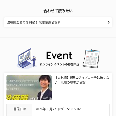
合わせて読みたい
潜在的恋愛力を判定！ 恋愛偏差値診断
オンラインイベントの参加申込
【大林組】転勤&ジョブローテは怖くな
い！九州の現場から設
開催日時
2026年08月27日(木) 15:00〜16:00