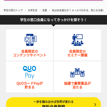
学生の窓口トップ
大学生活
恋愛
私は女友達なの？ メールでわかる、気になる彼の
学生の窓口会員になってきっかけを探そう！
会員限定の
会員限定の
コンテンツやイベント
セミナー開催
QUOカードPayが
抽選で豪華賞品が
貯まる
当たる
一歩を踏み出せば世界が変わる
無料会員登録