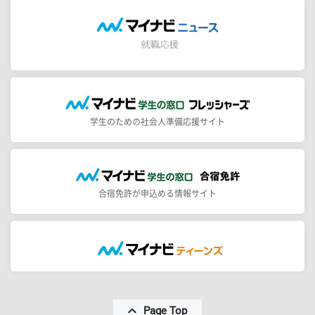
学生のための社会人準備応援サイト
合宿免許が申込める情報サイト
Page Top