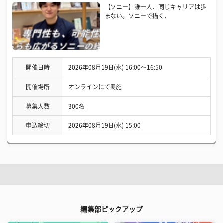
【ソニー】誰一人、同じキャリアは歩
まない。ソニーで描く、
開催日時
2026年08月19日(水) 16:00〜16:50
開催場所
オンラインにて実施
募集人数
300名
申込締切
2026年08月19日(水) 15:00
編集部ピックアップ