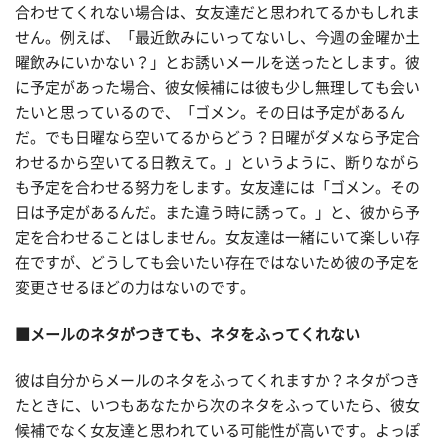
合わせてくれない場合は、女友達だと思われてるかもしれま
せん。例えば、「最近飲みにいってないし、今週の金曜か土
曜飲みにいかない？」とお誘いメールを送ったとします。彼
に予定があった場合、彼女候補には彼も少し無理しても会い
たいと思っているので、「ゴメン。その日は予定があるん
だ。でも日曜なら空いてるからどう？日曜がダメなら予定合
わせるから空いてる日教えて。」というように、断りながら
も予定を合わせる努力をします。女友達には「ゴメン。その
日は予定があるんだ。また違う時に誘って。」と、彼から予
定を合わせることはしません。女友達は一緒にいて楽しい存
在ですが、どうしても会いたい存在ではないため彼の予定を
変更させるほどの力はないのです。
■メールのネタがつきても、ネタをふってくれない
彼は自分からメールのネタをふってくれますか？ネタがつき
たときに、いつもあなたから次のネタをふっていたら、彼女
候補でなく女友達と思われている可能性が高いです。よっぽ