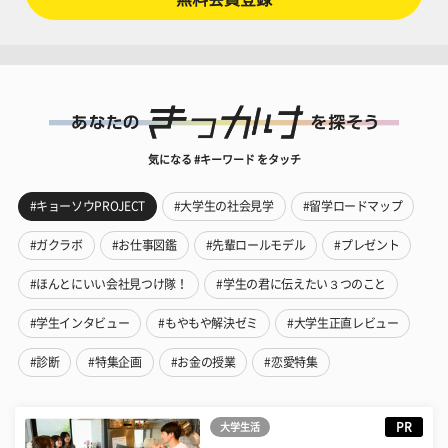
気になる #キーワード をタッチ
#キョーソウPROJECT
#大学生の社会見学
#留学ロードマップ
#ガクラボ
#お仕事図鑑
#先輩ロールモデル
#プレゼント
#ほんとにいい会社見つけ隊！
#学生の君に伝えたい３つのこと
#学生インタビュー
#もやもや解決ゼミ
#大学生正直レビュー
#診断
#特集企画
#お金の授業
#恋愛特集
PR
大学生活