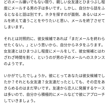
どのメール嫌いでもない限り、親しい女友達とひまつぶし程
度にメールする男の子は多いです。しかし、自分から話をふ
るとなると話は別です。ネタを探すのが面倒、あるいはメー
ルを終えて違うことをやりたいと思い、メールを終了させて
しまいます。
それとは対照的に、彼女候補であれば「まだメールを終わら
せたくない。」という思いから、自分からネタをふります。
女友達とはひまつぶし程度にメールをして、彼女候補とはわ
ざわざ時間を割く、というのが男の子のメールへのスタンス
のようです。
いかがでしたでしょうか。彼にとってあなたは彼女候補でし
たか？それとも女友達？女友達だったとしても、その恋をあ
きらめるのはまだ早いです。友達から恋人に発展するケース
は多いので、自分から積極的にメールなどで彼にアプローチ
していきましょう。