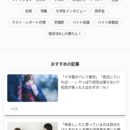
診断
特集
大学生インタビュー
奨学金
テスト・レポート対策
学園祭
バイト知識
バイト体験談
格安SIMしか勝たん！
おすすめの記事
「イタ電がバレて絶交」「告白してい
れば……」やっぱり初恋は実らない!?
初恋が実った人はわずか◯%！
#恋愛
「仲良し」だと思っているのは自分だ
け!? 友だちと友情の温度差を感じた瞬