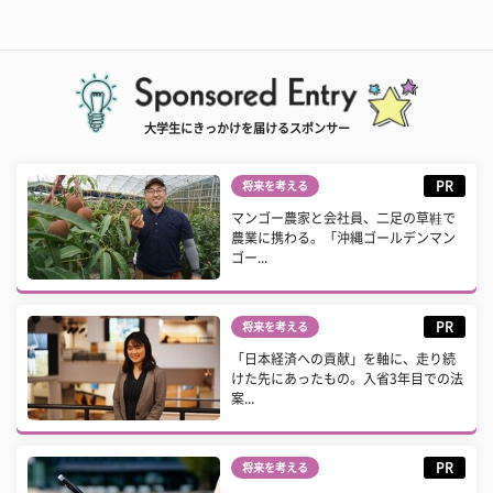
大学生にきっかけを届けるスポンサー
PR
将来を考える
マンゴー農家と会社員、二足の草鞋で
農業に携わる。「沖縄ゴールデンマン
ゴー...
PR
将来を考える
「日本経済への貢献」を軸に、走り続
けた先にあったもの。入省3年目での法
案...
PR
将来を考える