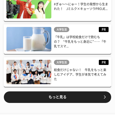
#ぎゅ〜〜にゅー！学生の発想から生ま
れた！ Jミルク×キョーソウPROJE...
PR
大学生活
「牛乳」は学校給食だけで飲むも
の？ “牛乳をもっと身近に”――「牛
乳でスマ...
PR
大学生活
給食だけじゃない！ 牛乳をもっと楽
しむアイデア、学生が本気で考えてみ
た
もっと見る