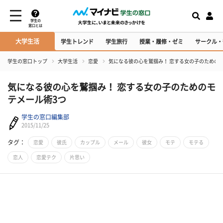
学生の
窓口とは
大学生活
学生トレンド
学生旅行
授業・履修・ゼミ
サークル・
学生の窓口トップ
大学生活
恋愛
気になる彼の心を鷲掴み！ 恋する女の子のための
気になる彼の心を鷲掴み！ 恋する女の子のためのモ
テメール術3つ
学生の窓口編集部
2015/11/25
タグ：
恋愛
彼氏
カップル
メール
彼女
モテ
モテる
恋人
恋愛テク
片思い