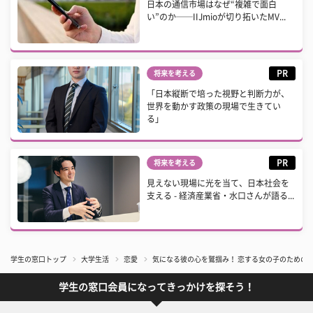
日本の通信市場はなぜ“複雑で面白
い”のか──IIJmioが切り拓いたMV...
PR
将来を考える
「日本縦断で培った視野と判断力が、
世界を動かす政策の現場で生きてい
る」
PR
将来を考える
見えない現場に光を当て、日本社会を
支える - 経済産業省・水口さんが語る...
学生の窓口トップ
大学生活
恋愛
気になる彼の心を鷲掴み！ 恋する女の子のための
学生の窓口会員になってきっかけを探そう！