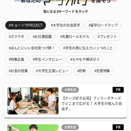
気になる #キーワード をタッチ
#キョーソウPROJECT
#大学生の社会見学
#留学ロードマップ
#ガクラボ
#お仕事図鑑
#先輩ロールモデル
#プレゼント
#ほんとにいい会社見つけ隊！
#学生の君に伝えたい３つのこと
#特集企画
#学生インタビュー
#もやもや解決ゼミ
#お金の授業
#大学生正直レビュー
#診断
#恋愛特集
PR
大学生活
【チーズ好き必見】ブッラータチーズ
でどこまで広がる？ 大学生が挑んだ自
由す...
PR
大学生活