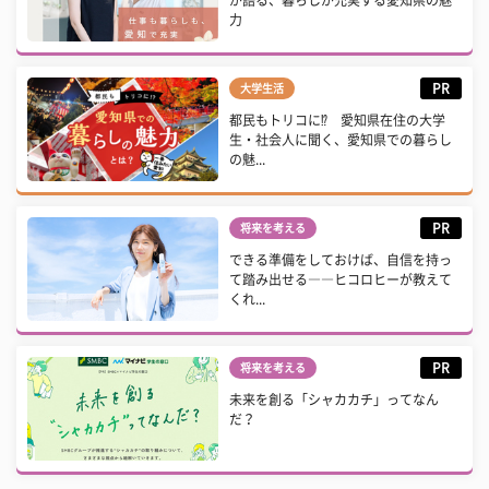
が語る、暮らしが充実する愛知県の魅
力
PR
大学生活
都民もトリコに⁉ 愛知県在住の大学
生・社会人に聞く、愛知県での暮らし
の魅...
PR
将来を考える
できる準備をしておけば、自信を持っ
て踏み出せる――ヒコロヒーが教えて
くれ...
PR
将来を考える
未来を創る「シャカカチ」ってなん
だ？