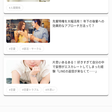
#人間関係
先輩特権を大幅活用！ 年下の後輩への
効果的なアプローチ方法って？
#恋愛
#部活・サークル
片思いあるある！ 好きすぎて自分の中
で妄想がエスカレートしてしまった経
験「LINEの返信が来なくて……」
#恋愛
#恋愛トラブル
#片思い