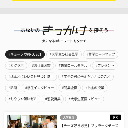
気になる #キーワード をタッチ
#キョーソウPROJECT
#大学生の社会見学
#留学ロードマップ
#ガクラボ
#お仕事図鑑
#先輩ロールモデル
#プレゼント
#ほんとにいい会社見つけ隊！
#学生の君に伝えたい３つのこと
#診断
#学生インタビュー
#特集企画
#お金の授業
#もやもや解決ゼミ
#恋愛特集
#大学生正直レビュー
PR
大学生活
【チーズ好き必見】ブッラータチーズ