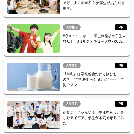
でどこまで広がる？ 大学生が挑んだ自
由す...
PR
大学生活
#ぎゅ〜〜にゅー！学生の発想から生ま
れた！ Jミルク×キョーソウPROJE...
PR
大学生活
「牛乳」は学校給食だけで飲むも
の？ “牛乳をもっと身近に”――「牛
乳でスマ...
PR
大学生活
給食だけじゃない！ 牛乳をもっと楽
しむアイデア、学生が本気で考えてみ
た