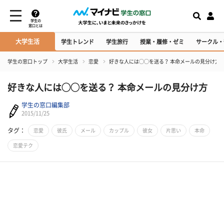
学生の
窓口とは
大学生活
学生トレンド
学生旅行
授業・履修・ゼミ
サークル・
学生の窓口トップ
大学生活
恋愛
好きな人には◯◯を送る？ 本命メールの見分け方
好きな人には◯◯を送る？ 本命メールの見分け方
学生の窓口編集部
2015/11/25
タグ：
恋愛
彼氏
メール
カップル
彼女
片思い
本命
恋愛テク