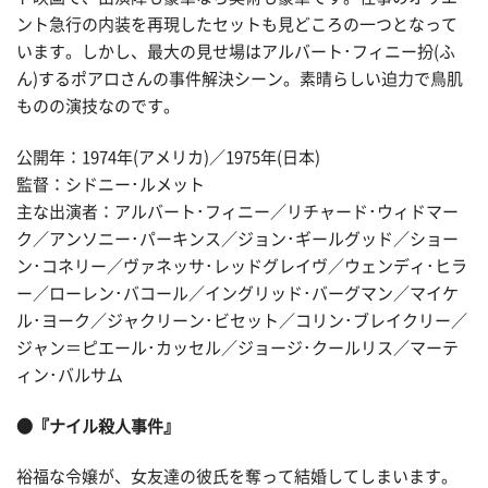
ント急行の内装を再現したセットも見どころの一つとなって
います。しかし、最大の見せ場はアルバート･フィニー扮(ふ
ん)するポアロさんの事件解決シーン。素晴らしい迫力で鳥肌
ものの演技なのです。
公開年：1974年(アメリカ)／1975年(日本)
監督：シドニー･ルメット
主な出演者：アルバート･フィニー／リチャード･ウィドマー
ク／アンソニー･パーキンス／ジョン･ギールグッド／ショー
ン･コネリー／ヴァネッサ･レッドグレイヴ／ウェンディ･ヒラ
ー／ローレン･バコール／イングリッド･バーグマン／マイケ
ル･ヨーク／ジャクリーン･ビセット／コリン･ブレイクリー／
ジャン＝ピエール･カッセル／ジョージ･クールリス／マーテ
ィン･バルサム
●『ナイル殺人事件』
裕福な令嬢が、女友達の彼氏を奪って結婚してしまいます。