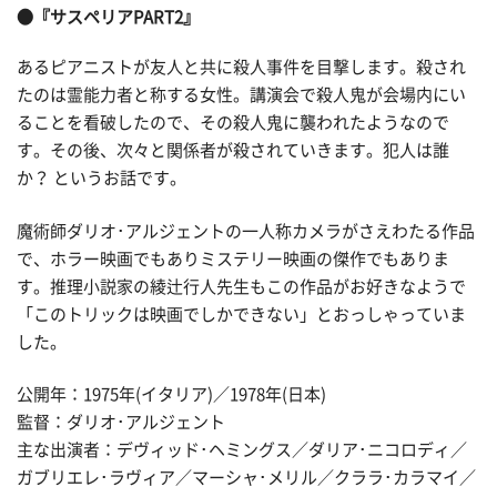
●『サスペリアPART2』
あるピアニストが友人と共に殺人事件を目撃します。殺され
たのは霊能力者と称する女性。講演会で殺人鬼が会場内にい
ることを看破したので、その殺人鬼に襲われたようなので
す。その後、次々と関係者が殺されていきます。犯人は誰
か？ というお話です。
魔術師ダリオ･アルジェントの一人称カメラがさえわたる作品
で、ホラー映画でもありミステリー映画の傑作でもありま
す。推理小説家の綾辻行人先生もこの作品がお好きなようで
「このトリックは映画でしかできない」とおっしゃっていま
した。
公開年：1975年(イタリア)／1978年(日本)
監督：ダリオ･アルジェント
主な出演者：デヴィッド･ヘミングス／ダリア･ニコロディ／
ガブリエレ･ラヴィア／マーシャ･メリル／クララ･カラマイ／