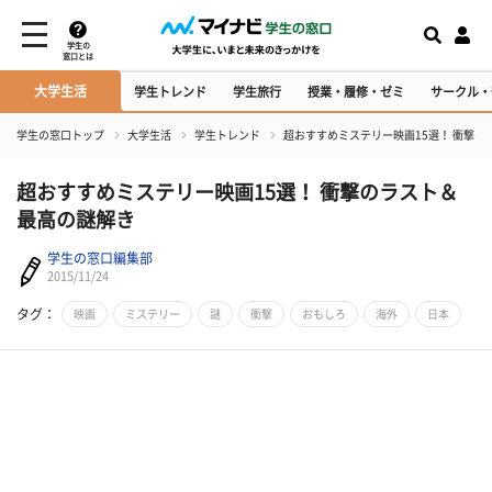
学生の
窓口とは
大学生活
学生トレンド
学生旅行
授業・履修・ゼミ
サークル・
学生の窓口トップ
大学生活
学生トレンド
超おすすめミステリー映画15選！ 衝撃の
超おすすめミステリー映画15選！ 衝撃のラスト＆
最高の謎解き
学生の窓口編集部
2015/11/24
タグ：
映画
ミステリー
謎
衝撃
おもしろ
海外
日本