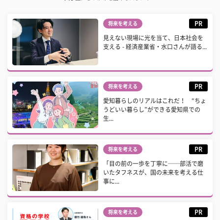
PR
将来を考える
見えない現場に光を当て、日本社会を
支える - 経済産業省・水口さんが語る...
PR
将来を考える
愛知暮らしのリアルはこれだ！ “ちょ
うどいい暮らし”ができる愛知県での
生...
PR
将来を考える
「目の前の一歩を丁寧に──部活で磨
いたタフネスが、国の未来を考える仕
事に...
PR
将来を考える