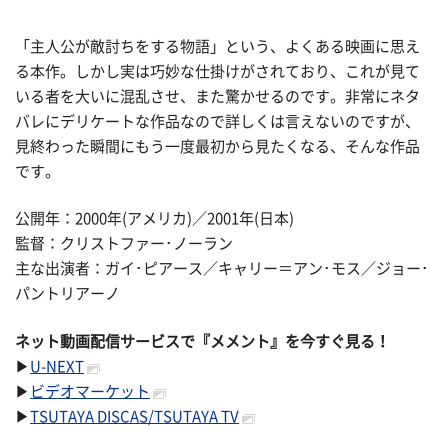
「主人公が敵討ちをする物語」という、よくある映画に思え
る本作。しかし実は巧妙な仕掛けがされており、これが見て
いる者を大いに混乱させ、また驚かせるのです。非常にネタ
バレにデリケートな作品なので詳しくは言えないのですが、
見終わった瞬間にもう一度最初から見たくなる、そんな作品
です。
公開年：2000年(アメリカ)／2001年(日本)
監督：クリストファー･ノーラン
主な出演者：ガイ･ピアース／キャリー＝アン･モス／ジョー･
パントリアーノ
ネット動画配信サービスで『メメント』を今すぐ見る！
▶
U-NEXT
▶
ビデオマーケット
▶
TSUTAYA DISCAS/TSUTAYA TV