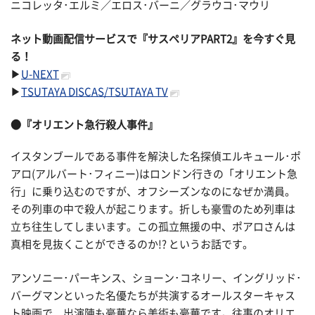
ニコレッタ･エルミ／エロス･バーニ／グラウコ･マウリ
ネット動画配信サービスで『サスペリアPART2』を今すぐ見
る！
▶
U-NEXT
▶
TSUTAYA DISCAS/TSUTAYA TV
●『オリエント急行殺人事件』
イスタンブールである事件を解決した名探偵エルキュール･ポ
アロ(アルバート･フィニー)はロンドン行きの「オリエント急
行」に乗り込むのですが、オフシーズンなのになぜか満員。
その列車の中で殺人が起こります。折しも豪雪のため列車は
立ち往生してしまいます。この孤立無援の中、ポアロさんは
真相を見抜くことができるのか!? というお話です。
アンソニー･パーキンス、ショーン･コネリー、イングリッド･
バーグマンといった名優たちが共演するオールスターキャス
ト映画で、出演陣も豪華なら美術も豪華です。往事のオリエ