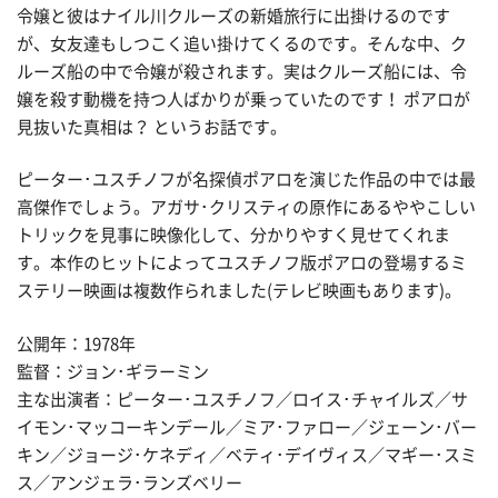
令嬢と彼はナイル川クルーズの新婚旅行に出掛けるのです
が、女友達もしつこく追い掛けてくるのです。そんな中、ク
ルーズ船の中で令嬢が殺されます。実はクルーズ船には、令
嬢を殺す動機を持つ人ばかりが乗っていたのです！ ポアロが
見抜いた真相は？ というお話です。
ピーター･ユスチノフが名探偵ポアロを演じた作品の中では最
高傑作でしょう。アガサ･クリスティの原作にあるややこしい
トリックを見事に映像化して、分かりやすく見せてくれま
す。本作のヒットによってユスチノフ版ポアロの登場するミ
ステリー映画は複数作られました(テレビ映画もあります)。
公開年：1978年
監督：ジョン･ギラーミン
主な出演者：ピーター･ユスチノフ／ロイス･チャイルズ／サ
イモン･マッコーキンデール／ミア･ファロー／ジェーン･バー
キン／ジョージ･ケネディ／ベティ･デイヴィス／マギー･スミ
ス／アンジェラ･ランズベリー