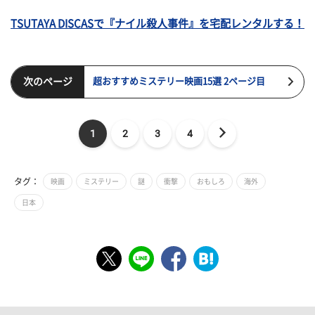
TSUTAYA DISCASで『ナイル殺人事件』を宅配レンタルする！
次のページ
超おすすめミステリー映画15選 2ページ目
1
2
3
4
タグ：
映画
ミステリー
謎
衝撃
おもしろ
海外
日本