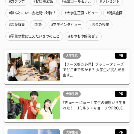
#ガクラボ
#お仕事図鑑
#先輩ロールモデル
#プレゼント
#ほんとにいい会社見つけ隊！
#大学生正直レビュー
#特集企画
#恋愛特集
#診断
#学生インタビュー
#お金の授業
#学生の君に伝えたい３つのこと
#もやもや解決ゼミ
PR
大学生活
【チーズ好き必見】ブッラータチーズ
でどこまで広がる？ 大学生が挑んだ自
由す...
PR
大学生活
#ぎゅ〜〜にゅー！学生の発想から生ま
れた！ Jミルク×キョーソウPROJE...
PR
大学生活