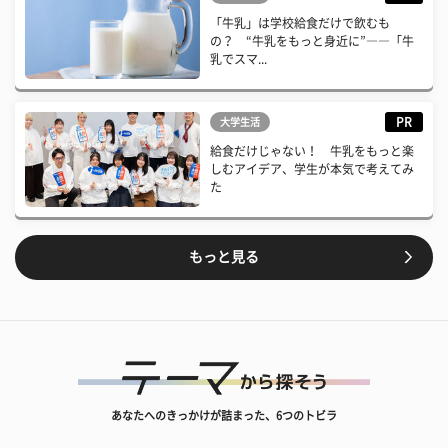
「牛乳」は学校給食だけで飲むも
の？ “牛乳をもっと身近に”――「牛
乳でスマ...
PR
大学生活
給食だけじゃない！ 牛乳をもっと楽
しむアイデア、学生が本気で考えてみ
た
もっと見る
あなたへのきっかけが詰まった、6つのトビラ