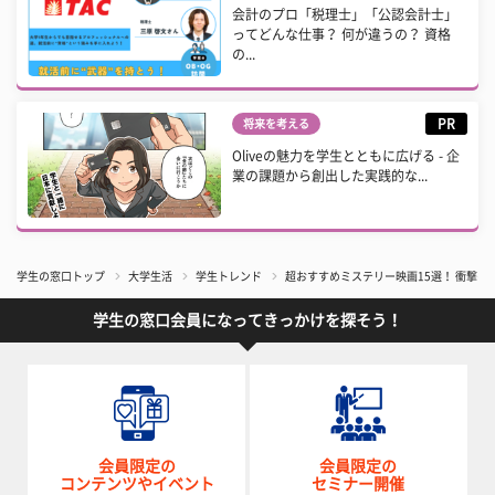
会計のプロ「税理士」「公認会計士」
ってどんな仕事？ 何が違うの？ 資格
の...
PR
将来を考える
Oliveの魅力を学生とともに広げる - 企
業の課題から創出した実践的な...
学生の窓口トップ
大学生活
学生トレンド
超おすすめミステリー映画15選！ 衝撃の
学生の窓口会員になってきっかけを探そう！
会員限定の
会員限定の
コンテンツやイベント
セミナー開催