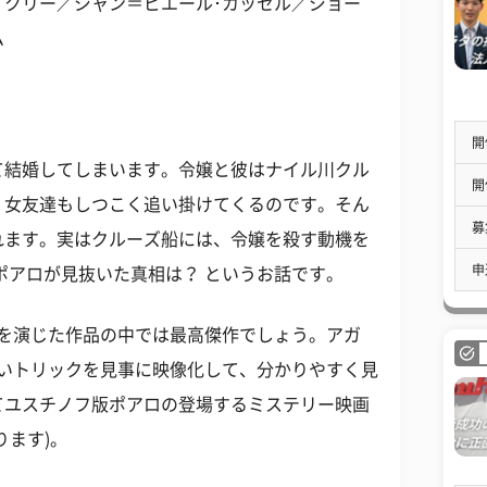
イクリー／ジャン＝ピエール･カッセル／ジョー
ム
開
て結婚してしまいます。令嬢と彼はナイル川クル
開
、女友達もしつこく追い掛けてくるのです。そん
募
れます。実はクルーズ船には、令嬢を殺す動機を
申
ポアロが見抜いた真相は？ というお話です。
ロを演じた作品の中では最高傑作でしょう。アガ
しいトリックを見事に映像化して、分かりやすく見
てユスチノフ版ポアロの登場するミステリー映画
ります)。