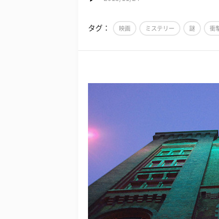
タグ：
映画
ミステリー
謎
衝