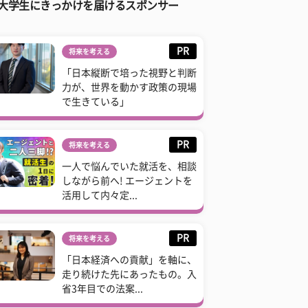
大学生にきっかけを届けるスポンサー
PR
将来を考える
「日本縦断で培った視野と判断
力が、世界を動かす政策の現場
で生きている」
PR
将来を考える
一人で悩んでいた就活を、相談
しながら前へ! エージェントを
活用して内々定...
PR
将来を考える
「日本経済への貢献」を軸に、
走り続けた先にあったもの。入
省3年目での法案...