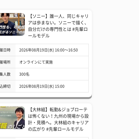
【ソニー】誰一人、同じキャリ
アは歩まない。ソニーで描く、
自分だけの専門性とは #先輩ロ
ールモデル
催日時
2026年08月19日(水) 16:00〜16:50
催場所
オンラインにて実施
集人数
300名
込締切
2026年08月19日(水) 15:00
【大林組】転勤&ジョブローテ
は怖くない！九州の現場から設
計・見積へ。大林組のキャリア
の広がり #先輩ロールモデル