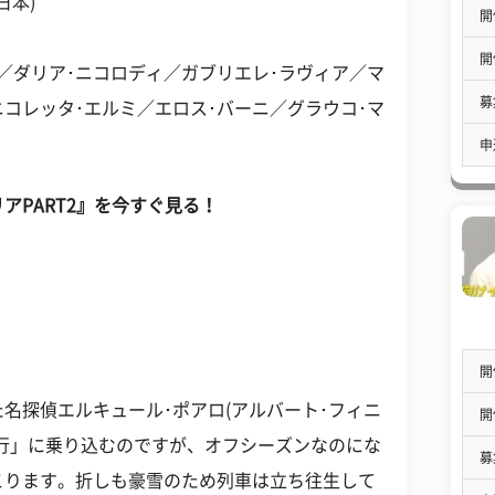
日本)
開
開
／ダリア･ニコロディ／ガブリエレ･ラヴィア／マ
募
ニコレッタ･エルミ／エロス･バーニ／グラウコ･マ
申
アPART2』を今すぐ見る！
開
名探偵エルキュール･ポアロ(アルバート･フィニ
開
行」に乗り込むのですが、オフシーズンなのにな
募
こります。折しも豪雪のため列車は立ち往生して