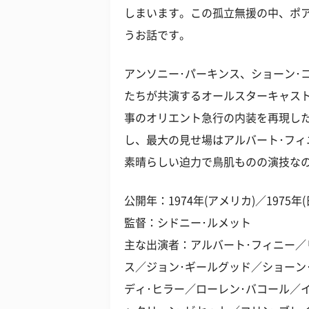
しまいます。この孤立無援の中、ポア
うお話です。
アンソニー･パーキンス、ショーン･
たちが共演するオールスターキャス
事のオリエント急行の内装を再現し
し、最大の見せ場はアルバート･フィ
素晴らしい迫力で鳥肌ものの演技な
公開年：1974年(アメリカ)／1975年(
監督：シドニー･ルメット
主な出演者：アルバート･フィニー／
ス／ジョン･ギールグッド／ショーン
ディ･ヒラー／ローレン･バコール／