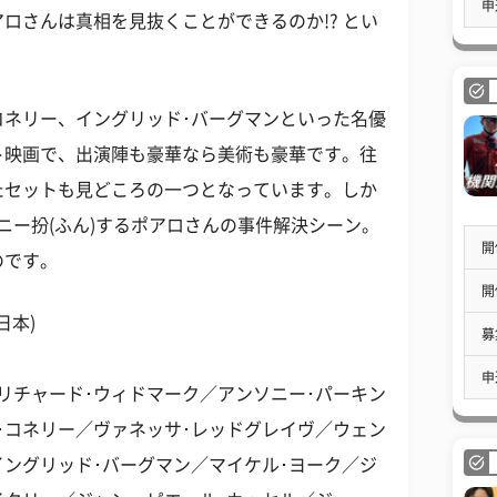
申
ロさんは真相を見抜くことができるのか!? とい
コネリー、イングリッド･バーグマンといった名優
ト映画で、出演陣も豪華なら美術も豪華です。往
たセットも見どころの一つとなっています。しか
ニー扮(ふん)するポアロさんの事件解決シーン。
開
のです。
開
日本)
募
申
リチャード･ウィドマーク／アンソニー･パーキン
･コネリー／ヴァネッサ･レッドグレイヴ／ウェン
イングリッド･バーグマン／マイケル･ヨーク／ジ