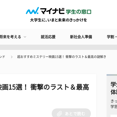
将来を考える
就活応援
新社会人準備
学割
ンド
超おすすめミステリー映画15選！ 衝撃のラスト＆最高の謎解き
学
画15選！ 衝撃のラスト＆最高
体
き
学
あとで読む