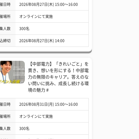
催日時
2026年08月27日(木) 15:00〜16:00
催場所
オンラインにて実施
集人数
300名
込締切
2026年08月27日(木) 14:00
【中部電力】「きれいごと」を
貫き、想いを形にする！中部電
力の無限のキャリア。答えのな
い問いに挑み、成長し続ける環
境の魅力 #
催日時
2026年08月31日(月) 15:00〜16:00
催場所
オンラインにて実施
集人数
300名