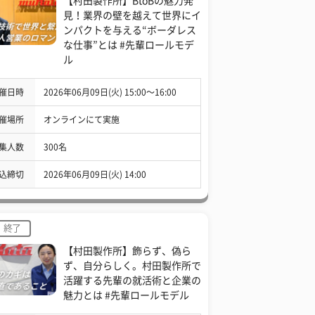
【村田製作所】BtoBの魅力発
見！業界の壁を越えて世界にイ
ンパクトを与える“ボーダレス
な仕事”とは #先輩ロールモデ
ル
催日時
2026年06月09日(火) 15:00〜16:00
催場所
オンラインにて実施
集人数
300名
込締切
2026年06月09日(火) 14:00
終了
【村田製作所】飾らず、偽ら
ず、自分らしく。村田製作所で
活躍する先輩の就活術と企業の
魅力とは #先輩ロールモデル