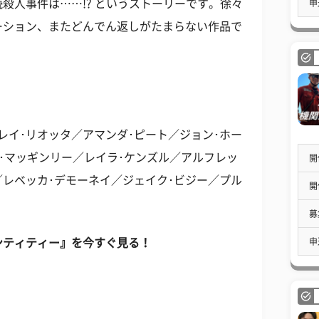
殺人事件は……!? というストーリーです。徐々
申
ーション、またどんでん返しがたまらない作品で
レイ･リオッタ／アマンダ･ピート／ジョン･ホー
C･マッギンリー／レイラ･ケンズル／アルフレッ
開
／レベッカ･デモーネイ／ジェイク･ビジー／プル
開
募
申
ンティティー』を今すぐ見る！