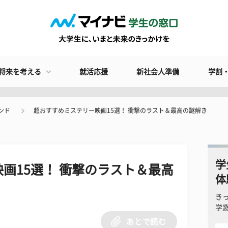
将来を考える
就活応援
新社会人準備
学割
ンド
超おすすめミステリー映画15選！ 衝撃のラスト＆最高の謎解き
学
画15選！ 衝撃のラスト＆最高
体
き
学
あとで読む