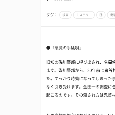
タグ：
映画
ミステリー
謎
衝
●『悪魔の手毬唄』
旧知の磯川警部に呼び出され、名探偵
ます。磯川警部から、20年前に鬼首
た。すっかり時効になってしまった
なく引き受けます。金田一の調査に
起こるのです。その殺され方は鬼首