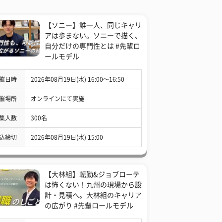
【ソニー】誰一人、同じキャリ
アは歩まない。ソニーで描く、
自分だけの専門性とは #先輩ロ
ールモデル
催日時
2026年08月19日(水) 16:00〜16:50
催場所
オンラインにて実施
集人数
300名
込締切
2026年08月19日(水) 15:00
【大林組】転勤&ジョブローテ
は怖くない！九州の現場から設
計・見積へ。大林組のキャリア
の広がり #先輩ロールモデル