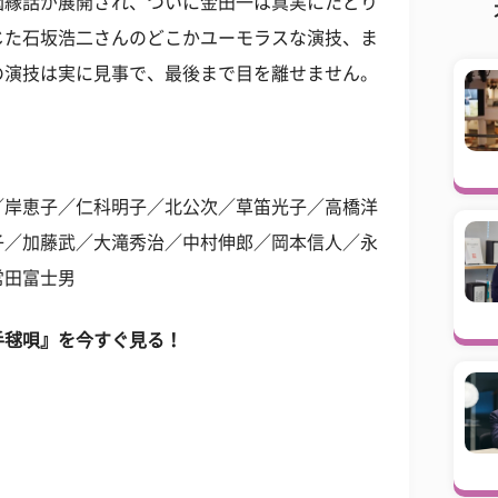
因縁話が展開され、ついに金田一は真実にたどり
じた石坂浩二さんのどこかユーモラスな演技、ま
の演技は実に見事で、最後まで目を離せません。
／岸恵子／仁科明子／北公次／草笛光子／高橋洋
子／加藤武／大滝秀治／中村伸郎／岡本信人／永
常田富士男
手毬唄』を今すぐ見る！