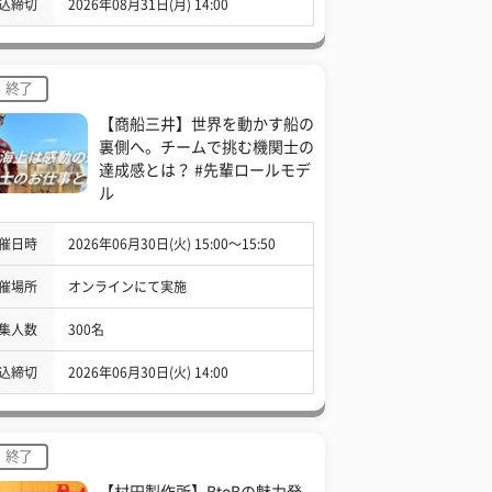
込締切
2026年08月31日(月) 14:00
終了
【商船三井】世界を動かす船の
裏側へ。チームで挑む機関士の
達成感とは？ #先輩ロールモデ
ル
催日時
2026年06月30日(火) 15:00〜15:50
催場所
オンラインにて実施
集人数
300名
込締切
2026年06月30日(火) 14:00
終了
【村田製作所】BtoBの魅力発