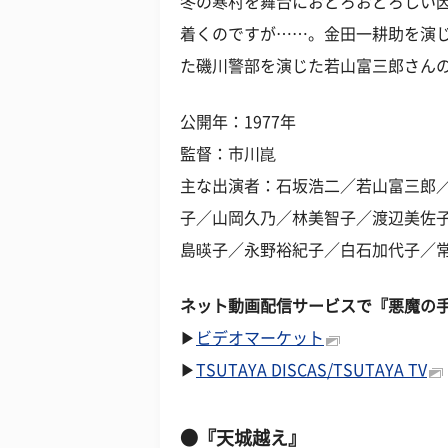
冬の寒村を舞台におどろおどろしい
着くのですが……。金田一耕助を演
た磯川警部を演じた若山富三郎さん
公開年：1977年
監督：市川崑
主な出演者：石坂浩二／若山富三郎
子／山岡久乃／林美智子／渡辺美佐
島暎子／永野裕紀子／白石加代子／
ネット動画配信サービスで『悪魔の
▶
ビデオマーケット
▶
TSUTAYA DISCAS/TSUTAYA TV
●『天城越え』