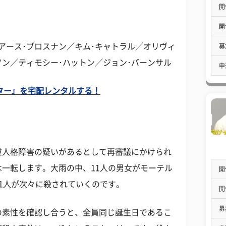
開
開
アース･ブロスナン／キム･キャトラル／オリヴィ
募
ソン／ティモシー･ハットン／ジョン･バーンサル
申
ライター』を宅配レンタルする！
重人格障害の疑いがあるとして再審議にかけられ
一転します。大雨の中、11人の男女がモーテル
開
1人が次々に殺されていくのです。
開
募
の素性を確認し合うと、全員同じ誕生日であるこ