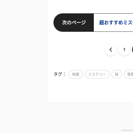
次のページ
超おすすめミス
1
タグ：
映画
ミステリー
謎
衝