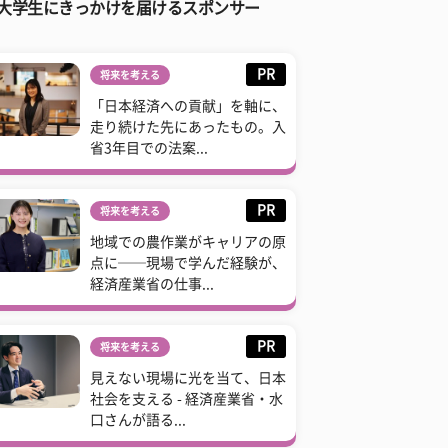
大学生にきっかけを届けるスポンサー
PR
将来を考える
「日本経済への貢献」を軸に、
走り続けた先にあったもの。入
省3年目での法案...
PR
将来を考える
地域での農作業がキャリアの原
点に──現場で学んだ経験が、
経済産業省の仕事...
PR
将来を考える
見えない現場に光を当て、日本
社会を支える - 経済産業省・水
口さんが語る...