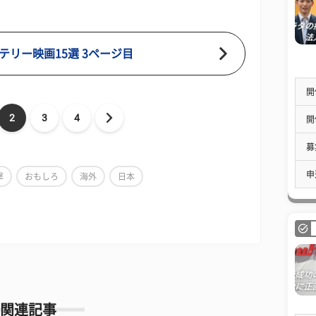
テリー映画15選 3ページ目
開
2
3
4
開
募
申
撃
おもしろ
海外
日本
関連記事