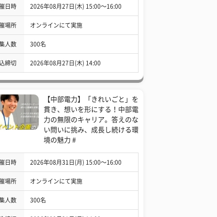
催日時
2026年08月27日(木) 15:00〜16:00
催場所
オンラインにて実施
集人数
300名
込締切
2026年08月27日(木) 14:00
【中部電力】「きれいごと」を
貫き、想いを形にする！中部電
力の無限のキャリア。答えのな
い問いに挑み、成長し続ける環
境の魅力 #
催日時
2026年08月31日(月) 15:00〜16:00
催場所
オンラインにて実施
集人数
300名