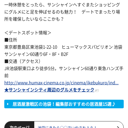
一時休憩をとったら、サンシャインへすぐまたショッピング
にグルメにと足を伸ばせるのも魅力！ デートでまったり場
所を確保したいならここかも？
＜デートスポット情報＞
■住所
東京都豊島区東池袋1-22-10 ヒューマックスパビリオン 池袋
サンシャイン60通り6F・8F・B2F
■交通（アクセス）
JR池袋駅東口より徒歩5分。サンシャイン60通り東急ハンズ手
前
http://www.humax-cinema.co.jp/cinema/ikebukuro/ind...
★サンシャインシティ周辺のグルメをチェック
居酒屋激戦区の池袋！編集部おすすめの居酒屋15選♪
次のページ
池袋にきたら○○でいやされよう！