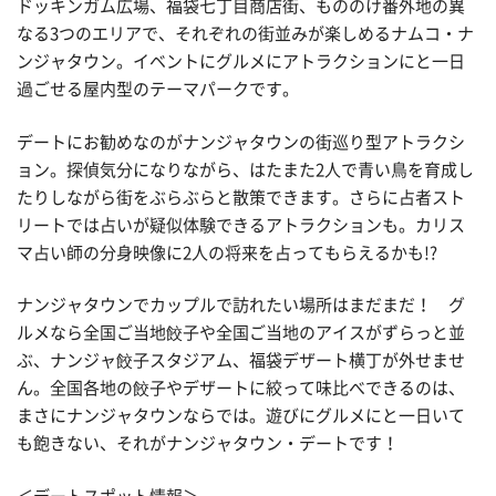
ドッキンガム広場、福袋七丁目商店街、もののけ番外地の異
なる3つのエリアで、それぞれの街並みが楽しめるナムコ・ナ
ンジャタウン。イベントにグルメにアトラクションにと一日
過ごせる屋内型のテーマパークです。
デートにお勧めなのがナンジャタウンの街巡り型アトラクシ
ョン。探偵気分になりながら、はたまた2人で青い鳥を育成し
たりしながら街をぶらぶらと散策できます。さらに占者スト
リートでは占いが疑似体験できるアトラクションも。カリス
マ占い師の分身映像に2人の将来を占ってもらえるかも!?
ナンジャタウンでカップルで訪れたい場所はまだまだ！ グ
ルメなら全国ご当地餃子や全国ご当地のアイスがずらっと並
ぶ、ナンジャ餃子スタジアム、福袋デザート横丁が外せませ
ん。全国各地の餃子やデザートに絞って味比べできるのは、
まさにナンジャタウンならでは。遊びにグルメにと一日いて
も飽きない、それがナンジャタウン・デートです！