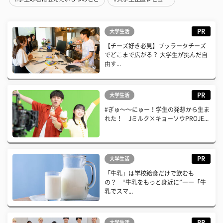
PR
大学生活
【チーズ好き必見】ブッラータチーズ
でどこまで広がる？ 大学生が挑んだ自
由す...
PR
大学生活
#ぎゅ〜〜にゅー！学生の発想から生ま
れた！ Jミルク×キョーソウPROJE...
PR
大学生活
「牛乳」は学校給食だけで飲むも
の？ “牛乳をもっと身近に”――「牛
乳でスマ...
PR
大学生活