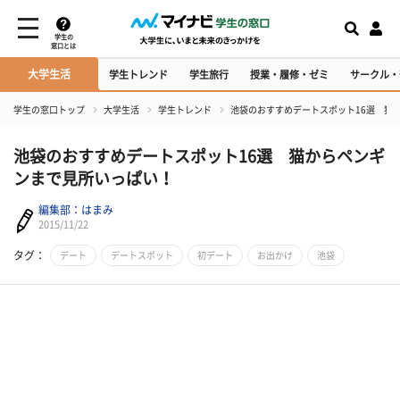
学生の
窓口とは
大学生活
学生トレンド
学生旅行
授業・履修・ゼミ
サークル・
学生の窓口トップ
大学生活
学生トレンド
池袋のおすすめデートスポット16選 猫
池袋のおすすめデートスポット16選 猫からペンギ
ンまで見所いっぱい！
編集部：はまみ
2015/11/22
タグ：
デート
デートスポット
初デート
お出かけ
池袋