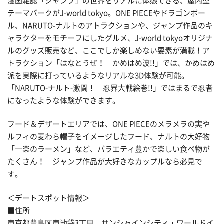
漫画雑誌「ジャンプ」の世界をリアルに体感できる、屋内型
テーマパークがJ-world tokyo。ONE PIECEやドラゴンボー
ル、NARUTO-ナルトのアトラクションや、ジャンプ作品のキ
ャラクターをモチーフにしたグルメ、J-world tokyoオリジナ
ルのグッズ販売など、ここでしか楽しめない要素が満載！ア
トラクション「はなとうぜ！ かめはめ波!!」では、かめはめ
派を実際に打っているようなリアルな3D体験が可能。
「NARUTO-ナルト-激闘！ 忍界大戦絵巻!!」ではまるで忍者
になったような体験ができます。
フード＆デザートエリアでは、ONE PIECEのメラメラの実や
ルフィの麦わら帽子をイメージしたフード、ナルトの大好物
「一楽のラーメン」など、バラエティ豊かで楽しい食べ物が
たくさん！ ジャンプ作品が大好きなカップルなら必見で
す。
＜デートスポット情報＞
■住所
東京都豊島区東池袋3丁目 サンシャインシティ・ワールドイ