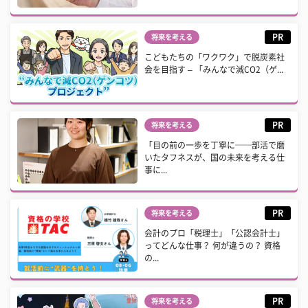
PR
将来を考える
こどもたちの「ワクワク」で脱炭素社
会を目指す – 「みんなで減CO2（ゲ...
PR
将来を考える
「目の前の一歩を丁寧に──部活で磨
いたタフネスが、国の未来を考える仕
事に...
PR
将来を考える
会計のプロ「税理士」「公認会計士」
ってどんな仕事？ 何が違うの？ 資格
の...
PR
将来を考える