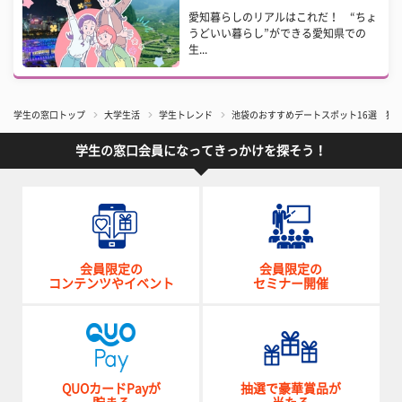
愛知暮らしのリアルはこれだ！ “ちょ
うどいい暮らし”ができる愛知県での
生...
学生の窓口トップ
大学生活
学生トレンド
池袋のおすすめデートスポット16選 猫
学生の窓口会員になってきっかけを探そう！
会員限定の
会員限定の
コンテンツやイベント
セミナー開催
QUOカードPayが
抽選で豪華賞品が