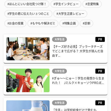
#ほんとにいい会社見つけ隊！
#学生インタビュー
#恋愛特集
#学生の君に伝えたい３つのこと
#大学生正直レビュー
#お金の授業
#もやもや解決ゼミ
#特集企画
#診断
PR
大学生活
【チーズ好き必見】ブッラータチーズ
でどこまで広がる？ 大学生が挑んだ自
由す...
PR
大学生活
#ぎゅ〜〜にゅー！学生の発想から生ま
れた！ Jミルク×キョーソウPROJE...
PR
大学生活
「牛乳」は学校給食だけで飲むも