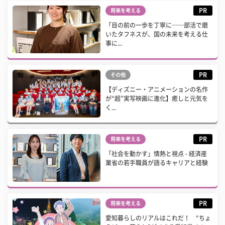
PR
将来を考える
「目の前の一歩を丁寧に──部活で磨
いたタフネスが、国の未来を考える仕
事に...
PR
その他
【ディズニー・アニメーションの名作
が“超”実写映画に進化】癒しと元気を
く...
PR
将来を考える
「社会を動かす」情熱と視点 - 経済産
業省の若手職員が語るキャリアと経験
PR
将来を考える
愛知暮らしのリアルはこれだ！ “ちょ