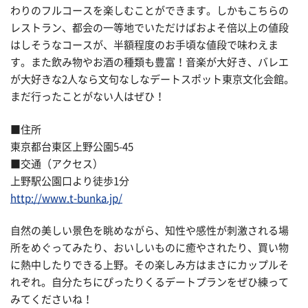
わりのフルコースを楽しむことができます。しかもこちらの
レストラン、都会の一等地でいただけばおよそ倍以上の値段
はしそうなコースが、半額程度のお手頃な値段で味わえま
す。また飲み物やお酒の種類も豊富！音楽が大好き、バレエ
が大好きな2人なら文句なしなデートスポット東京文化会館。
まだ行ったことがない人はぜひ！
■住所
東京都台東区上野公園5-45
■交通（アクセス）
上野駅公園口より徒歩1分
http://www.t-bunka.jp/
自然の美しい景色を眺めながら、知性や感性が刺激される場
所をめぐってみたり、おいしいものに癒やされたり、買い物
に熱中したりできる上野。その楽しみ方はまさにカップルそ
れぞれ。自分たちにぴったりくるデートプランをぜひ練って
みてくださいね！