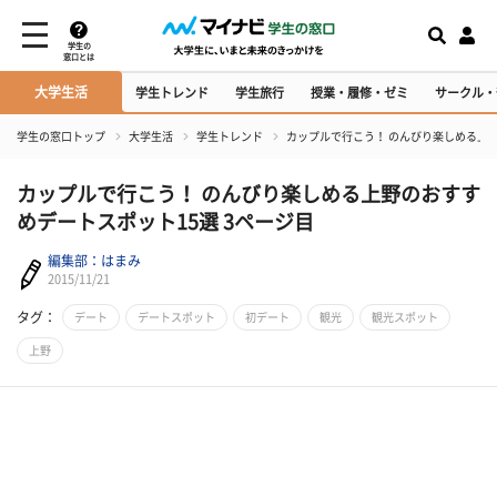
学生の
窓口とは
大学生活
学生トレンド
学生旅行
授業・履修・ゼミ
サークル・
学生の窓口トップ
大学生活
学生トレンド
カップルで行こう！ のんびり楽しめる上
カップルで行こう！ のんびり楽しめる上野のおすす
めデートスポット15選 3ページ目
編集部：はまみ
2015/11/21
タグ：
デート
デートスポット
初デート
観光
観光スポット
上野