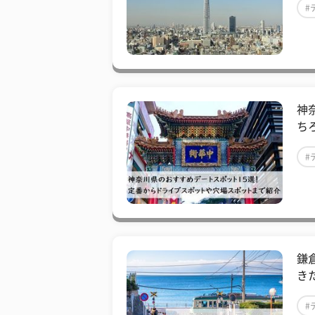
#
神
ち
#
鎌
き
#