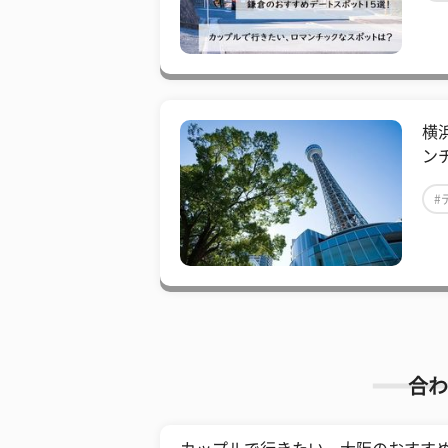
横
ン
#
合わ