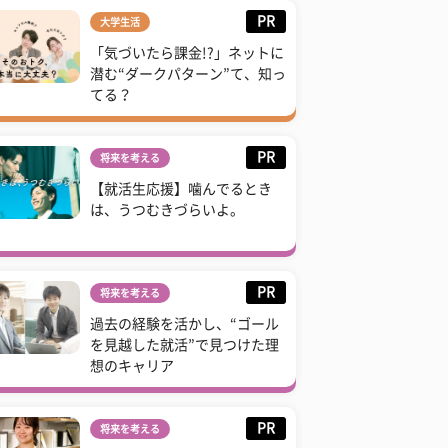
PR
大学生活
「気づいたら課金!?」ネットに
潜む“ダークパターン”て、知っ
てる？
PR
将来を考える
【就活生応援】噛んでるとき
は、うつむきづらいよ。
PR
将来を考える
過去の経験を活かし、“ゴール
を見越した就活”で見つけた理
想のキャリア
PR
将来を考える