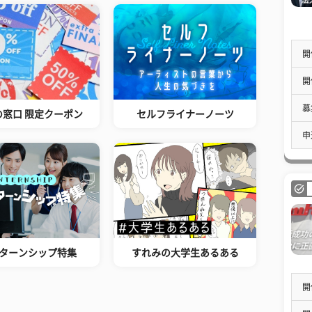
開
開
募
の窓口 限定クーポン
セルフライナーノーツ
申
ターンシップ特集
すれみの大学生あるある
開