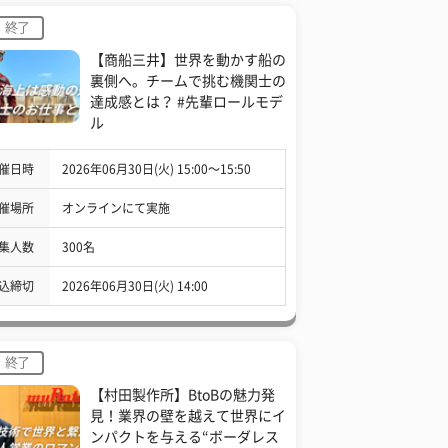
終了
【商船三井】世界を動かす船の
裏側へ。チームで挑む機関士の
達成感とは？ #先輩ロールモデ
ル
催日時
2026年06月30日(火) 15:00〜15:50
催場所
オンラインにて実施
集人数
300名
込締切
2026年06月30日(火) 14:00
終了
【村田製作所】BtoBの魅力発
見！業界の壁を越えて世界にイ
ンパクトを与える“ボーダレス