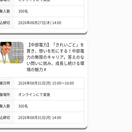
集人数
300名
込締切
2026年08月27日(木) 14:00
【中部電力】「きれいごと」を
貫き、想いを形にする！中部電
力の無限のキャリア。答えのな
い問いに挑み、成長し続ける環
境の魅力 #
催日時
2026年08月31日(月) 15:00〜16:00
催場所
オンラインにて実施
集人数
300名
込締切
2026年08月31日(月) 14:00