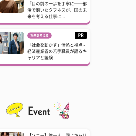
「目の前の一歩を丁寧に──部
活で磨いたタフネスが、国の未
来を考える仕事に...
PR
将来を考える
「社会を動かす」情熱と視点 -
経済産業省の若手職員が語るキ
ャリアと経験
【ソニー】誰一人、同じキャリ