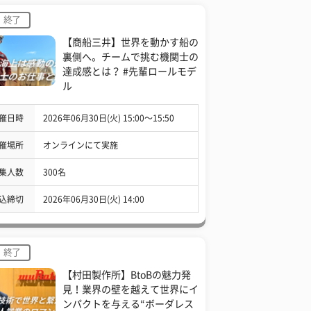
終了
【商船三井】世界を動かす船の
裏側へ。チームで挑む機関士の
達成感とは？ #先輩ロールモデ
ル
催日時
2026年06月30日(火) 15:00〜15:50
催場所
オンラインにて実施
集人数
300名
込締切
2026年06月30日(火) 14:00
終了
【村田製作所】BtoBの魅力発
見！業界の壁を越えて世界にイ
ンパクトを与える“ボーダレス