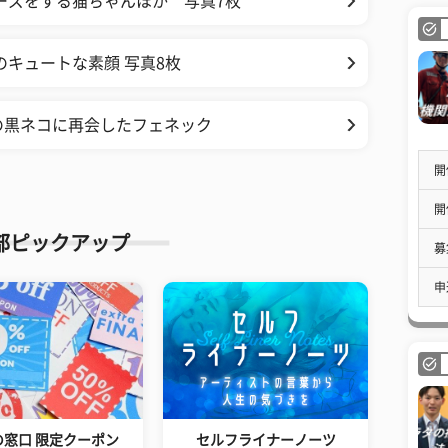
ーズをする猫ちゃんほか 写真7枚
のキュートな素顔 写真8枚
の黒ネコに再会したフェネック
開
開
部ピックアップ
募
申
の窓口 限定クーポン
セルフライナーノーツ