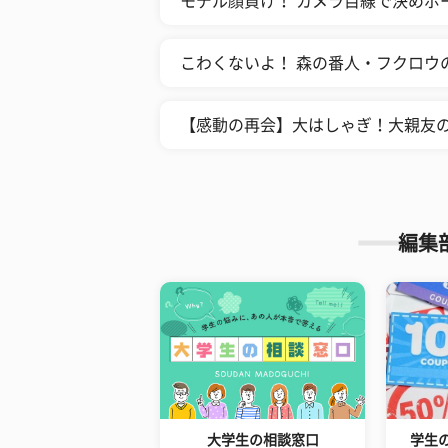
モデル顔負け！ カメラ目線で決めポ
こわくないよ！ 森の番人・フクロウ
【感動の再会】大はしゃぎ！大親友
編集
大学生の相談窓口
学生