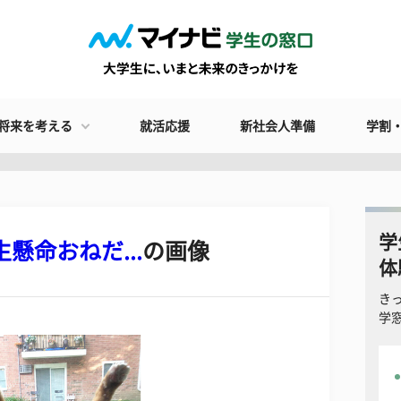
将来を考える
就活応援
新社会人準備
学割
学
懸命おねだ...
の画像
体
き
学