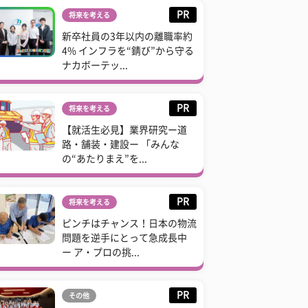
PR
将来を考える
新卒社員の3年以内の離職率約
4% インフラを“錆び”から守る
ナカボーテッ...
PR
将来を考える
【就活生必見】業界研究ー道
路・舗装・建設ー 「みんな
の“あたりまえ”を...
PR
将来を考える
ピンチはチャンス！日本の物流
問題を逆手にとって急成長中
ー ア・プロの挑...
PR
その他