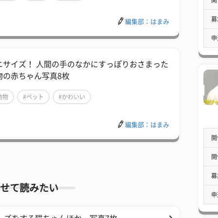
募
編集部：はまみ
申
ニサイズ！ 人間の手のなかにすっぽりおさまった
物の赤ちゃん写真8枚
動物
#ペット
#かわいい
編集部：はまみ
開
開
募
せて読みたい
申