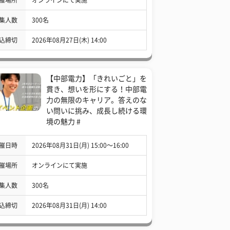
集人数
300名
込締切
2026年08月27日(木) 14:00
【中部電力】「きれいごと」を
貫き、想いを形にする！中部電
力の無限のキャリア。答えのな
い問いに挑み、成長し続ける環
境の魅力 #
催日時
2026年08月31日(月) 15:00〜16:00
催場所
オンラインにて実施
集人数
300名
込締切
2026年08月31日(月) 14:00