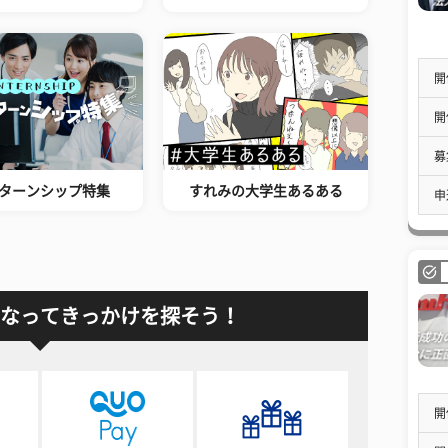
開
開
募
ターンシップ特集
すれみの大学生あるある
申
なってきっかけを探そう！
開