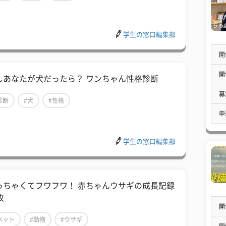
学生の窓口編集部
開
開
しあなたが犬だったら？ ワンちゃん性格診断
募
診断
#犬
#性格
申
学生の窓口編集部
っちゃくてフワフワ！ 赤ちゃんウサギの成長記録
枚
開
ペット
#動物
#ウサギ
開