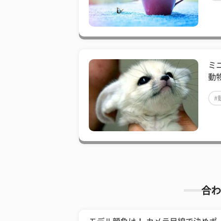
ミ
動
#
合わ