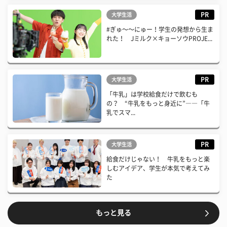
PR
大学生活
#ぎゅ〜〜にゅー！学生の発想から生ま
れた！ Jミルク×キョーソウPROJE...
PR
大学生活
「牛乳」は学校給食だけで飲むも
の？ “牛乳をもっと身近に”――「牛
乳でスマ...
PR
大学生活
給食だけじゃない！ 牛乳をもっと楽
しむアイデア、学生が本気で考えてみ
た
もっと見る