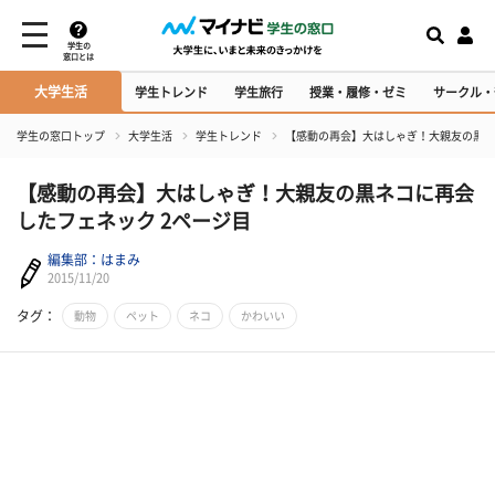
学生の
窓口とは
大学生活
学生トレンド
学生旅行
授業・履修・ゼミ
サークル・
学生の窓口トップ
大学生活
学生トレンド
【感動の再会】大はしゃぎ！大親友の黒ネ
【感動の再会】大はしゃぎ！大親友の黒ネコに再会
したフェネック 2ページ目
編集部：はまみ
2015/11/20
タグ：
動物
ペット
ネコ
かわいい