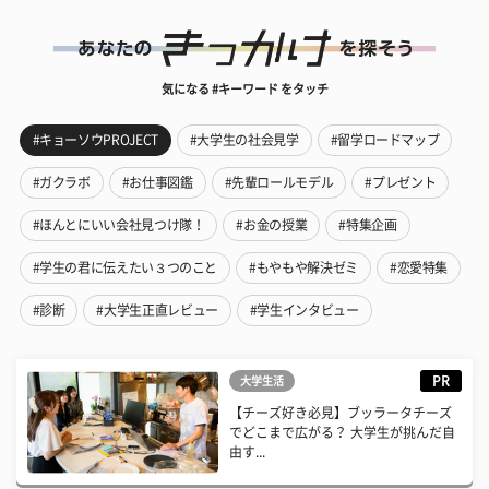
気になる #キーワード をタッチ
#キョーソウPROJECT
#大学生の社会見学
#留学ロードマップ
#ガクラボ
#お仕事図鑑
#先輩ロールモデル
#プレゼント
#ほんとにいい会社見つけ隊！
#お金の授業
#特集企画
#学生の君に伝えたい３つのこと
#もやもや解決ゼミ
#恋愛特集
#診断
#大学生正直レビュー
#学生インタビュー
PR
大学生活
【チーズ好き必見】ブッラータチーズ
でどこまで広がる？ 大学生が挑んだ自
由す...