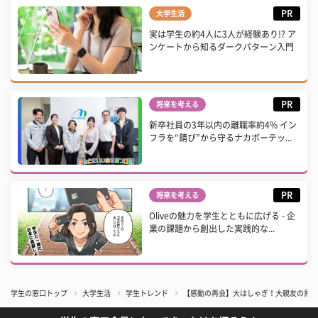
PR
大学生活
実は学生の約4人に3人が経験あり!? ア
ンケートから知るダークパターン入門
PR
将来を考える
新卒社員の3年以内の離職率約4% イン
フラを“錆び”から守るナカボーテッ...
PR
将来を考える
Oliveの魅力を学生とともに広げる - 企
業の課題から創出した実践的な...
学生の窓口トップ
大学生活
学生トレンド
【感動の再会】大はしゃぎ！大親友の黒ネ