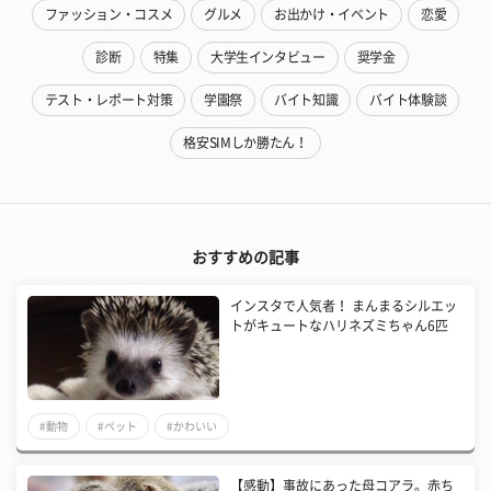
ファッション・コスメ
グルメ
お出かけ・イベント
恋愛
診断
特集
大学生インタビュー
奨学金
テスト・レポート対策
学園祭
バイト知識
バイト体験談
格安SIMしか勝たん！
おすすめの記事
インスタで人気者！ まんまるシルエッ
トがキュートなハリネズミちゃん6匹
#動物
#ペット
#かわいい
【感動】事故にあった母コアラ。赤ち