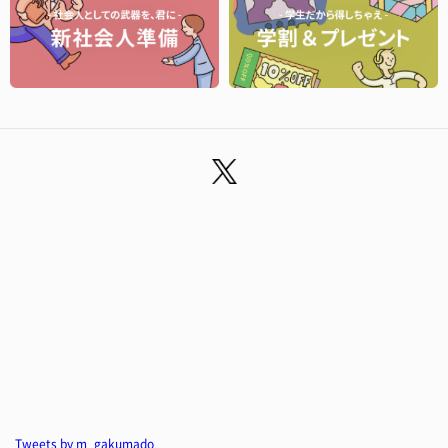
Tweets by m_gakumado