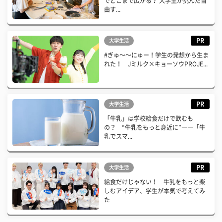
でどこまで広がる？ 大学生が挑んだ自
由す...
PR
大学生活
#ぎゅ〜〜にゅー！学生の発想から生ま
れた！ Jミルク×キョーソウPROJE...
PR
大学生活
「牛乳」は学校給食だけで飲むも
の？ “牛乳をもっと身近に”――「牛
乳でスマ...
PR
大学生活
給食だけじゃない！ 牛乳をもっと楽
しむアイデア、学生が本気で考えてみ
た