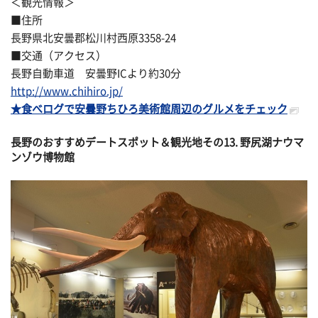
＜観光情報＞
■住所
長野県北安曇郡松川村西原3358-24
■交通（アクセス）
長野自動車道 安曇野ICより約30分
http://www.chihiro.jp/
★食べログで安曇野ちひろ美術館周辺のグルメをチェック
長野のおすすめデートスポット＆観光地その
13. 野尻湖ナウマ
ンゾウ博物館