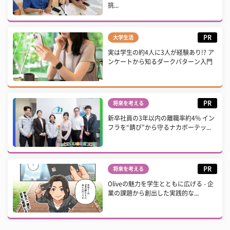
挑...
PR
大学生活
実は学生の約4人に3人が経験あり!? ア
ンケートから知るダークパターン入門
PR
将来を考える
新卒社員の3年以内の離職率約4% イン
フラを“錆び”から守るナカボーテッ...
PR
将来を考える
Oliveの魅力を学生とともに広げる - 企
業の課題から創出した実践的な...