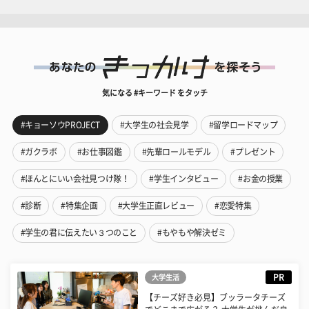
気になる #キーワード をタッチ
#キョーソウPROJECT
#大学生の社会見学
#留学ロードマップ
#ガクラボ
#お仕事図鑑
#先輩ロールモデル
#プレゼント
#ほんとにいい会社見つけ隊！
#学生インタビュー
#お金の授業
#診断
#特集企画
#大学生正直レビュー
#恋愛特集
#学生の君に伝えたい３つのこと
#もやもや解決ゼミ
PR
大学生活
【チーズ好き必見】ブッラータチーズ