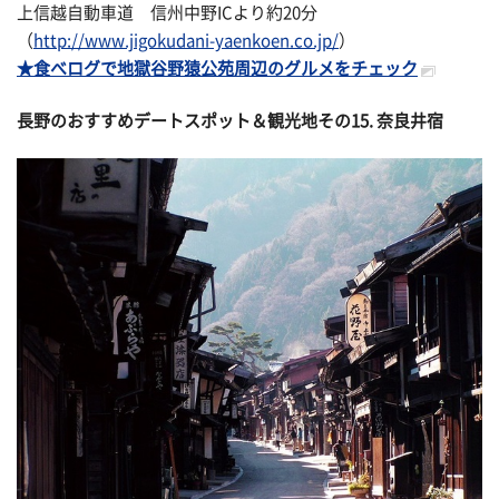
上信越自動車道 信州中野ICより約20分
（
http://www.jigokudani-yaenkoen.co.jp/
）
★食べログで地獄谷野猿公苑周辺のグルメをチェック
長野のおすすめデートスポット＆観光地その
15. 奈良井宿