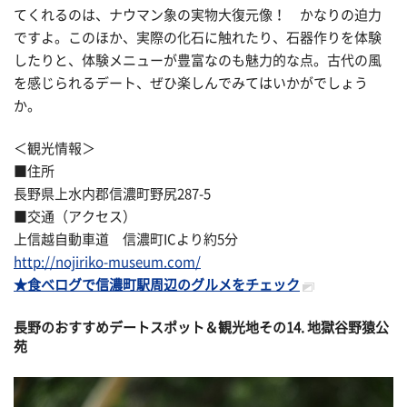
てくれるのは、ナウマン象の実物大復元像！ かなりの迫力
ですよ。このほか、実際の化石に触れたり、石器作りを体験
したりと、体験メニューが豊富なのも魅力的な点。古代の風
を感じられるデート、ぜひ楽しんでみてはいかがでしょう
か。
＜観光情報＞
■住所
長野県上水内郡信濃町野尻287-5
■交通（アクセス）
上信越自動車道 信濃町ICより約5分
http://nojiriko-museum.com/
★食べログで信濃町駅周辺のグルメをチェック
長野のおすすめデートスポット＆観光地その
14. 地獄谷野猿公
苑