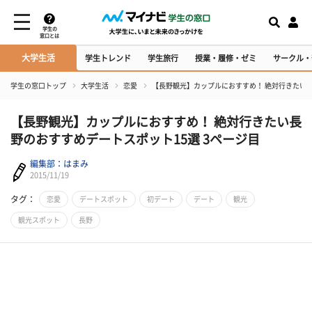
学生の
窓口とは
大学生活
学生トレンド
学生旅行
授業・履修・ゼミ
サークル・
学生の窓口トップ
大学生活
恋愛
【長野観光】カップルにおすすめ！ 絶対行きたい
【長野観光】カップルにおすすめ！ 絶対行きたい長
野のおすすめデートスポット15選 3ページ目
編集部：はまみ
2015/11/19
タグ：
恋愛
デートスポット
初デート
デート
観光
観光スポット
長野