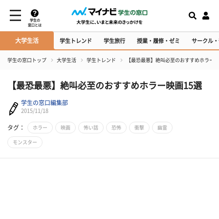
学生の
窓口とは
大学生活
学生トレンド
学生旅行
授業・履修・ゼミ
サークル・
学生の窓口トップ
大学生活
学生トレンド
【最恐最悪】絶叫必至のおすすめホラー映
【最恐最悪】絶叫必至のおすすめホラー映画15選
学生の窓口編集部
2015/11/18
タグ：
ホラー
映画
怖い話
恐怖
衝撃
幽霊
モンスター