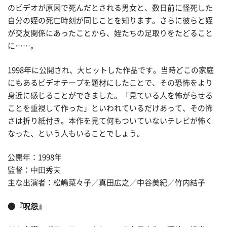
のビデオが原因で死んだとされる男女と、数日前に怪死した
自分の姪の死亡時刻が同じことを知ります。さらに彼らと姪
が交友関係にあったことから、姪たちの足取りをたどること
に……。
1998年に公開され、大ヒットした作品です。当時どこの家庭
にもあるビデオテープを題材にしたことで、その恐怖をより
身近に感じることができました。「見ている人を怖がらせる
ことを重視して作った」といわれているだけあって、その怖
さは折り紙付き。本作を見て何もついていないテレビが怖く
なった、という人もいることでしょう。
公開年：1998年
監督：中田秀夫
主な出演者：松嶋菜々子／真田広之／中谷美紀／竹内結子
●『呪怨』