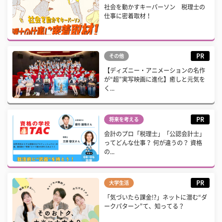
社会を動かすキーパーソン 税理士の
仕事に密着取材！
PR
その他
【ディズニー・アニメーションの名作
が“超”実写映画に進化】癒しと元気を
く...
PR
将来を考える
会計のプロ「税理士」「公認会計士」
ってどんな仕事？ 何が違うの？ 資格
の...
PR
大学生活
「気づいたら課金!?」ネットに潜む“ダ
ークパターン”て、知ってる？