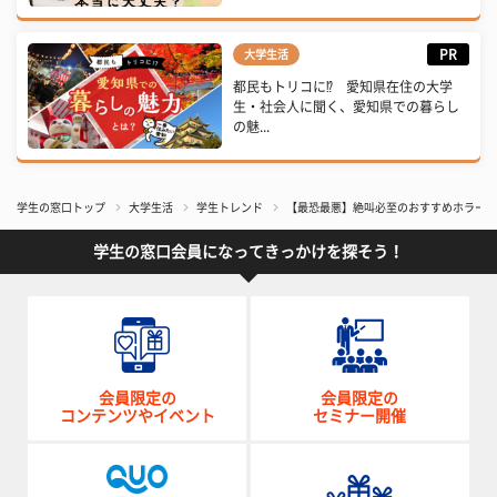
PR
大学生活
都民もトリコに⁉ 愛知県在住の大学
生・社会人に聞く、愛知県での暮らし
の魅...
学生の窓口トップ
大学生活
学生トレンド
【最恐最悪】絶叫必至のおすすめホラー映
学生の窓口会員になってきっかけを探そう！
会員限定の
会員限定の
コンテンツやイベント
セミナー開催