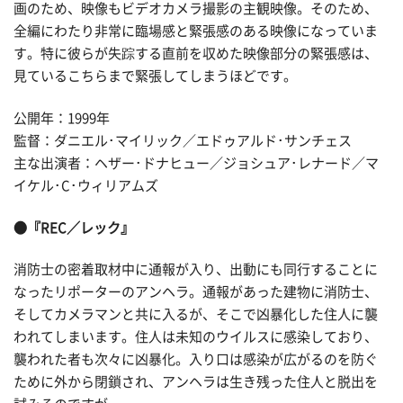
画のため、映像もビデオカメラ撮影の主観映像。そのため、
全編にわたり非常に臨場感と緊張感のある映像になっていま
す。特に彼らが失踪する直前を収めた映像部分の緊張感は、
見ているこちらまで緊張してしまうほどです。
公開年：1999年
監督：ダニエル･マイリック／エドゥアルド･サンチェス
主な出演者：ヘザー･ドナヒュー／ジョシュア･レナード／マ
イケル･C･ウィリアムズ
●『REC／レック』
消防士の密着取材中に通報が入り、出動にも同行することに
なったリポーターのアンヘラ。通報があった建物に消防士、
そしてカメラマンと共に入るが、そこで凶暴化した住人に襲
われてしまいます。住人は未知のウイルスに感染しており、
襲われた者も次々に凶暴化。入り口は感染が広がるのを防ぐ
ために外から閉鎖され、アンヘラは生き残った住人と脱出を