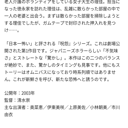
老人介護のボランティアをしている女子大生の理佳。担当に
なった徳永家を訪れた理佳は、乱雑に散らかった部屋の中で
一人の老婆と出会う。まずは散らかった部屋を掃除しようと
する理佳でしたが、ガムテープで封印された押入れを見つ
け……。
「日本一怖い」と評される『呪怨』シリーズ。これは劇場公
開された第1作目です。ジャパニーズホラーらしい「不気味
さ」とストレートな「驚かし」。本作はこの二つのバランス
が絶妙で、また、驚かしのタイミングも見事です。他にもス
トーリーはオムニバスになっており時系列順ではありませ
ん。これが新鮮さを呼び、新たな恐怖へと誘うのです。
公開年：2003年
監督：清水崇
主な出演者：奥菜恵／伊東美咲／上原美佐／小林朝美／市川
由衣