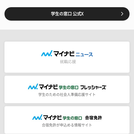
学生の窓口 公式X
学生のための社会人準備応援サイト
合宿免許が申込める情報サイト