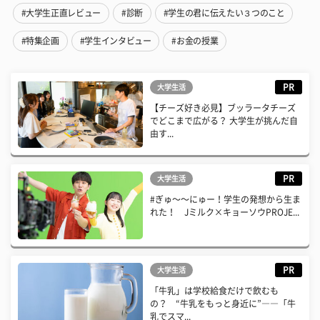
#大学生正直レビュー
#診断
#学生の君に伝えたい３つのこと
#特集企画
#学生インタビュー
#お金の授業
PR
大学生活
【チーズ好き必見】ブッラータチーズ
でどこまで広がる？ 大学生が挑んだ自
由す...
PR
大学生活
#ぎゅ〜〜にゅー！学生の発想から生ま
れた！ Jミルク×キョーソウPROJE...
PR
大学生活
「牛乳」は学校給食だけで飲むも
の？ “牛乳をもっと身近に”――「牛
乳でスマ...