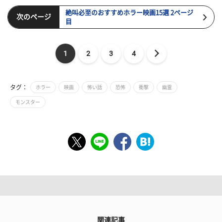
絶叫必至のおすすめホラー映画15選 2ページ
次のページ
目
1
2
3
4
タグ：
ホラー
映画
怖い話
恐怖
衝撃
幽霊
モンスター
関連記事