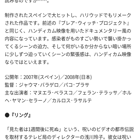
試みるのですが……。
制作されたスペインで大ヒットし、ハリウッドでもリメーク
された作品です。前述の『ブレア･ウィッチ･プロジェクト』
と同じく、ハンディカム映像を用いたドキュメンタリー風の
内容になっています。感染者がものすごい勢いで襲い掛かっ
てくるシーンの迫力、そして何がいるか分からない暗い場所
に少しずつ迫っていくシーンの緊張感は、ハンディカム映像
ならではといえます。
公開年：2007年(スペイン)／2008年(日本)
監督：ジャウマ･バラゲロ／パコ･プラサ
主な出演者：マヌエラ･ベラスコ／フェラン･テラッサ／ホル
ヘ･ヤマン･セラーノ／カルロス･ラサルテ
●『リング』
「見た者は1週間後に死ぬ」という、呪いのビデオの都市伝説
を取材するテレビ局のディレクターの浅川玲子。彼女は呪い