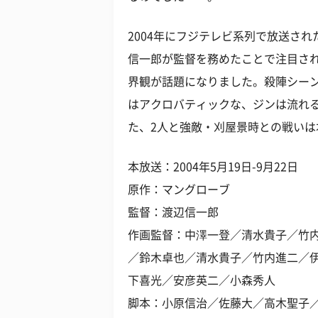
2004年にフジテレビ系列で放送さ
信一郎が監督を務めたことで注目さ
界観が話題になりました。殺陣シー
はアクロバティックな、ジンは流れ
た、2人と強敵・刈屋景時との戦い
本放送：2004年5月19日-9月22日
原作：マングローブ
監督：渡辺信一郎
作画監督：中澤一登／清水貴子／竹
／鈴木卓也／清水貴子／竹内進二／
下喜光／安彦英二／小森秀人
脚本：小原信治／佐藤大／高木聖子