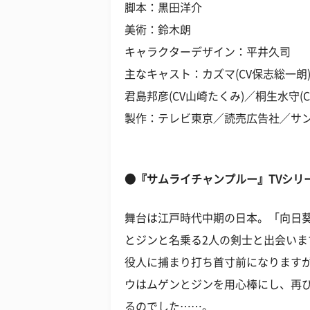
脚本：黒田洋介
美術：鈴木朗
キャラクターデザイン：平井久司
主なキャスト：カズマ(CV保志総一朗)
君島邦彦(CV山崎たくみ)／桐生水守(C
製作：テレビ東京／読売広告社／サ
●『サムライチャンプルー』TVシリ
舞台は江戸時代中期の日本。「向日
とジンと名乗る2人の剣士と出会い
役人に捕まり打ち首寸前になります
ウはムゲンとジンを用心棒にし、再
るのでした……。