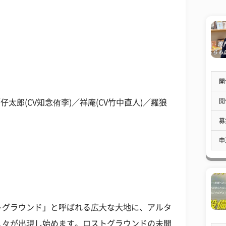
開
開
仔太郎(CV知念侑李)／祥庵(CV竹中直人)／羅狼
募
申
トグラウンド」と呼ばれる広大な大地に、アルタ
人々が出現し始めます。ロストグラウンドの未開