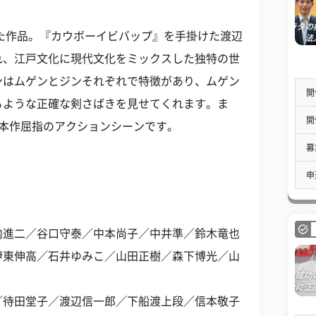
れた作品。『カウボーイビバップ』を手掛けた渡辺
れ、江戸文化に現代文化をミックスした独特の世
ンはムゲンとジンそれぞれで特徴があり、ムゲン
開
るような正確な剣さばきを見せてくれます。ま
開
は本作屈指のアクションシーンです。
募
申
内進二／谷口守泰／中本尚子／中井準／鈴木竜也
伊東伸高／石井ゆみこ／山田正樹／森下博光／山
／待田堂子／渡辺信一郎／下船渡上段／信本敬子