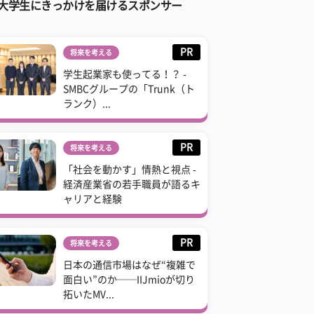
大学生にきっかけを届けるスポンサー
PR
将来を考える
学生起業家も使ってる！？ -
SMBCグループの「Trunk（ト
ランク）...
PR
将来を考える
「社会を動かす」情熱と視点 -
経済産業省の若手職員が語るキ
ャリアと経験
PR
将来を考える
日本の通信市場はなぜ“複雑で
面白い”のか──IIJmioが切り
拓いたMV...