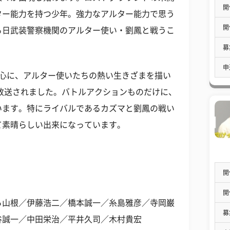
開
ター能力を持つ少年。強力なアルター能力で思う
開
る日武装警察機関のアルター使い・劉鳳と戦うこ
募
申
中心に、アルター使いたちの熱い生きざまを描い
で放送されました。バトルアクションものだけに、
います。特にライバルであるカズマと劉鳳の戦い
て素晴らしい出来になっています。
開
開
ろ山根／伊藤浩二／橋本誠一／糸島雅彦／寺岡巌
募
谷誠一／中田栄治／平井久司／木村貴宏