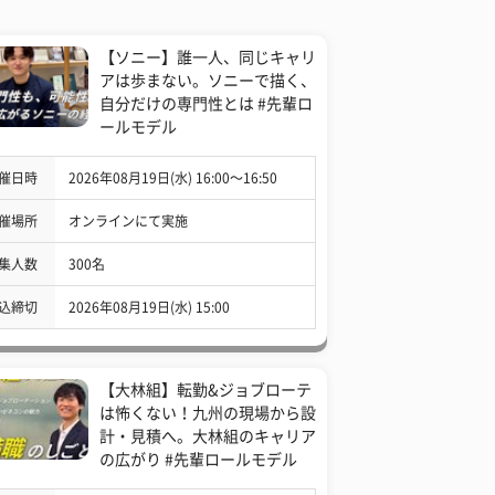
【ソニー】誰一人、同じキャリ
アは歩まない。ソニーで描く、
自分だけの専門性とは #先輩ロ
ールモデル
催日時
2026年08月19日(水) 16:00〜16:50
催場所
オンラインにて実施
集人数
300名
込締切
2026年08月19日(水) 15:00
【大林組】転勤&ジョブローテ
は怖くない！九州の現場から設
計・見積へ。大林組のキャリア
の広がり #先輩ロールモデル