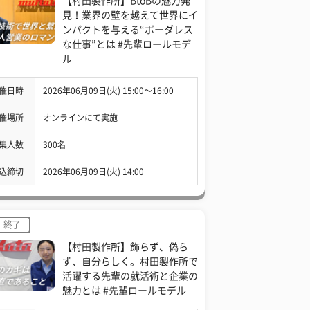
【村田製作所】BtoBの魅力発
見！業界の壁を越えて世界にイ
ンパクトを与える“ボーダレス
な仕事”とは #先輩ロールモデ
ル
催日時
2026年06月09日(火) 15:00〜16:00
催場所
オンラインにて実施
集人数
300名
込締切
2026年06月09日(火) 14:00
終了
【村田製作所】飾らず、偽ら
ず、自分らしく。村田製作所で
活躍する先輩の就活術と企業の
魅力とは #先輩ロールモデル