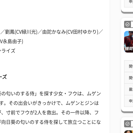
申
／劉鳳(CV緑川光)／由詑かなみ(CV田村ゆかり)／
V永島由子)
ンライズ
開
ーズ
開
募
葵の匂いのする侍」を探す少女・フウは、ムゲン
申
ます。その出会いがきっかけで、ムゲンとジンは
が、寸前でフウが2人を救出。その一件以降、フ
び向日葵の匂いのする侍を探して旅立つことにな