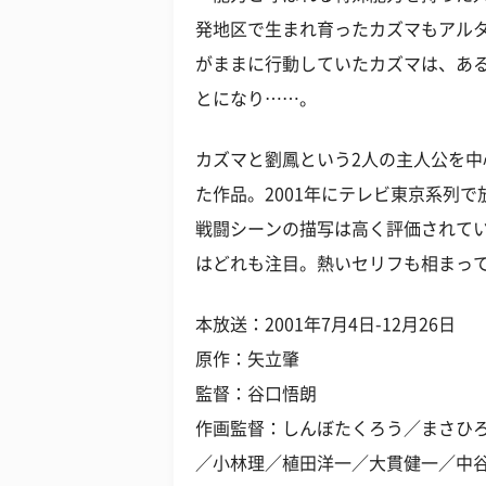
発地区で生まれ育ったカズマもアル
がままに行動していたカズマは、あ
とになり……。
カズマと劉鳳という2人の主人公を
た作品。2001年にテレビ東京系列
戦闘シーンの描写は高く評価されて
はどれも注目。熱いセリフも相まっ
本放送：2001年7月4日-12月26日
原作：矢立肇
監督：谷口悟朗
作画監督：しんぼたくろう／まさひ
／小林理／植田洋一／大貫健一／中