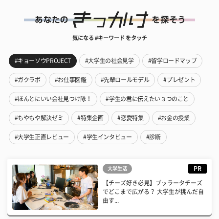
気になる #キーワード をタッチ
#キョーソウPROJECT
#大学生の社会見学
#留学ロードマップ
#ガクラボ
#お仕事図鑑
#先輩ロールモデル
#プレゼント
#ほんとにいい会社見つけ隊！
#学生の君に伝えたい３つのこと
#もやもや解決ゼミ
#特集企画
#恋愛特集
#お金の授業
#大学生正直レビュー
#学生インタビュー
#診断
PR
大学生活
【チーズ好き必見】ブッラータチーズ
でどこまで広がる？ 大学生が挑んだ自
由す...