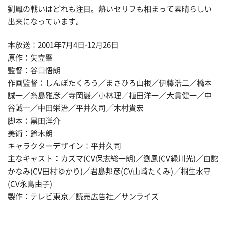
劉鳳の戦いはどれも注目。熱いセリフも相まって素晴らしい
出来になっています。
本放送：2001年7月4日-12月26日
原作：矢立肇
監督：谷口悟朗
作画監督：しんぼたくろう／まさひろ山根／伊藤浩二／橋本
誠一／糸島雅彦／寺岡巌／小林理／植田洋一／大貫健一／中
谷誠一／中田栄治／平井久司／木村貴宏
脚本：黒田洋介
美術：鈴木朗
キャラクターデザイン：平井久司
主なキャスト：カズマ(CV保志総一朗)／劉鳳(CV緑川光)／由詑
かなみ(CV田村ゆかり)／君島邦彦(CV山崎たくみ)／桐生水守
(CV永島由子)
製作：テレビ東京／読売広告社／サンライズ