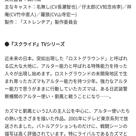
主なキャスト：名無し(CV長瀬智也)／仔太郎(CV知念侑李)／祥
庵(CV竹中直人)／羅狼(CV山寺宏一)
製作：「ストレンヂア」製作委員会
●『スクライド』TVシリーズ
近未来の日本。突如出現した「ロストグラウンド」と呼ばれ
る広大な大地に、アルター能力と呼ばれる特殊能力を持った
人々が出現し始めます。ロストグラウンドの未開発地区で生
まれ育ったカズマもアルター能力を持つ少年。強力なアルタ
ー能力で思うがままに行動していたカズマは、ある日武装警
察機関のアルター使い・劉鳳と戦うことになり……。
カズマと劉鳳という2人の主人公を中心に、アルター使いたち
の熱い生きざまを描いた作品。2001年にテレビ東京系列で放
送されました。バトルアクションものだけに、戦闘シーンの
描写は高く評価されています。特にライバルであるカズマと