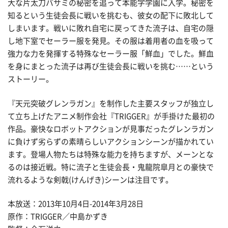
大な片太刀バサミの秘密を追って本能字学園に入学。秘密を
知るという生徒会長に戦いを挑むも、彼女の配下に敗北して
しまいます。戦いに敗れ自宅に戻ってきた流子は、自宅の隠
し地下室でセーラー服を発見。その服は着用者の血を吸って
強力な力を発揮する特殊なセーラー服「鮮血」でした。鮮血
を身にまとった流子は再び生徒会長に戦いを挑む……という
ストーリー。
『天元突破グレンラガン』を制作した主要スタッフが独立し
て立ち上げたアニメ制作会社『TRIGGER』が手掛けた最初の
作品。豪快なロボットアクションが見事だったグレンラガン
に負けず劣らずの素晴らしいアクションシーンが描かれてい
ます。登場人物たちは特殊な能力を持ちますが、メーンとな
るのは接近戦。特に流子と生徒会長・鬼龍院皐月との豪快で
流れるような剣戟(けんげき)シーンは注目です。
本放送：2013年10月4日-2014年3月28日
原作：TRIGGER／中島かずき