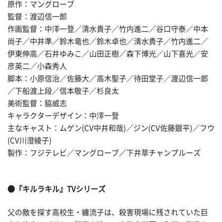
原作：マングローブ
監督：渡辺信一郎
作画監督：中澤一登／清水貴子／竹内進二／谷口守泰／中本
尚子／中井準／鈴木竜也／鈴木卓也／清水貴子／竹内進二／
伊東伸高／石井ゆみこ／山田正樹／森下博光／山下喜光／安
彦英二／小森秀人
脚本：小原信治／佐藤大／高木聖子／待田堂子／渡辺信一郎
／下船渡上段／信本敬子／杉良太
美術監督：脇威志
キャラクターデザイン：中澤一登
主なキャスト：ムゲン(CV中井和哉)／ジン(CV佐藤銀平)／フウ
(CV川澄綾子)
製作：フジテレビ／マングローブ／下井草チャンプルーズ
●『キルラキル』TVシリーズ
父の敵を探す高校生・纏流子は、殺害現場に残されていた巨