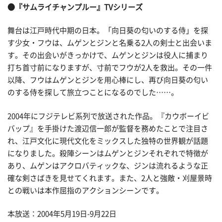
●『サムライチャンプルー』TVシリーズ
舞台は江戸時代中期の日本。「向日葵の匂いのする侍」を探
す少女・フウは、ムゲンとジンと名乗る2人の剣士と出会いま
す。その出会いがきっかけで、ムゲンとジンは役人に捕まり
打ち首寸前になりますが、寸前でフウが2人を救出。その一件
以降、フウはムゲンとジンを用心棒にし、再び向日葵の匂い
のする侍を探して旅立つことになるのでした……。
2004年にフジテレビ系列で放送された作品。『カウボーイビ
バップ』を手掛けた渡辺信一郎が監督を務めたことで注目さ
れ、江戸文化に現代文化をミックスした独特の世界観が話題
になりました。殺陣シーンはムゲンとジンそれぞれで特徴が
あり、ムゲンはアクロバティックな、ジンは流れるような正
確な剣さばきを見せてくれます。また、2人と強敵・刈屋景時
との戦いは本作屈指のアクションシーンです。
本放送：2004年5月19日-9月22日