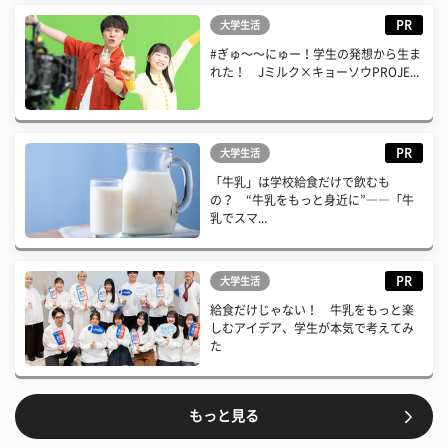
PR
大学生活
#ぎゅ〜〜にゅー！学生の発想から生ま
れた！ Jミルク×キョーソウPROJE...
PR
大学生活
「牛乳」は学校給食だけで飲むも
の？ “牛乳をもっと身近に”――「牛
乳でスマ...
PR
大学生活
給食だけじゃない！ 牛乳をもっと楽
しむアイデア、学生が本気で考えてみ
た
もっと見る