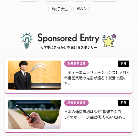
#女子大生
#SNS
大学生にきっかけを届けるスポンサー
PR
将来を考える
【ディーエムソリューションズ】入社3
年目営業職の先輩が語る！就活で磨い
た...
PR
将来を考える
日本の通信市場はなぜ“複雑で面白
い”のか──IIJmioが切り拓いたMV...