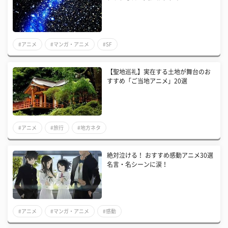
#アニメ
#マンガ・アニメ
#SF
【聖地巡礼】実在する土地が舞台のお
すすめ「ご当地アニメ」20選
#アニメ
#旅行
#地方ネタ
絶対泣ける！ おすすめ感動アニメ30選
名言・名シーンに涙！
#アニメ
#マンガ・アニメ
#感動