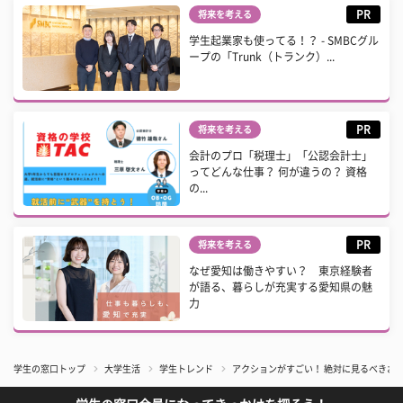
PR
将来を考える
学生起業家も使ってる！？ - SMBCグル
ープの「Trunk（トランク）...
PR
将来を考える
会計のプロ「税理士」「公認会計士」
ってどんな仕事？ 何が違うの？ 資格
の...
PR
将来を考える
なぜ愛知は働きやすい？ 東京経験者
が語る、暮らしが充実する愛知県の魅
力
学生の窓口トップ
大学生活
学生トレンド
アクションがすごい！ 絶対に見るべきおす