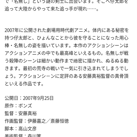
で「名無し」という謎の剣士に出会います。そこへ仔太郎を
追って大陸からやって来た追っ手が現れ……。
2007年に公開された劇場用時代劇アニメ。体内にある秘密を
持つ仔太郎と、ひょんなことから彼を守ることになった用心
棒・名無しの姿を描いています。本作のアクションシーンは
アクションアニメの中でも最高峰といえるもの。名無しが戦
う殺陣のシーンは細かい動作まで緻密に描かれ、ぬるぬる動
きます。最初の荒寺の戦いで一気に引き込まれてしまうでし
ょう。アクションシ－ンに定評のある安藤真裕監督の真骨頂
といえる作品です。
公開日：2007年9月25日
原作：ボンズ
監督：安藤真裕
作画監督：伊藤嘉之／斎藤恒徳
脚本：高山文彦
美術監督：森川篤