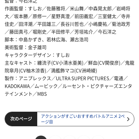
監督：今石洋之
作画監督：すしお／佐藤雅将／米山舞／中森晃太郎／岩崎将
大／坂本勝／原修一／星野真澄／前田義宏／三室健太／寺井
佳史／田澤潮／平田雄三／長谷川哲也／小嶋慶祐／菊池政芳
／藤田真弓／堀剛史／半田修平／芳垣祐介／今石洋之
脚本：中島かずき、若林広海、瀬古浩司
美術監督：金子雄司
キャラクターデザイン：すしお
主なキャスト：纏流子(CV小清水亜美)／鮮血(CV関俊彦)／鬼龍
院皐月(CV柚木涼香)／満艦飾マコ(CV洲崎綾)
製作：アニプレックス／ULTRA SUPER PICTURES／電通／
KADOKAWA／ムービック／ルーセント・ピクチャーズエンタ
テインメント／MBS
アクションがすごいおすすめバトルアニメ 2ペ
次のページ
ージ目