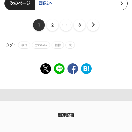
次のページ
画像2へ
1
2
・・・
8
タグ：
ネコ
かわいい
動物
犬
関連記事