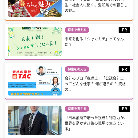
生・社会人に聞く、愛知県での暮らし
の魅...
PR
将来を考える
未来を創る「シャカカチ」ってなん
だ？
PR
将来を考える
会計のプロ「税理士」「公認会計士」
ってどんな仕事？ 何が違うの？ 資格
の...
PR
将来を考える
「日本縦断で培った視野と判断力が、
世界を動かす政策の現場で生きてい
る」