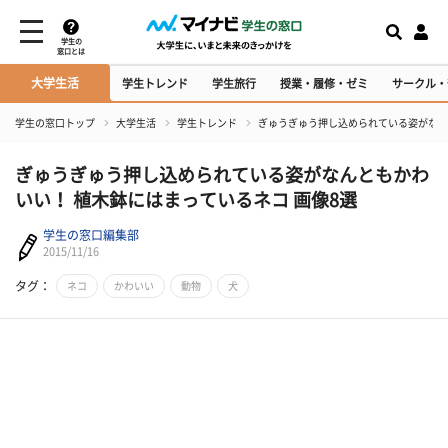
学生の
窓口とは
大学生活
学生トレンド
学生旅行
授業・履修・ゼミ
サークル・
学生の窓口トップ
大学生活
学生トレンド
ぎゅうぎゅう押し込められている姿がなん
ぎゅうぎゅう押し込められている姿がなんともかわ
いい！ 植木鉢にはまっているネコ 画像8選
学生の窓口編集部
2015/11/16
タグ：
ネコ
かわいい
動物
犬