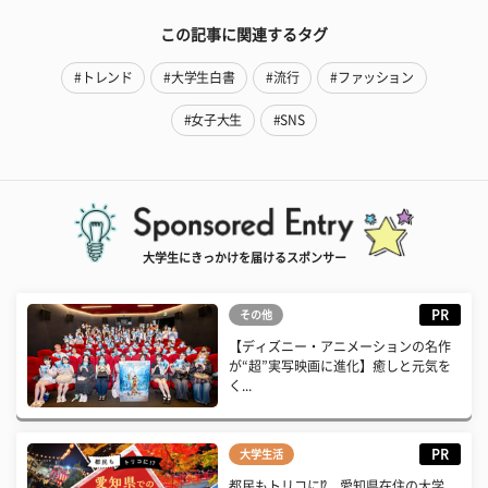
この記事に関連するタグ
#トレンド
#大学生白書
#流行
#ファッション
#女子大生
#SNS
大学生にきっかけを届けるスポンサー
PR
その他
【ディズニー・アニメーションの名作
が“超”実写映画に進化】癒しと元気を
く...
PR
大学生活
都民もトリコに⁉ 愛知県在住の大学