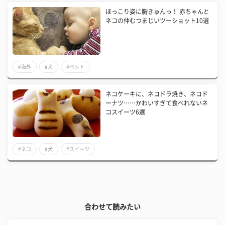
ほっこり姿に胸きゅんっ！ 赤ちゃんと
ネコの仲むつまじいツーショット10選
#海外
#犬
#ペット
ネコケーキに、ネコドラ焼き、ネコド
ーナツ……かわいすぎて食べれないネ
コスイーツ6選
#ネコ
#犬
#スイーツ
合わせて読みたい