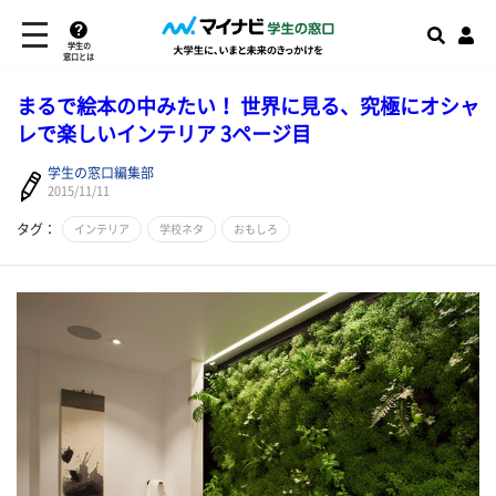
学生の
窓口とは
まるで絵本の中みたい！ 世界に見る、究極にオシャ
レで楽しいインテリア 3ページ目
学生の窓口編集部
2015/11/11
タグ：
インテリア
学校ネタ
おもしろ